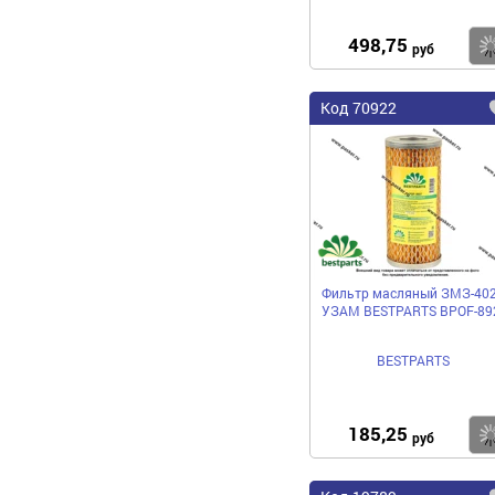
498,75
руб
Код 70922
Фильтр масляный ЗМЗ-40
УЗАМ BESTPARTS BPOF-89
BESTPARTS
185,25
руб