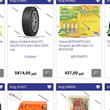
Код 63880
Код 40966
К
de
Шина Cordiant GRAVITY
Свечи BESTPARTS УАЗ
П
205/55 R16 лето SALE 2023
Патриот дв 409 ключ 16
1
год
BP07816R
Cordiant
BESTPARTS
5814,00
437,00
Купить
Купить
Ку
руб
руб
Код 61631
Код 69904
К