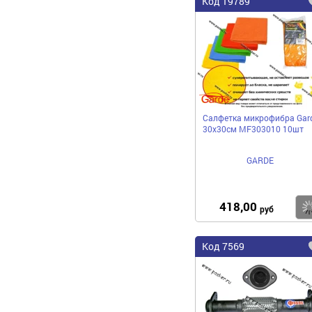
Код 19789
Салфетка микрофибра Gar
30х30см MF303010 10шт
GARDE
418,00
руб
Код 7569