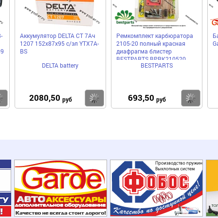
-
Аккумулятор DELTA CT 7Ач
Ремкомплект карбюратора
Б
1207 152х87х95 с/эл YTX7A-
2105-20 полный красная
G
69
BS
диафрагма блистер
BESTPARTS BPRK210520
DELTA battery
BESTPARTS
2080,50
693,50
Купить
Купить
Ку
руб
руб