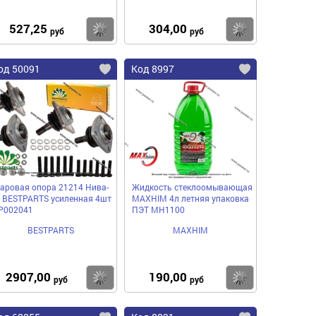
527,25
304,00
пить
Купить
Купить
руб
руб
од 50091
Код 8997
аровая опора 21214 Нива-
Жидкость стеклоомывающая
 BESTPARTS усиленная 4шт
MAXHIM 4л летняя упаковка
P002041
ПЭТ MH1100
BESTPARTS
MAXHIM
2907,00
190,00
пить
Купить
Купить
руб
руб