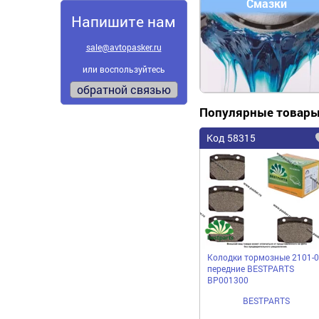
Смазки
Напишите нам
sale@avtopasker.ru
или воспользуйтесь
обратной связью
Популярные товар
Код 58315
Колодки тормозные 2101-0
передние BESTPARTS
BP001300
BESTPARTS