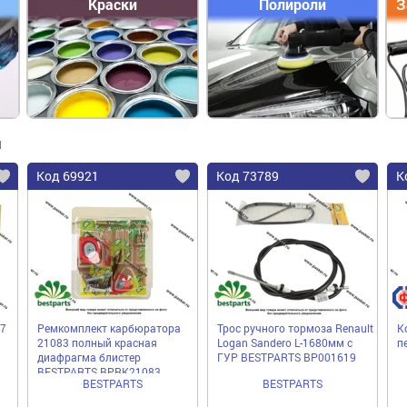
Краски
Полироли
З
ы
Код 69921
Код 73789
К
7
Ремкомплект карбюратора
Трос ручного тормоза Renault
К
21083 полный красная
Logan Sandero L-1680мм с
п
диафрагма блистер
ГУР BESTPARTS BP001619
BESTPARTS BPRK21083
BESTPARTS
BESTPARTS