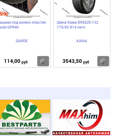
ашмак под колесо пластик
Шина Кама BREEZE-132
arde GPR40
175/65 R14 лето
GARDE
КАМА
114,00
3543,50
пить
Купить
Купить
руб
руб