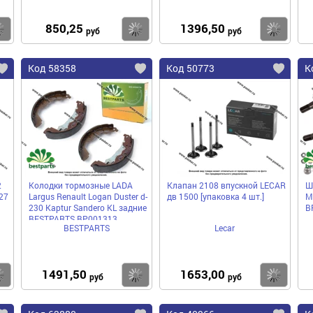
850,25
1396,50
Купить
Купить
Ку
руб
руб
Код 58358
Код 50773
К
2
Колодки тормозные LADA
Клапан 2108 впускной LECAR
Ш
27
Largus Renault Logan Duster d-
дв 1500 [упаковка 4 шт.]
М
230 Kaptur Sandero KL задние
B
BESTPARTS BP001313
BESTPARTS
Lecar
1491,50
1653,00
Купить
Купить
Ку
руб
руб