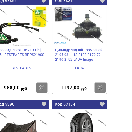
од 68855
Код 8831
ровода свечные 2190 inj
Цилиндр задний тормозной
,6л BESTPARTS BPPS2190S
2105-08 1118 2123 2170-72
2190-2192 LADA Image
BESTPARTS
LADA
988,00
1197,00
пить
Купить
Купить
руб
руб
од 5990
Код 63154