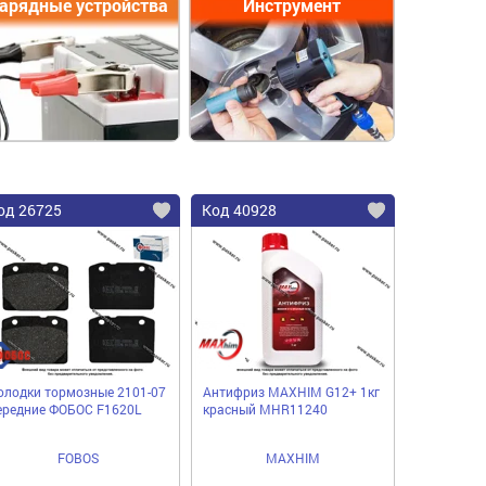
арядные устройства
Инструмент
од 26725
Код 40928
олодки тормозные 2101-07
Антифриз MAXHIM G12+ 1кг
ередние ФОБОС F1620L
красный MHR11240
FOBOS
MAXHIM