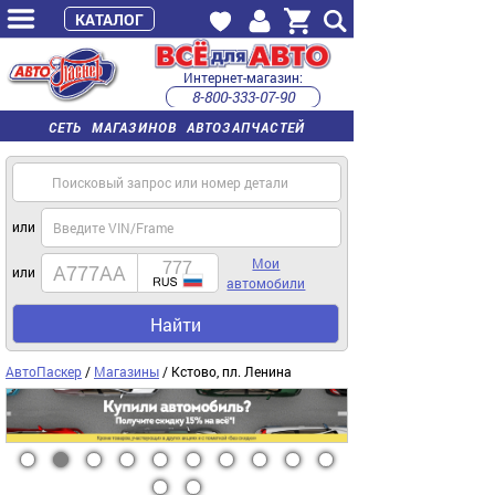
КАТАЛОГ
Интернет-магазин:
8-800-333-07-90
часы работы с 9:00 до 22:00 (пн-пт)
СЕТЬ МАГАЗИНОВ АВТОЗАПЧАСТЕЙ
или
Мои
или
автомобили
Найти
АвтоПаскер
/
Магазины
/ Кстово, пл. Ленина
1
2
3
4
5
6
7
8
9
10
11
12