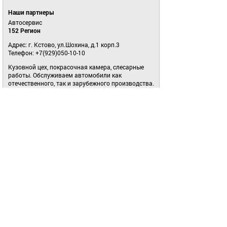
Наши партнеры
Автосервис
152 Регион
Адрес: г. Кстово, ул.Шохина, д.1 корп.3
Телефон: +7(929)050-10-10
Кузовной цех, покрасочная камера, слесарные
работы. Обслуживаем автомобили как
отечественного, так и зарубежного производства.
Большой зал на 4 подъемника.
Построить маршрут
Сохранить контакт
Все магазины
Отдел подбора персонала:
+7 925 893 29 23
,
job@avtopasker.ru
Добавить отзыв
Ваше имя
Комментарий
*