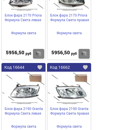
Блок фара 2170 Priora
Блок фара 2170 Priora
Формула Света левая
Формула Света правая
Формула света
Формула света
5956,50
5956,50
Купить
руб
руб
Код
16644
Код
16662
Добавить
в
в
избранное
избранное
Блок фара 2190 Granta
Блок фара 2190 Granta
Формула Света левая
Формула Света правая
Формула света
Формула света