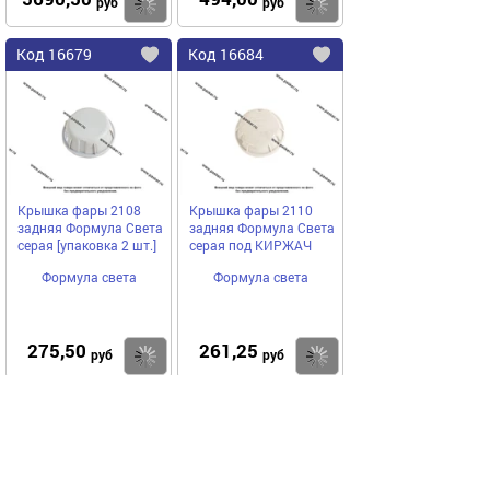
Купить
руб
руб
Код
16679
Код
16684
Добавить
в
в
избранное
избранное
Крышка фары 2108
Крышка фары 2110
задняя Формула Света
задняя Формула Света
серая [упаковка 2 шт.]
серая под КИРЖАЧ
Формула света
Формула света
275,50
261,25
Купить
руб
руб
Код
16685
Код
16686
Добавить
в
в
избранное
избранное