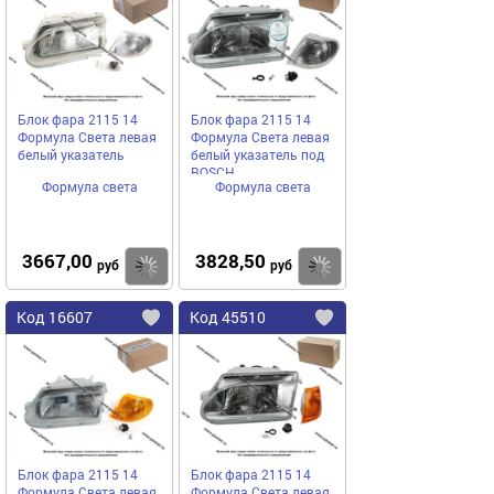
избранное
избранное
Блок фара 2115 14
Блок фара 2115 14
Формула Света левая
Формула Света левая
белый указатель
белый указатель под
BOSCH
Формула света
Формула света
3667,00
3828,50
Купить
руб
руб
Код
16607
Код
45510
Добавить
в
в
избранное
избранное
Блок фара 2115 14
Блок фара 2115 14
Формула Света левая
Формула Света левая