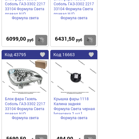
Соболь ГАЗ-3302 2217
Соболь ГАЗ-3302 2217
33104 Формула Света
33104 Формула Света
правая Н/О
правая Н/О
Формула света
Формула света
пластиковый
рассеиватель
6099,00
6431,50
Купить
руб
руб
Код
43795
Код
16663
Добавить
в
в
избранное
избранное
Блок фара Газель
Крышка фары 1118
Соболь ГАЗ-3302 2217
Калина задняя
33104 Формула Света
Формула Света черная
правая Н/О
[упаковка 2 шт.]
Формула света
Формула света
стеклянный
рассеиватель
5690,50
494,00