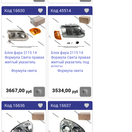
Код
16630
Код
45514
Добавить
в
в
избранное
избранное
Блок фара 2115 14
Блок фара 2115 14
Формула Света правая
Формула Света правая
желтый указатель
желтый указатель под
BOSCH
Формула света
Формула света
3667,00
3534,00
Купить
руб
руб
Код
16636
Код
16637
Добавить
в
в
избранное
избранное