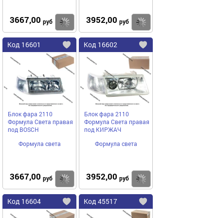
3667,00
3952,00
Купить
руб
руб
Код
16601
Код
16602
Добавить
в
в
избранное
избранное
Блок фара 2110
Блок фара 2110
Формула Света правая
Формула Света правая
под BOSCH
под КИРЖАЧ
Формула света
Формула света
3667,00
3952,00
Купить
руб
руб
Код
16604
Код
45517
Добавить
в
в