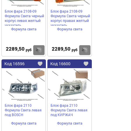
Блок фара 2108-09
Блок фара 2108-09
Формула Света черный
Формула Света черный
корпус левая желтый
корпус правая желтый
указатель
указатель
Формула света
Формула света
2289,50
2289,50
Купить
руб
руб
Код
16596
Код
16600
Добавить
в
в
избранное
избранное
Блок фара 2110
Блок фара 2110
Формула Света левая
Формула Света левая
под BOSCH
под КИРЖАЧ
Формула света
Формула света