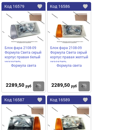
Код
16579
Код
16586
Добавить
в
в
избранное
избранное
Блок фара 2108-09
Блок фара 2108-09
Формула Света серый
Формула Света серый
корпус правая белый
корпус правая желтый
указатель
указатель
Формула света
Формула света
2289,50
2289,50
Купить
руб
руб
Код
16587
Код
16589
Добавить
в
в
избранное
избранное