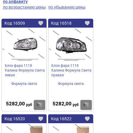
по алфавиту
по возрастанию цены
по убыванию цены
Код
16509
Код
16518
Добавить
в
в
избранное
избранное
Блок фара 1118
Блок фара 1118
Калина Формула Света
Калина Формула Света
левая
правая
Формула света
Формула света
5282,00
5282,00
Купить
руб
руб
Код
16520
Код
16522
Добавить
в
в