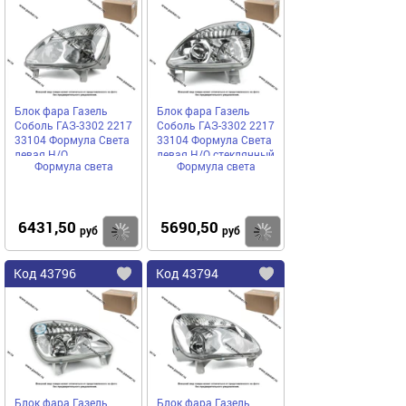
в
в
избранное
избранное
Блок фара Газель
Блок фара Газель
Соболь ГАЗ-3302 2217
Соболь ГАЗ-3302 2217
33104 Формула Света
33104 Формула Света
левая Н/О
левая Н/О стеклянный
Формула света
Формула света
пластиковый
рассеиватель
рассеиватель
6431,50
5690,50
Купить
руб
руб
Код
43796
Код
43794
Добавить
в
в
избранное
избранное
Блок фара Газель
Блок фара Газель