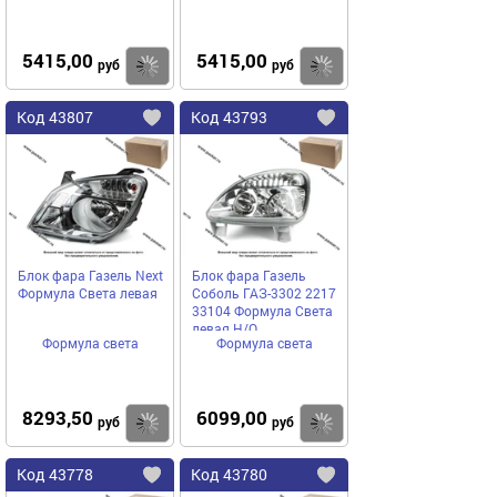
5415,00
5415,00
Купить
руб
руб
Код
43807
Код
43793
Добавить
в
в
избранное
избранное
Блок фара Газель Next
Блок фара Газель
Формула Света левая
Соболь ГАЗ-3302 2217
33104 Формула Света
левая Н/О
Формула света
Формула света
8293,50
6099,00
Купить
руб
руб
Код
43778
Код
43780
Добавить