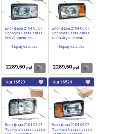
избранное
избранное
Блок фара 2104 05 07
Блок фара 2104 05 07
Формула Света левая
Формула Света левая
белый указатель
желтый указатель
Формула света
Формула света
2289,50
2289,50
Купить
руб
руб
Код
16523
Код
16524
Добавить
в
в
избранное
избранное
Блок фара 2104 05 07
Блок фара 2104 05 07
Формула Света правая
Формула Света правая