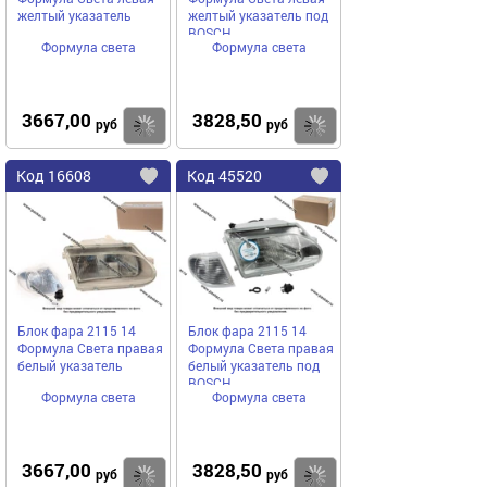
желтый указатель
желтый указатель под
BOSCH
Формула света
Формула света
3667,00
3828,50
Купить
руб
руб
Код
16608
Код
45520
Добавить
в
в
избранное
избранное
Блок фара 2115 14
Блок фара 2115 14
Формула Света правая
Формула Света правая
белый указатель
белый указатель под
BOSCH
Формула света
Формула света
3667,00
3828,50
Купить
руб
руб