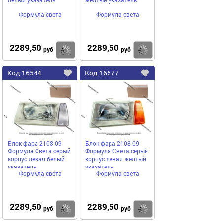
белый указатель
желтый указатель
Формула света
Формула света
2289,50
2289,50
Купить
руб
руб
Код
16544
Код
16577
Добавить
в
в
избранное
избранное
Блок фара 2108-09
Блок фара 2108-09
Формула Света серый
Формула Света серый
корпус левая белый
корпус левая желтый
указатель
указатель
Формула света
Формула света
2289,50
2289,50
Купить
руб
руб