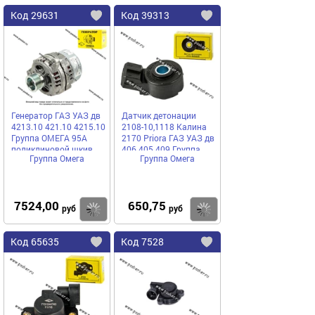
Код
29631
Код
39313
Добавить
в
в
избранное
избранное
Генератор ГАЗ УАЗ дв
Датчик детонации
4213.10 421.10 4215.10
2108-10,1118 Калина
Группа ОМЕГА 95А
2170 Priora ГАЗ УАЗ дв
поликлиновой шкив
406 405 409 Группа
Группа Омега
Группа Омега
7302.3705-18
Омега
7524,00
650,75
Купить
руб
руб
Код
65635
Код
7528
Добавить
в
в
избранное
избранное