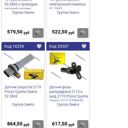
50.3843 с проводом
электронной панелью
плоский разъем
51.3843
Группа Омега
Группа Омега
579,50
522,50
Купить
руб
руб
Код
16259
Код
35367
Добавить
в
в
избранное
избранное
Датчик скорости 2170
Датчик фазы
Priora Группа Омега
распредвала 2110 и
52.3843
мод, 2170 Priora Группа
Омега 2112.3706040
Группа Омега
Группа Омега
16-и клап
864,50
617,50
Купить
руб
руб