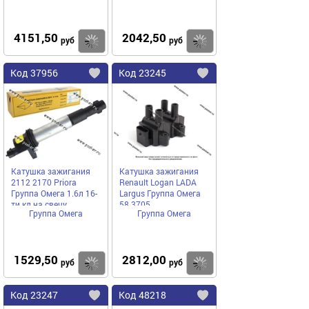
4151,50
2042,50
Купить
руб
руб
Код
37956
Код
23245
Добавить
в
в
избранное
избранное
Катушка зажигания
Катушка зажигания
2112 2170 Priora
Renault Logan LADA
Группа Омега 1.6л 16-
Largus Группа Омега
ти кл на свечу
58.3705
Группа Омега
Группа Омега
1529,50
2812,00
Купить
руб
руб
Код
23247
Код
48218
Добавить