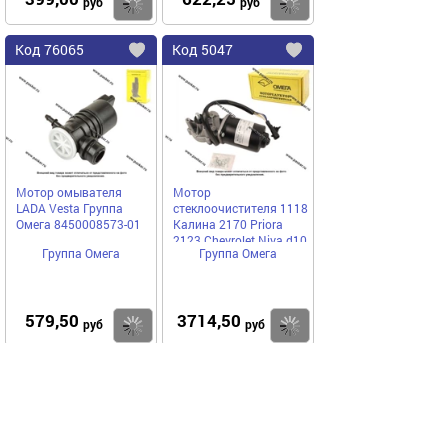
Купить
руб
руб
Код
76065
Код
5047
Добавить
в
в
избранное
избранное
Мотор омывателя
Мотор
LADA Vesta Группа
стеклоочистителя 1118
Омега 8450008573-01
Калина 2170 Priora
2123 Chevrolet Niva d10
Группа Омега
Группа Омега
Группа Омега
579,50
3714,50
Купить
руб
руб
Код
58414
Код
58411
Добавить
в
в
избранное
избранное