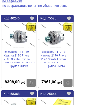
по алфавиту
по возрастанию цены
по убыванию цены
Код
40245
Код
75593
Добавить
в
в
избранное
избранное
Генератор 1117-19
Генератор 1117-19
Калина 2170 Priora
Калина 2170 Priora
2190 Granta Группа
2190 Granta Группа
ОМЕГА 120А 7302.3705-
ОМЕГА 95А с
Группа Омега
Группа Омега
01
евроразъемом
7302.3705-04
8398,00
7961,00
Купить
руб
руб
Код
58363
Код
25644
Добавить
в
в