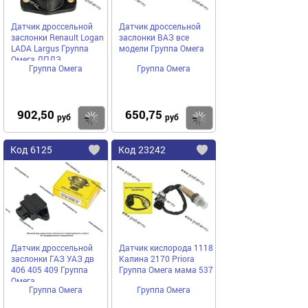
Датчик дроссельной
Датчик дроссельной
заслонки Renault Logan
заслонки ВАЗ все
LADA Largus Группа
модели Группа Омега
Омега ДПДЗ
Группа Омега
Группа Омега
7701044743
902,50
650,75
Купить
руб
руб
Код
6125
Код
23242
Добавить
в
в
избранное
избранное
Датчик дроссельной
Датчик кислорода 1118
заслонки ГАЗ УАЗ дв
Калина 2170 Priora
406 405 409 Группа
Группа Омега мама 537
Омега
Группа Омега
Группа Омега