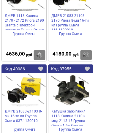
ДМРВ 1118 Калина
ДМРВ 21083-21103
2170 - 2172 Priora 2190
2170 Priora 8-ми 16-ти
Granta с электрон
кл Группа Омега
педалью Группа Омега
116.1130010
Группа Омега
Группа Омега
2170.1130010
4636,00
4180,00
Купить
руб
руб
Код
40986
Код
37955
Добавить
в
в
избранное
избранное
ДМРВ 21083-21103 8-
Катушка зажигания
ми 16-ти кл Группа
1118 Калина 2110 и
Омега 037.1130010
мод 2113-15 Группа
Омега 1.6л 8-ми кл
Группа Омега
Группа Омега