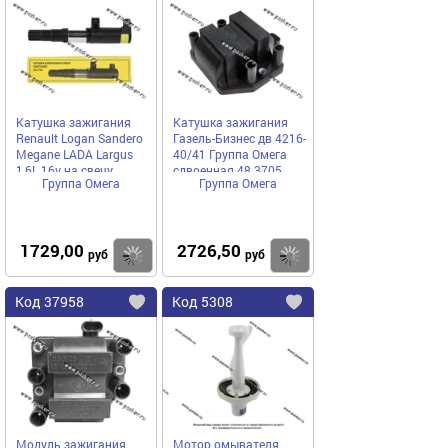
в
в
избранное
избранное
Катушка зажигания
Катушка зажигания
Renault Logan Sandero
Газель-Бизнес дв 4216-
Megane LADA Largus
40/41 Группа Омега
1,6L 16v на свечу
сдвоенная 48.3705
Группа Омега
Группа Омега
Группа Омега 62.3705
1729,00
2726,50
Купить
руб
руб
Код
37958
Код
5308
Добавить
в
в
избранное
избранное
Модуль зажигания
Мотор омывателя