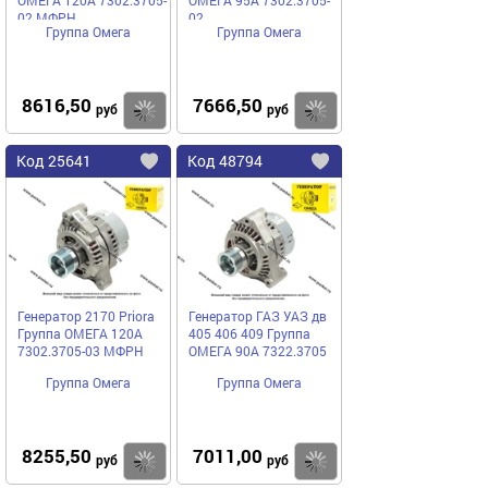
ОМЕГА 120А 7302.3705-
ОМЕГА 95А 7302.3705-
02 МФРН
02
Группа Омега
Группа Омега
8616,50
7666,50
Купить
руб
руб
Код
25641
Код
48794
Добавить
в
в
избранное
избранное
Генератор 2170 Priora
Генератор ГАЗ УАЗ дв
Группа ОМЕГА 120А
405 406 409 Группа
7302.3705-03 МФРН
ОМЕГА 90А 7322.3705
Группа Омега
Группа Омега
8255,50
7011,00
Купить
руб
руб