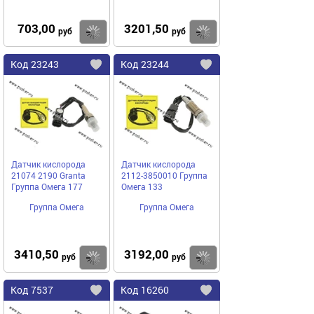
703,00
3201,50
Купить
руб
руб
Код
23243
Код
23244
Добавить
в
в
избранное
избранное
Датчик кислорода
Датчик кислорода
21074 2190 Granta
2112-3850010 Группа
Группа Омега 177
Омега 133
Группа Омега
Группа Омега
3410,50
3192,00
Купить
руб
руб
Код
7537
Код
16260
Добавить
в
в