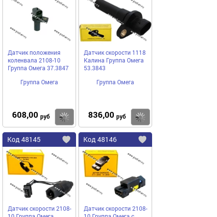
избранное
избранное
Датчик положения
Датчик скорости 1118
коленвала 2108-10
Калина Группа Омега
Группа Омега 37.3847
53.3843
Группа Омега
Группа Омега
608,00
836,00
Купить
руб
руб
Код
48145
Код
48146
Добавить
в
в
избранное
избранное
Датчик скорости 2108-
Датчик скорости 2108-
10 Группа Омега
10 Группа Омега с