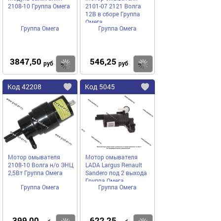
2108-10 Группа Омега
2101-07 2121 Волга
12В в сборе Группа
Омега
Группа Омега
Группа Омега
3847,50
546,25
Купить
руб
руб
Код
42208
Код
5045
Добавить
в
в
избранное
избранное
Мотор омывателя
Мотор омывателя
2108-10 Волга н/о ЭНЦ
LADA Largus Renault
2,5Вт Группа Омега
Sandero под 2 выхода
Группа Омега
Группа Омега
Группа Омега
399,00
622,25