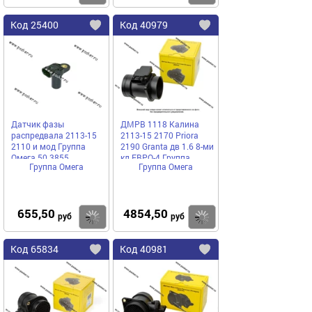
Код
25400
Код
40979
Добавить
в
в
избранное
избранное
Датчик фазы
ДМРВ 1118 Калина
распредвала 2113-15
2113-15 2170 Priora
2110 и мод Группа
2190 Granta дв 1.6 8-ми
Омега 50.3855
кл ЕВРО-4 Группа
Группа Омега
Группа Омега
Омега 1118.1130010
655,50
4854,50
Купить
руб
руб
Код
65834
Код
40981
Добавить
в
в
избранное
избранное