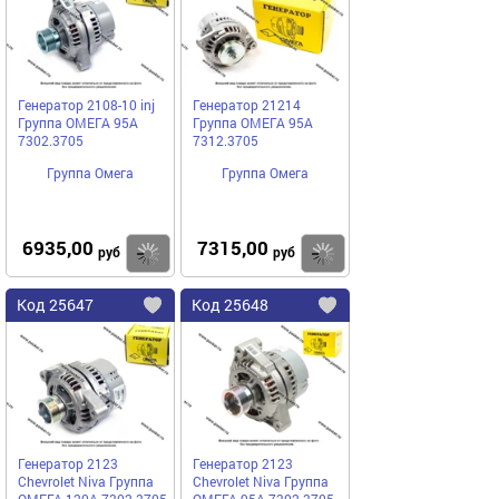
избранное
избранное
Генератор 2108-10 inj
Генератор 21214
Группа ОМЕГА 95A
Группа ОМЕГА 95А
7302.3705
7312.3705
Группа Омега
Группа Омега
6935,00
7315,00
Купить
руб
руб
Код
25647
Код
25648
Добавить
в
в
избранное
избранное
Генератор 2123
Генератор 2123
Chevrolet Niva Группа
Chevrolet Niva Группа