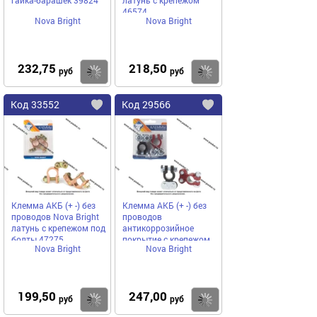
гайка-барашек 39824
латунь с крепежом
46574
Nova Bright
Nova Bright
232,75
218,50
Купить
руб
руб
Код
33552
Код
29566
Добавить
в
в
избранное
избранное
Клемма АКБ (+ -) без
Клемма АКБ (+ -) без
проводов Nova Bright
проводов
латунь с крепежом под
антикоррозийное
болты 47275
покрытие с крепежом
Nova Bright
Nova Bright
Nova Bright 47276
199,50
247,00
Купить
руб
руб