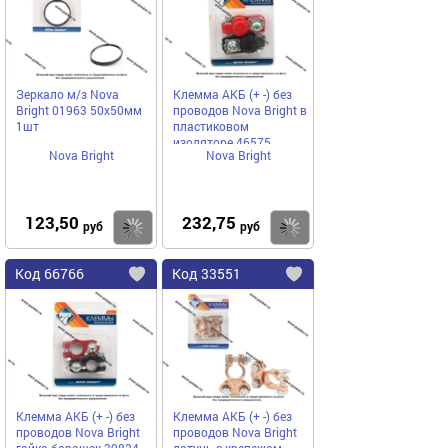
избранное
избранное
Зеркало м/з Nova
Клемма АКБ (+ -) без
Bright 01963 50х50мм
проводов Nova Bright в
1шт
пластиковом
изоляторе 46575
Nova Bright
Nova Bright
123,50
232,75
Купить
руб
руб
Код
66766
Код
33551
Добавить
в
в
избранное
избранное
Клемма АКБ (+ -) без
Клемма АКБ (+ -) без
проводов Nova Bright
проводов Nova Bright