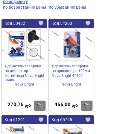
по алфавиту
по возрастанию цены
по убыванию цены
Код
50482
Код
54260
Добавить
в
в
избранное
избранное
Держатель телефона
Держатель телефона
на дефлектор
на присоске до 100мм
магнитный Nova Bright
Nova Bright 47400
46906
Nova Bright
Nova Bright
270,75
456,00
Купить
руб
руб
Код
61201
Код
66765
Добавить
в
в