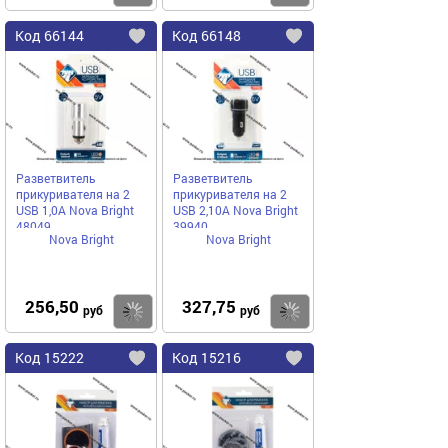
Код
66144
Код
66148
Добавить
в
в
избранное
избранное
Разветвитель
Разветвитель
прикуривателя на 2
прикуривателя на 2
USB 1,0А Nova Bright
USB 2,10А Nova Bright
48049
39940
Nova Bright
Nova Bright
256,50
327,75
Купить
руб
руб
Код
15222
Код
15216
Добавить
в
в
избранное
избранное