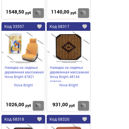
1548,50
1140,00
Купить
руб
руб
Код
33557
Код
68317
Добавить
в
в
избранное
избранное
Накидка на сиденье
Накидка на сиденье
деревянная массажная
деревянная массажная
Nova Bright 47821
Nova Bright 48144
коврик
Nova Bright
Nova Bright
1026,00
931,00
Купить
руб
руб
Код
68318
Код
68320
Добавить
в
в