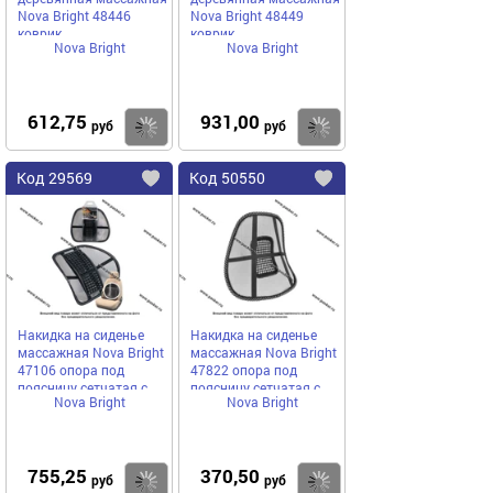
Nova Bright 48446
Nova Bright 48449
коврик
коврик
Nova Bright
Nova Bright
612,75
931,00
Купить
руб
руб
Код
29569
Код
50550
Добавить
в
в
избранное
избранное
Накидка на сиденье
Накидка на сиденье
массажная Nova Bright
массажная Nova Bright
47106 опора под
47822 опора под
поясницу сетчатая с
поясницу сетчатая с
Nova Bright
Nova Bright
деревянным
массажером чёрная
массажером
755,25
370,50
Купить
руб
руб