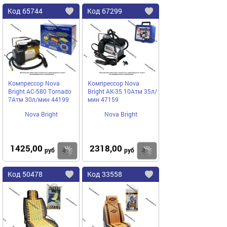
Код
65744
Код
67299
Добавить
в
в
избранное
избранное
Компрессор Nova
Компрессор Nova
Bright AC-580 Tornado
Bright АК-35 10Атм 35л/
7Атм 30л/мин 44199
мин 47159
Nova Bright
Nova Bright
1425,00
2318,00
Купить
руб
руб
Код
50478
Код
33558
Добавить
в
в
избранное
избранное