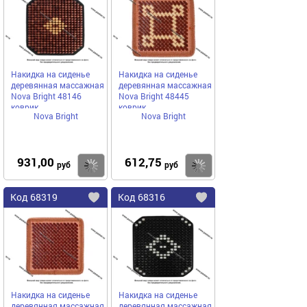
избранное
избранное
Накидка на сиденье
Накидка на сиденье
деревянная массажная
деревянная массажная
Nova Bright 48146
Nova Bright 48445
коврик
коврик
Nova Bright
Nova Bright
931,00
612,75
Купить
руб
руб
Код
68319
Код
68316
Добавить
в
в
избранное
избранное
Накидка на сиденье
Накидка на сиденье
деревянная массажная
деревянная массажная