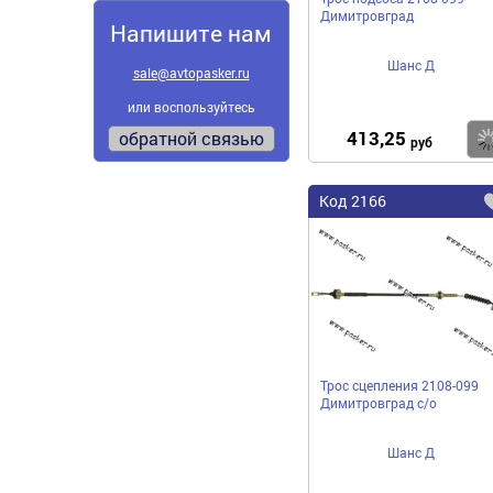
Димитровград
Напишите нам
Шанс Д
sale@avtopasker.ru
или воспользуйтесь
413,25
обратной связью
руб
Код
2166
Трос сцепления 2108-099
Димитровград с/о
Шанс Д