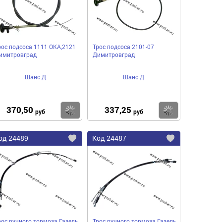
рос подсоса 1111 ОКА,2121
Трос подсоса 2101-07
имитровград
Димитровград
Шанс Д
Шанс Д
370,50
337,25
пить
Купить
Купить
руб
руб
од
24489
Код
24487
бавить
Добавить
Добавить
в
в
нное
избранное
избранное
рос ручного тормоза Газель
Трос ручного тормоза Газель