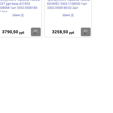
EXT удл база A21R32
БИЗНЕС 3302-1108050 1шт
508068 1шт 3302-3508180-
3302-3508180-02 2шт
2 2шт
Шанс Д
Шанс Д
3790,50
3258,50
пить
Купить
Купить
руб
руб