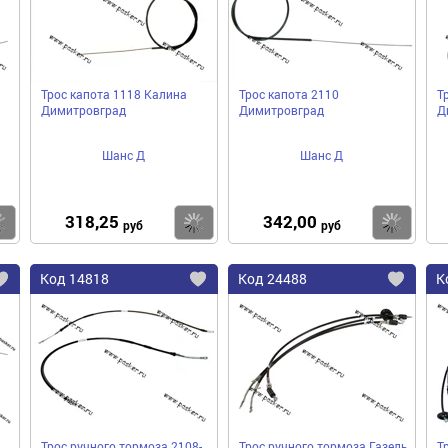
Трос капота 1118 Калина
Трос капота 2110
Т
Димитровград
Димитровград
Д
Шанс Д
Шанс Д
318,25
342,00
Купить
Купить
Ку
руб
руб
Код
14818
Код
24488
К
Добавить
Добавить
До
в
в
в
избранное
избранное
избра
Трос ручного тормоза 2108-
Трос ручного тормоза Газель
Т