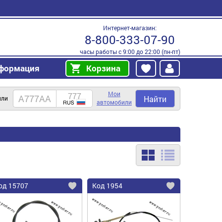
Интернет-магазин:
8-800-333-07-90
часы работы с 9:00 до 22:00 (пн-пт)
формация
Корзина
Мои
Найти
или
автомобили
од
15707
Код
1954
бавить
Добавить
Добавить
в
в
нное
избранное
избранное