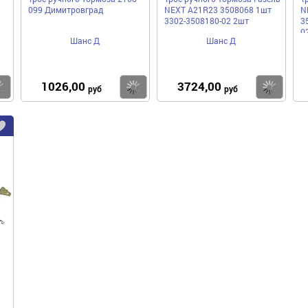
099 Димитровград
NEXT A21R23 3508068 1шт
N
3302-3508180-02 2шт
3
0
Шанс Д
Шанс Д
1026,00
3724,00
Купить
Купить
Ку
руб
руб
Добавить
в
избранное