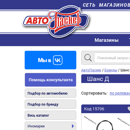
СЕТЬ МАГАЗИНО
Магазины
АвтоПаскер
/
Бренды
/ Шанс
Шанс Д
Помощь консультанта
Сортировать:
по релева
Подбор по автомобилю
Подбор по бренду
Код
15706
Весь каталог
Иномарки