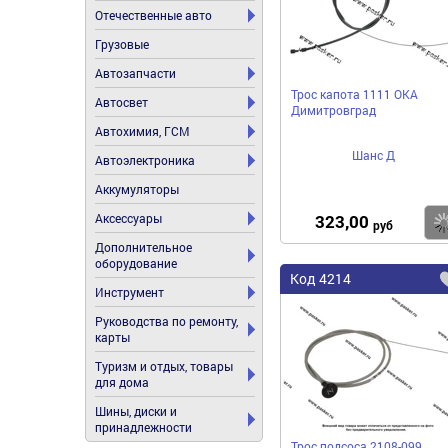
Отечественные авто
Грузовые
Автозапчасти
Трос капота 1111 ОКА
Автосвет
Димитровград
Автохимия, ГСМ
Шанс Д
Автоэлектроника
Аккумуляторы
Аксессуары
323,00
руб
Дополнительное
оборудование
Код
4214
Инструмент
Руководства по ремонту,
карты
Туризм и отдых, товары
для дома
Шины, диски и
принадлежности
Трос подсоса 2108-099