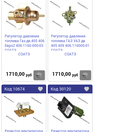
в
в
избранное
избранное
Регулятор давления
Регулятор давления
топлива Газ дв.405 406
топлива ГАЗ УАЗ дв
Евро2 406.1160.000-03
405 409 406.116000-01
СОАТЭ
СОАТЭ
СОАТЭ
СОАТЭ
1710,00
1710,00
Купить
руб
руб
Код
10674
Код
30120
Добавить
в
в
избранное
избранное
Резистор вентилятора
Резистор вентилятора