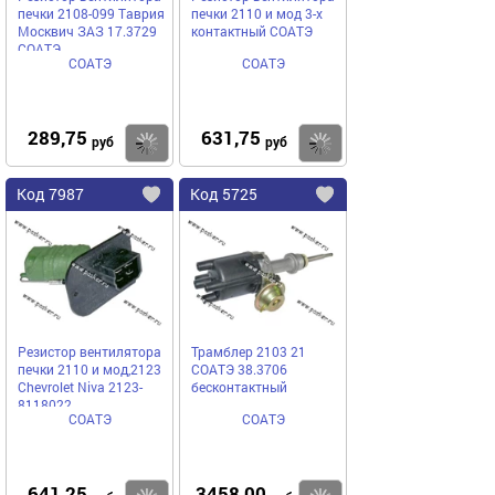
печки 2108-099 Таврия
печки 2110 и мод 3-х
Москвич ЗАЗ 17.3729
контактный СОАТЭ
СОАТЭ
СОАТЭ
СОАТЭ
289,75
631,75
Купить
руб
руб
Код
7987
Код
5725
Добавить
в
в
избранное
избранное
Резистор вентилятора
Трамблер 2103 21
печки 2110 и мод,2123
СОАТЭ 38.3706
Chevrolet Niva 2123-
бесконтактный
8118022
СОАТЭ
СОАТЭ
641,25
3458,00