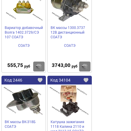
избранное
избранное
Вариатор добавочный
ВК массы 1300.3737
Волга 1402.3729/СЭ
12В дистанционный
107 СОАТЭ
СОАТЭ
СОАТЭ
СОАТЭ
555,75
3743,00
Купить
руб
руб
Код
2446
Код
34104
Добавить
в
в
избранное
избранное
ВК массы ВК-318Б
Катушка зажигания
СОАТЭ
1118 Калина 2110 и