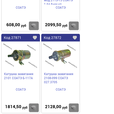
мод 2113-15 СОАТЭ
1.6л 8-ми кл
СОАТЭ
СОАТЭ
043.3705/2111.3705
608,00
2099,50
Купить
руб
руб
Код
27871
Код
27872
Добавить
в
в
избранное
избранное
Катушка зажигания
Катушка зажигания
2101 СОАТЭ Б-117А
2108-099 СОАТЭ
027.3705
СОАТЭ
СОАТЭ
1814,50
2128,00
Купить
руб
руб