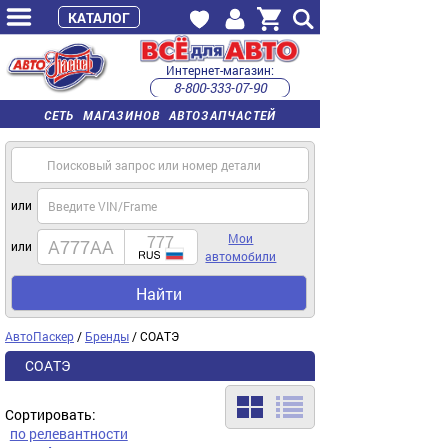
КАТАЛОГ
Интернет-магазин:
8-800-333-07-90
часы работы с 9:00 до 22:00 (пн-пт)
СЕТЬ МАГАЗИНОВ АВТОЗАПЧАСТЕЙ
или
Мои
или
автомобили
Найти
АвтоПаскер
/
Бренды
/ СОАТЭ
СОАТЭ
Сортировать:
по релевантности