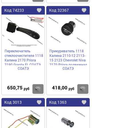
Код
74233
Код
32367
Добавить
в
в
избранное
избранное
Переключатель
Прикуриватель 1118
стеклоочистителя 1118
Калина 2110-12 2113-
Калина 2170 Priora
15 2123 Chevrolet Niva
2190 Granta FL СОАТЭ
2170 Priora подвижная
СОАТЭ
СОАТЭ
часть СОАТЭ
650,75
418,00
Купить
руб
руб
Код
3013
Код
1363
Добавить
в
в
избранное
избранное