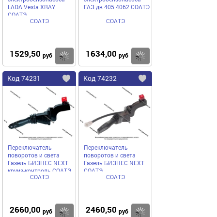
LADA Vesta XRAY
ГАЗ дв 405 4062 СОАТЭ
СОАТЭ
СОАТЭ
СОАТЭ
1529,50
1634,00
Купить
руб
руб
Код
74231
Код
74232
Добавить
в
в
избранное
избранное
Переключатель
Переключатель
поворотов и света
поворотов и света
Газель БИЗНЕС NEXT
Газель БИЗНЕС NEXT
круиз-контроль СОАТЭ
СОАТЭ
СОАТЭ
СОАТЭ
2660,00
2460,50
Купить
руб
руб