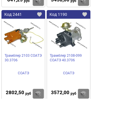
Купить
руб
руб
Код
2441
Код
1190
Добавить
в
в
избранное
избранное
Трамблер 2103 СОАТЭ
Трамблер 2108-099
30.3706
СОАТЭ 40.3706
СОАТЭ
СОАТЭ
2802,50
3572,00
Купить
руб
руб
Код
4249
Код
3005
Добавить
в
в
избранное
избранное