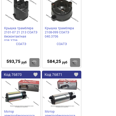
избранное
избранное
Крышка трамблера
Крышка трамблера
2101-07 21 213 СОАТЭ
2108-099 СОАТЭ
бесконтактная
040.3706
038.3706
СОАТЭ
СОАТЭ
593,75
584,25
Купить
руб
руб
Код
76870
Код
76871
Добавить
в
в
избранное
избранное
Мотор
Мотор
электробензонасоса
электробензонасоса