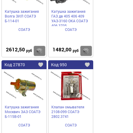
Катушка зажигания
Катушка зажигания
Волга ЗИЛ СОАТЭ
ГАЗ дв 405 406 409
Б-114-01
УАЗ-3160 ОКА СОАТЭ
406.3705
СОАТЭ
СОАТЭ
2612,50
1482,00
Купить
руб
руб
Код
27870
Код
950
Добавить
в
в
избранное
избранное
Катушка зажигания
Клапан омывателя
Москвич ЗАЗ СОАТЭ
2108-099 СОАТЭ
Б-115В-01
2802.3741
СОАТЭ
СОАТЭ