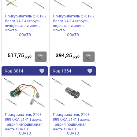
Прикуриватель 2101-07
Прикуриватель 2101-07
Волга УАЗ Автобусы
Волга УАЗ Автобусы
неподвижная часть
подвижная часть
СОАТЭ
СОАТЭ
СОАТЭ
СОАТЭ
517,75
394,25
Купить
руб
руб
Код
3014
Код
1364
Добавить
в
в
избранное
избранное
Прикуриватель 2108-
Прикуриватель 2108-
099 ОКА 2141 Газель
099 ОКА 2141 Газель
Таврия неподвижная
Таврия подвижная
часть СОАТЭ
часть СОАТЭ
СОАТЭ
СОАТЭ