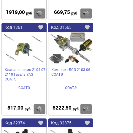
1919,00
669,75
Купить
руб
руб
Код
1361
Код
31565
Добавить
в
в
избранное
избранное
Клапан пневмо 2104-07
Комплект БСЗ 2103-06
2110 Газель УАЗ
СОАТЭ
СОАТЭ
СОАТЭ
СОАТЭ
817,00
6222,50
Купить
руб
руб
Код
32374
Код
32375
Добавить
в
в