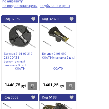
по алфавиту
по возрастанию цены
по убыванию цены
Код
32369
Код
32370
Добавить
в
в
избранное
избранное
Бегунок 2101-07 2121
Бегунок 2108-099
213 СОАТЭ
СОАТЭ [упаковка 5 шт.]
бесконтактный
[упаковка 5 шт.]
СОАТЭ
СОАТЭ
1448,75
1401,25
Купить
руб
руб
Код
3009
Код
6188
Добавить
в
в