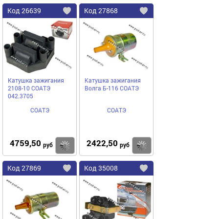
Код
26639
Код
27868
Добавить
в
в
избранное
избранное
Катушка зажигания
Катушка зажигания
2108-10 СОАТЭ
Волга Б-116 СОАТЭ
042.3705
СОАТЭ
СОАТЭ
4759,50
2422,50
Купить
руб
руб
Код
27869
Код
35008
Добавить
в
в
избранное
избранное