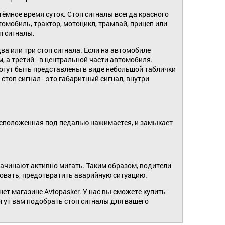
 тёмное время суток. Стоп сигналы всегда красного
томобиль, трактор, мотоцикл, трамвай, прицеп или
п сигналы.
а или три стоп сигнала. Если на автомобиле
, а третий - в центральной части автомобиля.
могут быть представлены в виде небольшой таблички
стоп сигнал - это габаритный сигнал, внутри
расположенная под педалью нажимается, и замыкает
начинают активно мигать. Таким образом, водители
ировать, предотвратить аварийную ситуацию.
ет магазине Avtopasker. У нас вы сможете купить
гут вам подобрать стоп сигналы для вашего