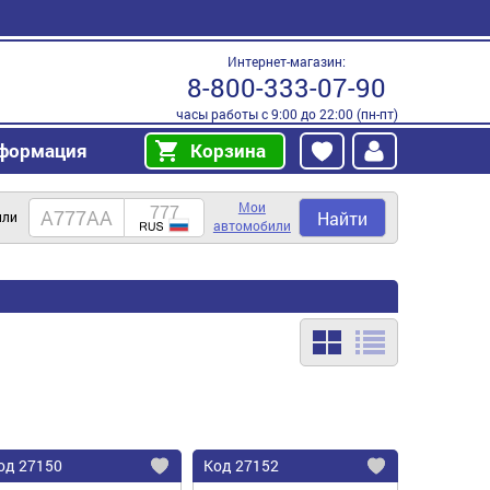
Интернет-магазин:
8-800-333-07-90
часы работы с 9:00 до 22:00 (пн-пт)
формация
Корзина
Мои
Найти
или
автомобили
од
27150
Код
27152
бавить
Добавить
Добавить