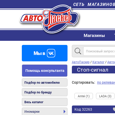
СЕТЬ МАГАЗИНО
Магазины
АвтоПаскер
/
Каталог
/
Авто
Стоп-сигнал
Помощь консультанта
Сортировать:
по релева
Подбор по автомобилю
Подбор по бренду
Antei (1)
LADA (3)
Весь каталог
Код
32263
Иномарки