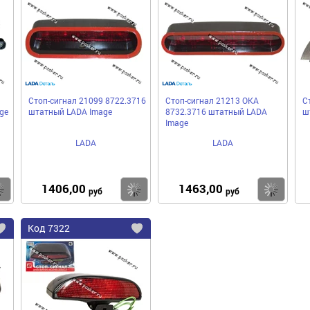
в
в
в
избранное
избранное
избра
Стоп-сигнал 21099 8722.3716
Стоп-сигнал 21213 ОКА
С
ge
штатный LADA Image
8732.3716 штатный LADA
ш
Image
LADA
LADA
1406,00
1463,00
Купить
Купить
Ку
руб
руб
Код
7322
Добавить
Добавить
в
в
избранное
избранное