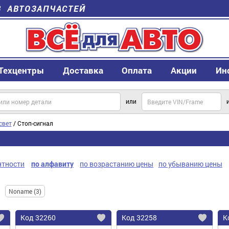
В АВТОЗАПЧАСТЕЙ
Техцентры
Доставка
Оплата
Акции
Ин
или
свет
/ Стоп-сигнал
нтности
по алфавиту
по возрастанию цены
по убыванию цены
Noname (3)
Код
32260
Код
32258
К
Добавить
Добавить
До