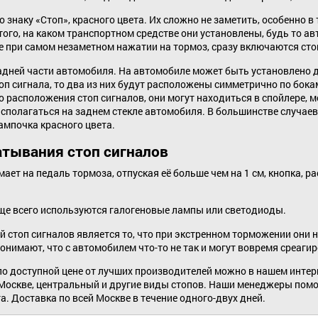
 знаку «Стоп», красного цвета. Их сложно не заметить, особенно в
того, на каком транспортном средстве они установлены, будь то ав
 при самом незаметном нажатии на тормоз, сразу включаются сто
дней части автомобиля. На автомобиле может быть установлено дв
п сигнала, то два из них будут расположены симметрично по бокам
 расположения стоп сигналов, они могут находиться в спойлере, 
сполагаться на заднем стекле автомобиля. В большинстве случаев 
ампочка красного цвета.
тывания стоп сигналов
ает на педаль тормоза, отпуская её больше чем на 1 см, кнопка, 
ще всего используются галогеновые лампы или светодиоды.
й стоп сигналов является то, что при экстренном торможении они 
онимают, что с автомобилем что-то не так и могут вовремя среаг
по доступной цене от лучших производителей можно в нашем интерн
 Москве, центральный и другие виды стопов. Наши менеджеры помо
. Доставка по всей Москве в течение одного-двух дней.