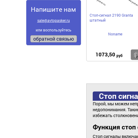
Напишите нам
Стоп-сигнал 2190 Granta
штатный
sale@avtopasker.ru
или воспользуйтесь
Noname
обратной связью
1073,50
руб
Стоп сигн
Порой, мы можем непр
недопонимания. Такие
избежать столкновени
Функция стоп 
Стоп сигналы включаю