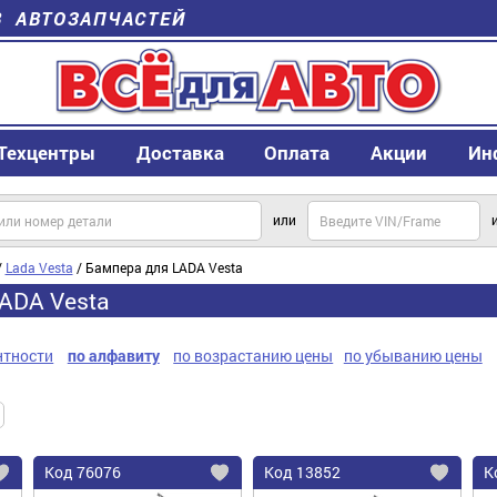
В АВТОЗАПЧАСТЕЙ
Техцентры
Доставка
Оплата
Акции
Ин
или
/
Lada Vesta
/ Бампера для LADA Vesta
ADA Vesta
нтности
по алфавиту
по возрастанию цены
по убыванию цены
Код
76076
Код
13852
К
Добавить
Добавить
До