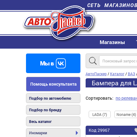
СЕТЬ МАГАЗИНО
Магазины
АвтоПаскер
/
Каталог
/
ВАЗ
Бампера для L
Помощь консультанта
Сортировать:
по релева
Подбор по автомобилю
Подбор по бренду
LADA (7)
Noname (4)
Весь каталог
Код
29967
Иномарки