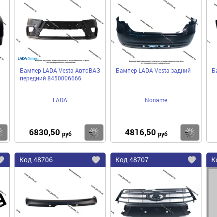
в
в
в
избранное
избранное
избра
Бампер LADA Vesta АвтоВАЗ
Бампер LADA Vesta задний
Б
передний 8450006666
LADA
Noname
6830,50
4816,50
Купить
Купить
Ку
руб
руб
Код
48706
Код
48707
К
Добавить
Добавить
До
в
в
в
избранное
избранное
избра