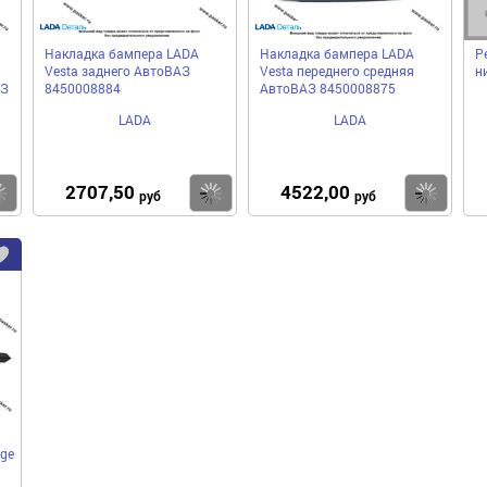
Накладка бампера LADA
Накладка бампера LADA
Р
Vesta заднего АвтоВАЗ
Vesta переднего средняя
н
АЗ
8450008884
АвтоВАЗ 8450008875
LADA
LADA
2707,50
4522,00
Купить
Купить
Ку
руб
руб
Добавить
в
избранное
gе