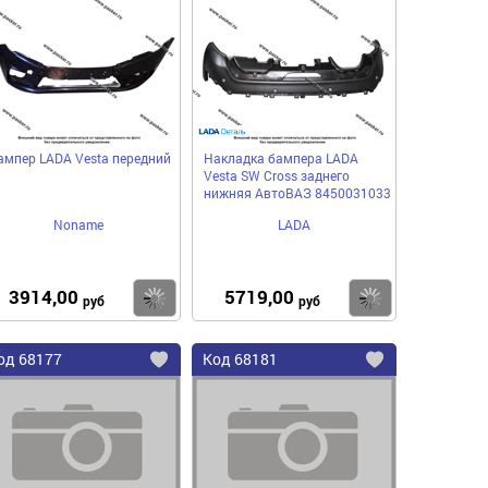
в
в
нное
избранное
избранное
ампер LADA Vesta передний
Накладка бампера LADA
Vesta SW Cross заднего
нижняя АвтоВАЗ 8450031033
Noname
LADA
3914,00
5719,00
пить
Купить
Купить
руб
руб
од
68177
Код
68181
бавить
Добавить
Добавить
в
в
нное
избранное
избранное