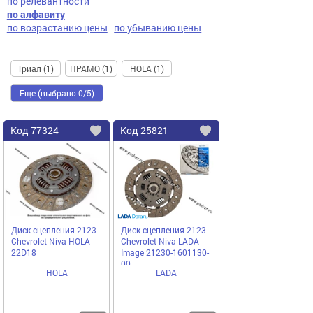
по релевантности
по алфавиту
по возрастанию цены
по убыванию цены
Триал (1)
ПРАМО (1)
HOLA (1)
Еще (выбрано 0/5)
Код
77324
Код
25821
Добавить
в
в
избранное
избранное
Диск сцепления 2123
Диск сцепления 2123
Chevrolet Niva HOLA
Chevrolet Niva LADA
22D18
Image 21230-1601130-
00
HOLA
LADA