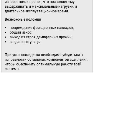
износостоек и прочен, что позволяет ему
выдерживать и максимальные нагрузки, и
длительное эксплуатационное время.
Возможные поломки
повреждение фрикционных накладок;
общий износ;
выход из строя демпферных пружин;
заедание ступицы.
При установке диска необходимо убедиться в
исправности остальных компонентов сцепления,
чтобы обеспечить оптимальную работу всей
системы.
Интернет-магазин
«АвтоПаскер» – это доступные
цены,
регулярные скидки, удобные способы
оплаты и оперативная доставка по России.
Купить
диск сцепления для Нивы Шевроле можно
всего за пару минут, оформив заказ в личном
онлайн-кабинете.
Вся представленная на сайте информация,
касающаяся технических характеристик, наличия,
внешнего вида и стоимости, носит