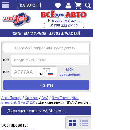
КАТАЛОГ
Интернет-магазин:
8-800-333-07-90
часы работы с 9:00 до 22:00 (пн-пт)
СЕТЬ МАГАЗИНОВ АВТОЗАПЧАСТЕЙ
или
Мои
или
автомобили
Найти
АвтоПаскер
/
Каталог
/
ВАЗ
/
Niva Travel (Niva
Chevrolet, Niva 2123)
/ Диск сцепления NIVA Chevrolet
Диск сцепления NIVA Chevrolet
Сортировать: