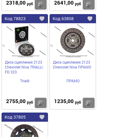
2318,00
2641,00
Купить
руб
руб
Код
78823
Код
63808
Добавить
в
в
избранное
избранное
Диск сцепления 2123
Диск сцепления 2123
Chevrolet Niva TRIALLI
Chevrolet Niva ПРАМО
FD 323
Trialli
ПРАМО
2755,00
1235,00
Купить
руб
руб
Код
37805
Добавить
в
избранное