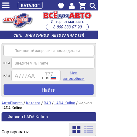
КАТАЛОГ
Интернет-магазин:
8-800-333-07-90
часы работы с 9:00 до 22:00 (пн-пт)
СЕТЬ МАГАЗИНОВ АВТОЗАПЧАСТЕЙ
или
Мои
или
автомобили
Найти
АвтоПаскер
/
Каталог
/
ВАЗ
/
LADA Kalina
/ Фаркоп
LADA Kalina
Фаркоп LADA Kalina
Сортировать: