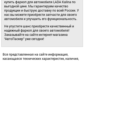
купить фаркоп для автомобиля LADA Kalina по
выгодной цене. Мы гарантируем качество
продукции и быструю доставку по всей России. У
нас вы можете приобрести запчасти для своего
автомобиля и улучшить его функциональность.
Не упустите шанс приобрести качественный и
надежный фаркоп для своего автомобиля!
Заказывайте на сайте интернет-магазина
“АвтоПаскер” уже сегодня!
Вся представленная на сайте информация,
касающаяся технических характеристик, наличия,
внешнего вида и стоимости, носит
информационный характер и не является
публичной офертой. Актуальную информацию
уточняйте у менеджеров магазинов.
Интернет-магазин
АвтоПаскер
8-800-333-07-90
sale@avtopasker.ru