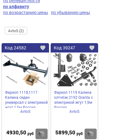
по релевантности
по алфавиту
по возрастанию цены
по убыванию цены
AvtoS (2)
Код
24582
Код
39247
Добавить
в
в
избранное
избранное
Фаркоп 1118,1117
Фаркоп 1119 Калина
Калина седан
хэтчбэк 2192 Granta с
универсал с электрикой
электрикой жгут 1,9м
жгут 1,5м Россия
Россия
AvtoS
AvtoS
4930,50
5899,50
Купить
руб
руб