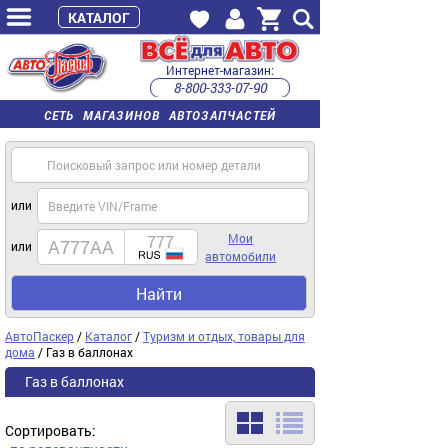
КАТАЛОГ
Интернет-магазин:
8-800-333-07-90
часы работы с 9:00 до 22:00 (пн-пт)
СЕТЬ МАГАЗИНОВ АВТОЗАПЧАСТЕЙ
или
Мои
или
автомобили
Найти
АвтоПаскер
/
Каталог
/
Туризм и отдых, товары для
дома
/ Газ в баллонах
Газ в баллонах
Сортировать: