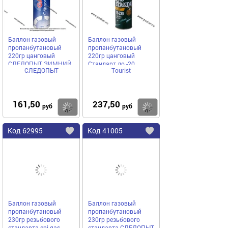
Баллон газовый
Баллон газовый
пропанбутановый
пропанбутановый
220гр цанговый
220гр цанговый
СЛЕДОПЫТ ЗИМНИЙ
Стандарт до -20
СЛЕДОПЫТ
Tourist
до -10 градусов
161,50
237,50
Купить
руб
руб
Код
62995
Код
41005
Добавить
в
в
избранное
избранное
Баллон газовый
Баллон газовый
пропанбутановый
пропанбутановый
230гр резьбового
230гр резьбового
стандарта epi-gas
стандарта СЛЕДОПЫТ