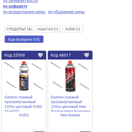
по релевантности
по алфавиту
по возрастанию цены
по убыванию цены
СЛЕДОПЫТ (4)
НАШ ГАЗ (1)
KUDO (1)
Еще (выбрано 0/5)
Код
25509
Код
46017
Добавить
в
в
избранное
избранное
Баллон газовый
Баллон газовый
пропанбутановый
пропанбутановый
220гр цанговый KUDO
220гр цанговый New
KU-H403
Butane/Mega [упаковка
KUDO
New Butane
4 шт.]