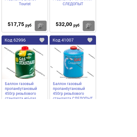
Tourist
СЛЕДОПЫТ
517,75
532,00
Купить
руб
руб
Код
62996
Код
41007
Добавить
в
в
избранное
избранное
Баллон газовый
Баллон газовый
пропанбутановый
пропанбутановый
450гр резьбового
450гр резьбового
стандарта epi-gas
стандарта СЛЕДОПЫТ
Tourist
СЛЕДОПЫТ
774,25
712,50
Купить
руб
руб