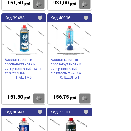
161,50
931,00
Купить
руб
руб
Код
39488
Код
40996
Добавить
в
в
избранное
избранное
Баллон газовый
Баллон газовый
пропанбутановый
пропанбутановый
220гр цанговый НАШ
220гр цанговый
ГАЗ/ГАЗ РФ
СЛЕДОПЫТ до -10
НАШ ГАЗ
СЛЕДОПЫТ
градусов
161,50
156,75
Купить
руб
руб
Код
40997
Код
73301
Добавить
в
в
избранное
избранное