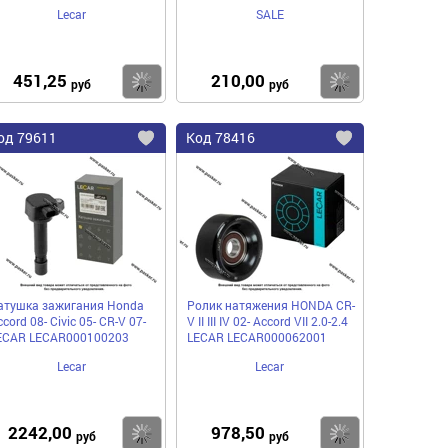
Lecar
SALE
451,25
210,00
пить
Купить
Купить
руб
руб
од
79611
Код
78416
бавить
Добавить
Добавить
в
в
нное
избранное
избранное
атушка зажигания Honda
Ролик натяжения HONDA CR-
cord 08- Civic 05- CR-V 07-
V II III IV 02- Accord VII 2.0-2.4
ECAR LECAR000100203
LECAR LECAR000062001
Lecar
Lecar
2242,00
978,50
пить
Купить
Купить
руб
руб