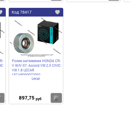
Код
78417
Добавить
Добавить
в
в
избранное
избранное
R-
Ролик натяжения HONDA CR-
VIC
V III-IV 07- Accord VIII 2.0 CIVIC
VIII 1.8 LECAR
LECAR000072001
Lecar
897,75
Купить
Купить
руб