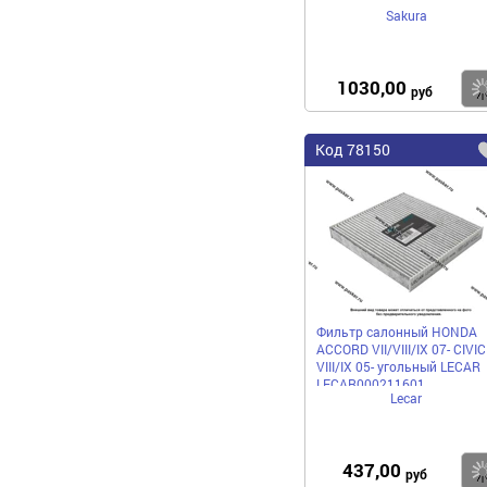
Sakura
1030,00
руб
Код
78150
Фильтр салонный HONDA
ACCORD VII/VIII/IX 07- CIVIC
VIII/IX 05- угольный LECAR
LECAR000211601
Lecar
437,00
руб