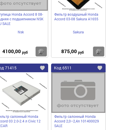
тупица Honda Accord 8 08-
Фильтр воздушный Honda
адняя с подшипником NSK
Accord 03-08 Sakura A1655
U SALE
Nsk
Sakura
4100,00
875,00
пить
Купить
Купить
руб
руб
од
71415
Код
6511
бавить
Добавить
Добавить
в
в
нное
избранное
избранное
ильтр салонный Honda
Фильтр салонный Honda
cord 03 2.0-2.4 л Civic 12
Accord 2,0–2,4л 101400029
ECAR
SALE