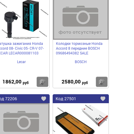
в
в
нное
избранное
избранное
атушка зажигания Honda
Колодки тормозные Honda
cord 08- Civic 05- CR-V 07-
Accord 8 передние BOSCH
ECAR LECAR000081103
09686494382 SALE
Lecar
BOSCH
1862,00
2580,00
пить
Купить
Купить
руб
руб
од
72206
Код
27501
бавить
Добавить
Добавить
в
в
нное
избранное
избранное