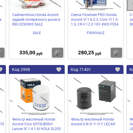
Сайлентблок Honda Accord
Свеча Finwhale PRO Honda
С
а
задний поперечного рычага
Accord VI 1.6-2.3, Civic VI 1.5-
з
RBI O25090S SALE
1.6, CR-V I 2.0 16V 4WD FS54
B
SALE
FINWHALE
335,00
280,25
Купить
Купить
Ку
руб
руб
Код
2998
Код
71401
К
Добавить
Добавить
До
в
в
в
избранное
избранное
избра
Фильтр масляный Honda
Фильтр масляный Honda
Ф
970
Accord Civic MITSUBISHI
Accord II III IV V VI V LECAR
Ac
Lancer IX 1.4 1.6l HOLA SL205
L