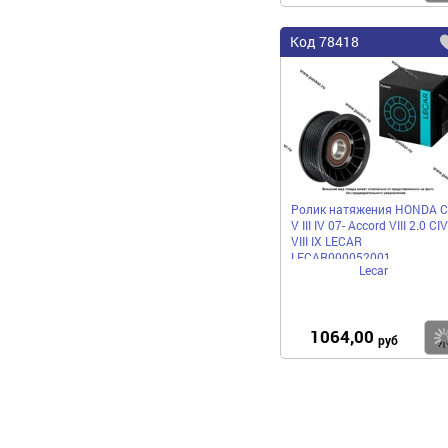
Код
78418
Ролик натяжения HONDA C
V III IV 07- Accord VIII 2.0 CI
VIII IX LECAR
LECAR000052001
Lecar
1064,00
руб