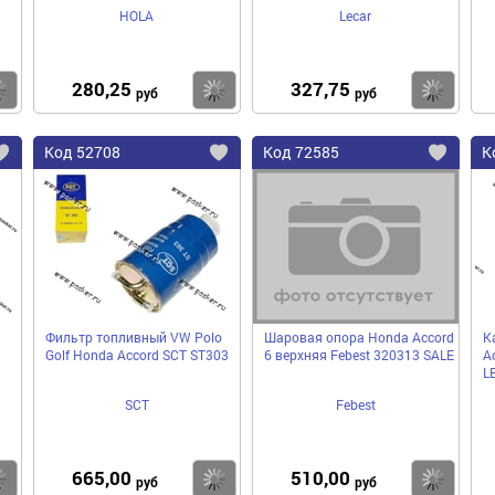
HOLA
Lecar
280,25
327,75
Купить
Купить
Ку
руб
руб
Код
52708
Код
72585
К
Добавить
Добавить
До
в
в
в
избранное
избранное
избра
Фильтр топливный VW Polo
Шаровая опора Honda Accord
К
Golf Honda Accord SCT ST303
6 верхняя Febest 320313 SALE
Ac
L
SCT
Febest
665,00
510,00
Купить
Купить
Ку
руб
руб