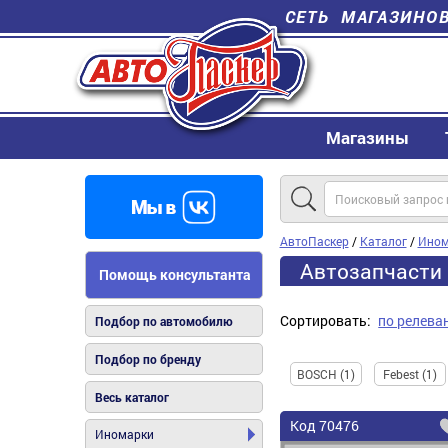
СЕТЬ МАГАЗИНО
Магазины
АвтоПаскер
/
Каталог
/
Ином
Автозапчасти 
Помощь консультанта
Сортировать:
по релева
Подбор по автомобилю
Подбор по бренду
BOSCH (1)
Febest (1)
Весь каталог
Код
70476
Иномарки