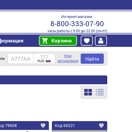
Интернет-магазин:
8-800-333-07-90
часы работы с 9:00 до 22:00 (пн-пт)
формация
Корзина
Мои
Найти
или
автомобили
од
79608
Код
66221
бавить
Добавить
Добавить