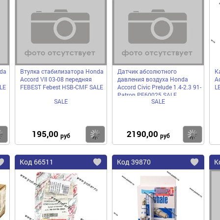
в
в
в
избранное
избранное
избра
da
Втулка стабилизатора Honda
Датчик абсолютного
К
Accord VII 03-08 передняя
давления воздуха Honda
Ac
LE
FEBEST Febest HSB-CMF SALE
Accord Civic Prelude 1.4-2.3 91-
L
Patron PE60025 SALE
SALE
SALE
195,00
2190,00
Купить
Купить
Ку
руб
руб
Код
66511
Код
39870
К
Добавить
Добавить
До
в
в
в
избранное
избранное
избра