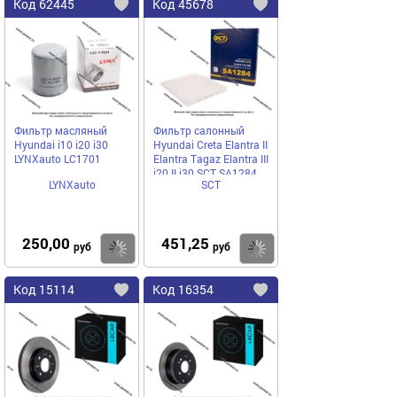
Код
62445
Код
45678
Добавить
в
в
избранное
избранное
Фильтр масляный
Фильтр салонный
Hyundai i10 i20 i30
Hyundai Creta Elantra II
LYNXauto LC1701
Elantra Tagaz Elantra III
i20 II i30 SCT SA1284
LYNXauto
SCT
250,00
451,25
Купить
руб
руб
Код
15114
Код
16354
Добавить
в
в
избранное
избранное