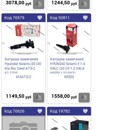
3078,00
1244,50
Купить
руб
руб
Код
76579
Код
50811
Добавить
в
в
избранное
избранное
Катушка зажигания
Катушка зажигания
Hyundai Solaris i20 i30
HYUNDAI Solaris II 1.4
Kia Rio Ceed АТЭ-2
G4LC i20 I/II 1.2 G4LA
62.3705
WEEN 132-0021
МЗАТЭ-2
WEEN
1149,50
1558,00
Купить
руб
руб
Код
70626
Код
19782
Добавить
в
в
избранное
избранное