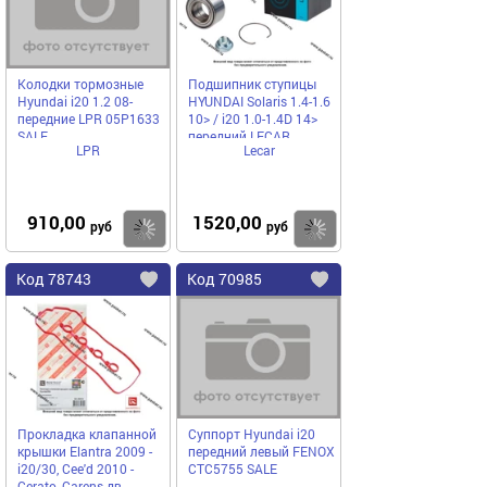
Колодки тормозные
Подшипник ступицы
Hyundai i20 1.2 08-
HYUNDAI Solaris 1.4-1.6
передние LPR 05P1633
10> / i20 1.0-1.4D 14>
SALE
передний LECAR
LPR
Lecar
LECAR000010216
910,00
1520,00
Купить
руб
руб
Код
78743
Код
70985
Добавить
в
в
избранное
избранное
Прокладка клапанной
Суппорт Hyundai i20
крышки Elantra 2009 -
передний левый FENOX
i20/30, Cee'd 2010 -
CTC5755 SALE
Cerato, Carens дв