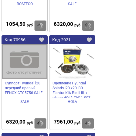
ROSTECO
SALE
GAMMA ROSTECO
1054,50
6320,00
Купить
руб
руб
Код
70986
Код
2921
Добавить
в
в
избранное
избранное
Суппорт Hyundai i20
Сцепление Hyundai
передний правый
Solaris i20 x20 i30
FENOX CTC5756 SALE
Elantra KIA Rio II III в
сборе HOLA CH11-007
SALE
HOLA
6320,00
7961,00
Купить
руб
руб