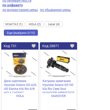
по релевантности
по алфавиту
по возрастанию цены
по убыванию цены
МЗАТЭ-2 (1)
HOLA (2)
Lecar (4)
Еще (выбрано 0/10)
Код
731
Код
28871
Добавить
в
в
избранное
избранное
Диск сцепления
Катушка зажигания
Hyundai Solaris i20 ix20,
Hyundai Solaris I20 I30
i30 Elantra KIA Rio II/III
Kia Rio Ceed Soul
HOLA CHD007
MANOVER MR8007025
HOLA
MANOVER