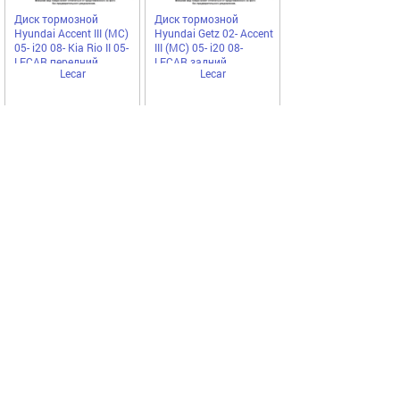
Диск тормозной
Диск тормозной
Hyundai Accent III (MC)
Hyundai Getz 02- Accent
05- i20 08- Kia Rio II 05-
III (MC) 05- i20 08-
LECAR передний
LECAR задний
Lecar
Lecar
LECAR000236502
LECAR000276502
[упаковка 2 шт.]
[упаковка 2 шт.]
4218,00
4275,00
Купить
руб
руб
Код
78473
Добавить
в
избранное
Рулевая тяга Hyundai
Accent Iv (Rb) ЭУР I20
08- Kia Rio ЭУР 11-
LECAR
Lecar
LECAR000537402