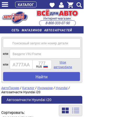
КАТАЛОГ
Интернет-магазин:
8-800-333-07-90
часы работы с 9:00 до 22:00 (пн-пт)
СЕТЬ МАГАЗИНОВ АВТОЗАПЧАСТЕЙ
или
Мои
или
автомобили
Найти
АвтоПаскер
/
Каталог
/
Иномарки
/
Hyundai
/
Автозапчасти Hyundai i20
Автозапчасти Hyundai i20
Сортировать: