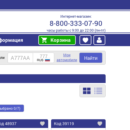
Интернет-магазин:
8-800-333-07-90
часы работы с 9:00 до 22:00 (пн-пт)
формация
Корзина
Мои
Найти
или
автомобили
выбрано 0/7)
од
48937
Код
39119
бавить
Добавить
Добавить