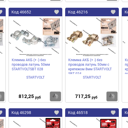
Код
46652
Код
46216
К
Добавить
Добавить
До
в
в
в
избранное
избранное
избра
Клемма АКБ (+ -) без
Клемма АКБ (+ -) без
К
проводов латунь 50мм
проводов латунь 50мм с
п
STARTVOLTSBT 028
крепежом 8мм STARTVOLT
к
SBT 024
п
STARTVOLT
STARTVOLT
0
812,25
717,25
Купить
Купить
Ку
руб
руб
Код
46298
Код
46518
К
Добавить
Добавить
До
в
в
в