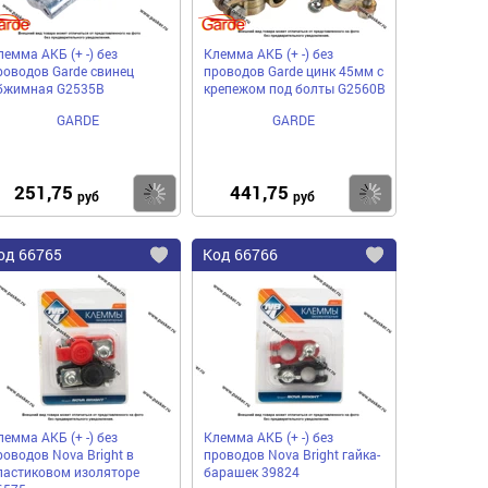
лемма АКБ (+ -) без
Клемма АКБ (+ -) без
роводов Garde свинец
проводов Garde цинк 45мм с
бжимная G2535B
крепежом под болты G2560B
GARDE
GARDE
251,75
441,75
пить
Купить
Купить
руб
руб
од
66765
Код
66766
бавить
Добавить
Добавить
в
в
нное
избранное
избранное
лемма АКБ (+ -) без
Клемма АКБ (+ -) без
роводов Nova Bright в
проводов Nova Bright гайка-
ластиковом изоляторе
барашек 39824