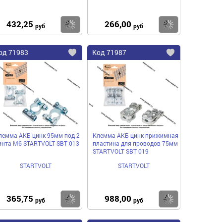
432,25
266,00
пить
Купить
Купить
руб
руб
од
71983
Код
71987
бавить
Добавить
Добавить
в
в
нное
избранное
избранное
лемма АКБ цинк 95мм под 2
Клемма АКБ цинк прижимная
инта М6 STARTVOLT SBT 013
пластина для проводов 75мм
STARTVOLT SBT 019
STARTVOLT
STARTVOLT
365,75
988,00
пить
Купить
Купить
руб
руб