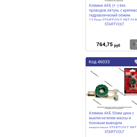
Клемма АКБ (+ -) без
проводов латунь с крепеж
гидравлический обжим
12,5мм STARTVOLT SBT 018
STARTVOLT
764,75
руб
Код
46033
Клемма АКБ 50мм цинк с
выключателем массы и
боковым выводом
минусовая STARTVOLT SBT
STARTVOLT
010