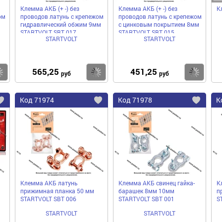
Клемма АКБ (+ -) без
Клемма АКБ (+ -) без
К
ом
проводов латунь с крепежом
проводов латунь с крепежом
гидравлический обжим 9мм
с цинковым покрытием 8мм
STARTVOLT SBT 017
STARTVOLT SBT 015
STARTVOLT
STARTVOLT
565,25
451,25
Купить
Купить
Ку
руб
руб
Код
71974
Код
71978
К
Добавить
Добавить
До
в
в
в
избранное
избранное
избра
Клемма АКБ латунь
Клемма АКБ свинец гайка-
К
прижимная планка 50 мм
барашек 8мм 10мм
п
STARTVOLT SBT 006
STARTVOLT SBT 001
S
STARTVOLT
STARTVOLT