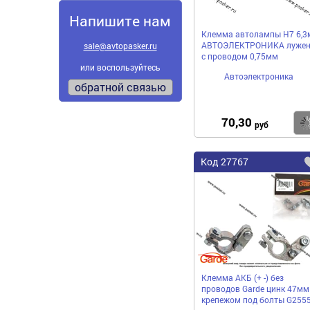
Напишите нам
Клемма автолампы H7 6,3
АВТОЭЛЕКТРОНИКА лужен
sale@avtopasker.ru
с проводом 0,75мм
или воспользуйтесь
Автоэлектроника
обратной связью
70,30
руб
Код
27767
Клемма АКБ (+ -) без
проводов Garde цинк 47мм
крепежом под болты G255