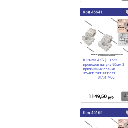
Код
46641
Клемма АКБ (+ -) без
проводов латунь 50мм 2
прижимных планки
STARTVOLT SBT 027
STARTVOLT
1149,50
руб
Код
46165