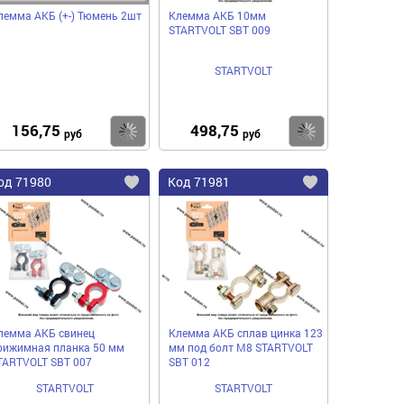
лемма АКБ (+-) Тюмень 2шт
Клемма АКБ 10мм
STARTVOLT SBT 009
STARTVOLT
156,75
498,75
пить
Купить
Купить
руб
руб
од
71980
Код
71981
бавить
Добавить
Добавить
в
в
нное
избранное
избранное
лемма АКБ свинец
Клемма АКБ сплав цинка 123
рижимная планка 50 мм
мм под болт М8 STARTVOLT
TARTVOLT SBT 007
SBT 012
STARTVOLT
STARTVOLT