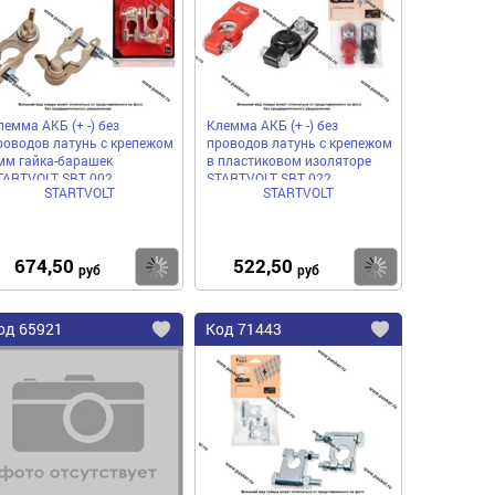
нное
избранное
избранное
лемма АКБ (+ -) без
Клемма АКБ (+ -) без
роводов латунь c крепежом
проводов латунь с крепежом
мм гайка-барашек
в пластиковом изоляторе
TARTVOLT SBT 002
STARTVOLT SBT 022
STARTVOLT
STARTVOLT
674,50
522,50
пить
Купить
Купить
руб
руб
од
65921
Код
71443
бавить
Добавить
Добавить
в
в
нное
избранное
избранное