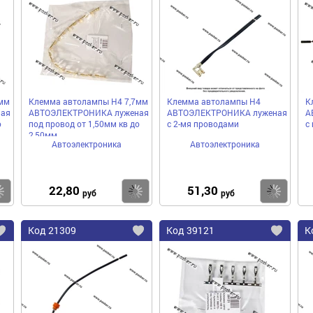
в
в
в
избранное
избранное
избра
мм
Клемма автолампы H4 7,7мм
Клемма автолампы H4
К
ая
АВТОЭЛЕКТРОНИКА луженая
АВТОЭЛЕКТРОНИКА луженая
А
о
под провод от 1,50мм кв до
с 2-мя проводами
с
2,50мм
Автоэлектроника
Автоэлектроника
22,80
51,30
Купить
Купить
Ку
руб
руб
Код
21309
Код
39121
К
Добавить
Добавить
До
в
в
в
избранное
избранное
избра