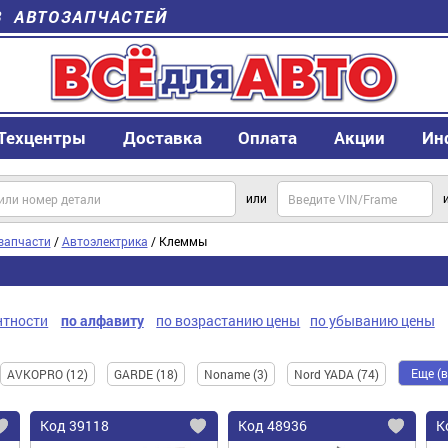
В АВТОЗАПЧАСТЕЙ
Техцентры
Доставка
Оплата
Акции
Ин
или
запчасти
/
Автоэлектрика
/ Клеммы
нтности
по алфавиту
по возрастанию цены
по убыванию цены
Еще (
AVKOPRO (12)
GARDE (18)
Noname (3)
Nord YADA (74)
Код
39118
Код
48936
К
Добавить
Добавить
До