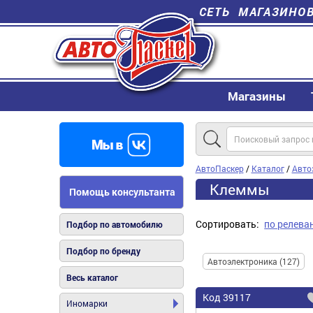
СЕТЬ МАГАЗИНО
Магазины
АвтоПаскер
/
Каталог
/
Авто
Клеммы
Помощь консультанта
Сортировать:
по релева
Подбор по автомобилю
Подбор по бренду
Автоэлектроника (127)
Весь каталог
Код
39117
Иномарки