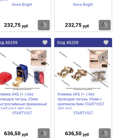
6575
Nova Bright
Nova Bright
232,75
232,75
пить
Купить
Купить
руб
руб
од
46359
Код
46208
бавить
Добавить
Добавить
в
в
нное
избранное
избранное
лемма АКБ (+ -) без
Клемма АКБ (+ -) без
роводов латунь 25мм
проводов латунь 35мм с
ыстросъёмные прижимные
крепежом 8мм STARTVOLT
TARTVOLT SBT 020
SBT 023
STARTVOLT
STARTVOLT
636,50
636,50
пить
Купить
Купить
руб
руб