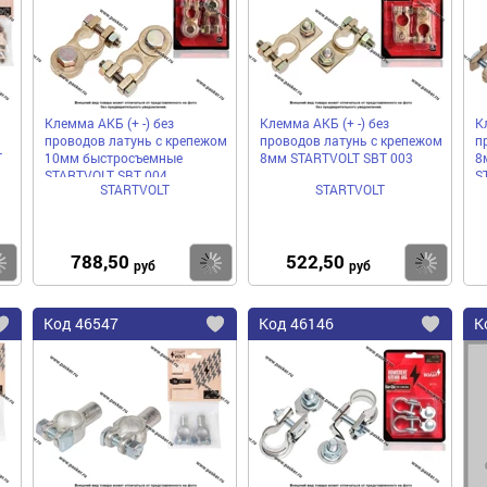
избранное
избранное
избра
Клемма АКБ (+ -) без
Клемма АКБ (+ -) без
К
проводов латунь c крепежом
проводов латунь c крепежом
п
T
10мм быстросъемные
8мм STARTVOLT SBT 003
8
STARTVOLT SBT 004
S
STARTVOLT
STARTVOLT
788,50
522,50
Купить
Купить
Ку
руб
руб
Код
46547
Код
46146
К
Добавить
Добавить
До
в
в
в
избранное
избранное
избра