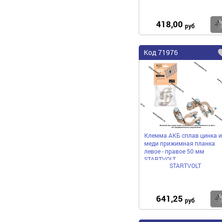
418,00
руб
Код
71976
Клемма АКБ сплав цинка и
меди прижимная планка
левое - правое 50 мм
STARTVOLT
STARTVOLT
641,25
руб