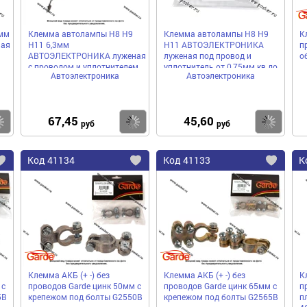
мм
Клемма автолампы H8 Н9
Клемма автолампы H8 Н9
К
ая
Н11 6,3мм
Н11 АВТОЭЛЕКТРОНИКА
п
АВТОЭЛЕКТРОНИКА луженая
луженая под провод и
о
с проводом и уплотнителем
уплотнитель от 0,75мм кв до
Автоэлектроника
Автоэлектроника
0,75мм
1,00мм 9
67,45
45,60
Купить
Купить
Ку
руб
руб
Код
41134
Код
41133
К
Добавить
Добавить
До
в
в
в
избранное
избранное
избра
Клемма АКБ (+ -) без
Клемма АКБ (+ -) без
К
 с
проводов Garde цинк 50мм с
проводов Garde цинк 65мм с
п
5B
крепежом под болты G2550B
крепежом под болты G2565B
п