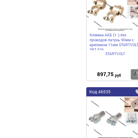
Клемма АКБ (+ -) без
проводов латунь 90мм с
крепежом 11мм STARTVOL
SBT 026
STARTVOLT
897,75
руб
Код
46535