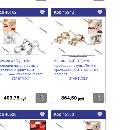
од
46162
Код
46242
бавить
Добавить
Добавить
в
в
нное
избранное
избранное
лемма АКБ (+ -) без
Клемма АКБ (+ -) без
роводов латунь 50мм с
проводов латунь 75мм с
репежом с цинковым
крепежом 8мм STARTVOLT
окрытием STARTVOLT SBT
SBT 025
STARTVOLT
STARTVOLT
16
403,75
864,50
пить
Купить
Купить
руб
руб
од
46528
Код
46130
бавить
Добавить
Добавить
в
в