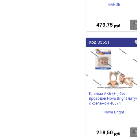
GARDE
479,75
руб
Код
33551
Клемма АКБ (+ -) без
проводов Nova Bright лату
с крепежом 46574
Nova Bright
218,50
руб