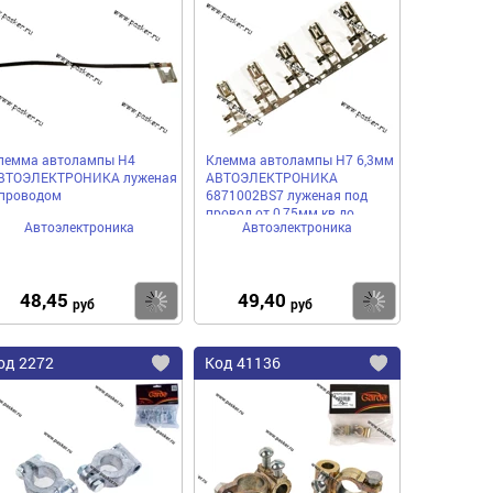
в
в
нное
избранное
избранное
лемма автолампы H4
Клемма автолампы H7 6,3мм
ВТОЭЛЕКТРОНИКА луженая
АВТОЭЛЕКТРОНИКА
 проводом
6871002BS7 луженая под
провод от 0,75мм кв до
Автоэлектроника
Автоэлектроника
1,00мм
48,45
49,40
пить
Купить
Купить
руб
руб
од
2272
Код
41136
бавить
Добавить
Добавить
в
в
нное
избранное
избранное