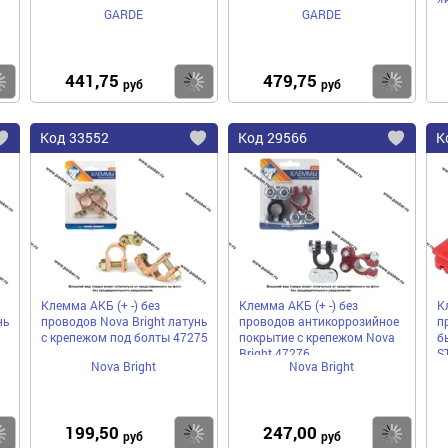
4
GARDE
GARDE
441,75
479,75
Купить
Купить
Ку
руб
руб
Код
33552
Код
29566
К
Добавить
Добавить
До
в
в
в
избранное
избранное
избра
Клемма АКБ (+ -) без
Клемма АКБ (+ -) без
К
нь
проводов Nova Bright латунь
проводов антикоррозийное
п
с крепежом под болты 47275
покрытие с крепежом Nova
б
Bright 47276
S
Nova Bright
Nova Bright
199,50
247,00
Купить
Купить
Ку
руб
руб