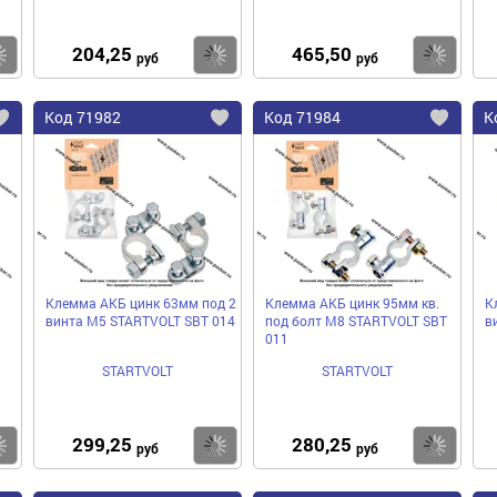
204,25
465,50
Купить
Купить
Ку
руб
руб
Код
71982
Код
71984
К
Добавить
Добавить
До
в
в
в
избранное
избранное
избра
Клемма АКБ цинк 63мм под 2
Клемма АКБ цинк 95мм кв.
К
винта М5 STARTVOLT SBT 014
под болт М8 STARTVOLT SBT
в
011
STARTVOLT
STARTVOLT
299,25
280,25
Купить
Купить
Ку
руб
руб