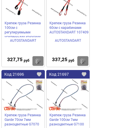
Крепеж груза Резинка
Крепеж груза Резинка
100см с
60см с карабинами
регулируемыми
AUTOSTANDART 107409
усиленными крюками
AUTOSTANDART
AUTOSTANDART
AUTOSTANDART 107410
327,75
337,25
Купить
руб
руб
Код
21696
Код
21697
Добавить
в
в
избранное
избранное
Крепеж груза Резинка
Крепеж груза Резинка
Garde 70см 7мм
Garde 100см 7мм
разноцветные G7070
разноцветные G7100