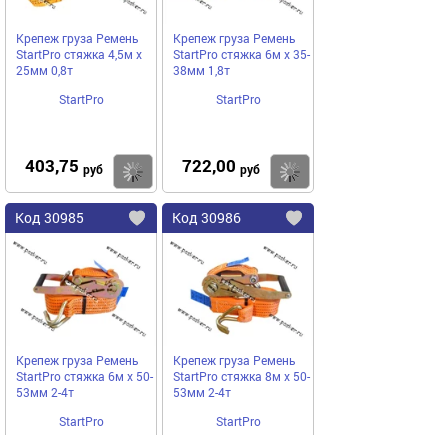
Крепеж груза Ремень
Крепеж груза Ремень
StartPro стяжка 4,5м х
StartPro стяжка 6м х 35-
25мм 0,8т
38мм 1,8т
StartPro
StartPro
403,75
722,00
Купить
руб
руб
Код
30985
Код
30986
Добавить
в
в
избранное
избранное
Крепеж груза Ремень
Крепеж груза Ремень
StartPro стяжка 6м х 50-
StartPro стяжка 8м х 50-
53мм 2-4т
53мм 2-4т
StartPro
StartPro