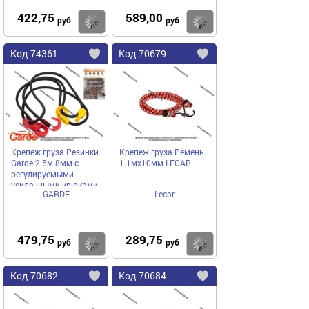
422,75
589,00
Купить
руб
руб
Код
74361
Код
70679
Добавить
в
в
избранное
избранное
Крепеж груза Резинки
Крепеж груза Ремень
Garde 2.5м 8мм с
1.1мх10мм LECAR
регулируемыми
усиленными крюками
GARDE
Lecar
5шт G82505
479,75
289,75
Купить
руб
руб
Код
70682
Код
70684
Добавить
в
в