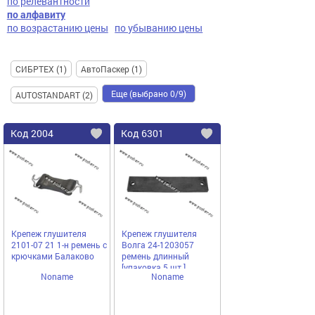
по релевантности
по алфавиту
по возрастанию цены
по убыванию цены
СИБРТЕХ (1)
АвтоПаскер (1)
Еще (выбрано 0/9)
AUTOSTANDART (2)
Код
2004
Код
6301
Добавить
в
в
избранное
избранное
Крепеж глушителя
Крепеж глушителя
2101-07 21 1-н ремень с
Волга 24-1203057
крючками Балаково
ремень длинный
[упаковка 5 шт.]
Noname
Noname