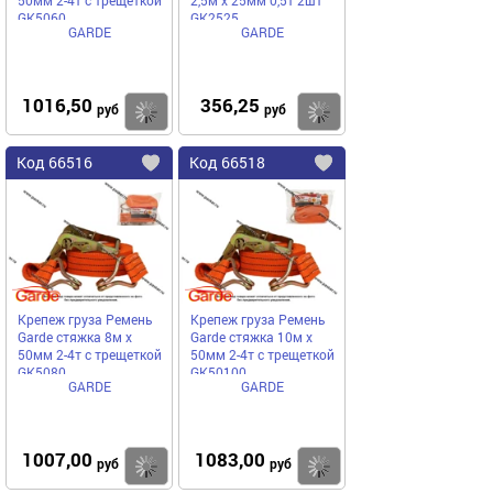
GK5060
GK2525
GARDE
GARDE
1016,50
356,25
Купить
руб
руб
Код
66516
Код
66518
Добавить
в
в
избранное
избранное
Крепеж груза Ремень
Крепеж груза Ремень
Garde стяжка 8м х
Garde стяжка 10м х
50мм 2-4т с трещеткой
50мм 2-4т с трещеткой
GK5080
GK50100
GARDE
GARDE
1007,00
1083,00
Купить
руб
руб