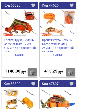
Код
66520
Код
44626
Добавить
в
в
избранное
избранное
Крепеж груза Ремень
Крепеж груза Ремень
Garde стяжка 12м х
Garde стяжка 4м х
50мм 2-4т с трещеткой
25мм 0,8т с трещеткой
GK50120
GK2540
GARDE
GARDE
1140,00
413,25
Купить
руб
руб
Код
35500
Код
47807
Добавить
в
в
избранное
избранное