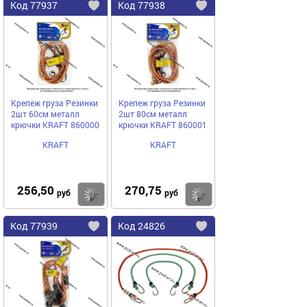
Код
77937
Код
77938
Добавить
в
в
избранное
избранное
Крепеж груза Резинки
Крепеж груза Резинки
2шт 60см металл
2шт 80см металл
крючки KRAFT 860000
крючки KRAFT 860001
KRAFT
KRAFT
256,50
270,75
Купить
руб
руб
Код
77939
Код
24826
Добавить
в
в
избранное
избранное