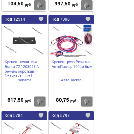
104,50
997,50
Купить
руб
руб
Код
12514
Код
7398
Добавить
в
в
избранное
избранное
Крепеж глушителя
Крепеж груза Резинка
Волга 72-1203057-А
АвтоПаскер 100см 6мм
ремень короткий
[упаковка 5 шт.]
Noname
АвтоПаскер
617,50
80,75
Купить
руб
руб
Код
5784
Код
5797
Добавить
в
в
избранное
избранное