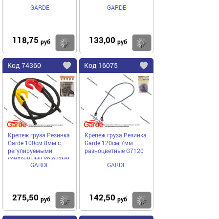
GARDE
GARDE
118,75
133,00
Купить
руб
руб
Код
74360
Код
16075
Добавить
в
в
избранное
избранное
Крепеж груза Резинка
Крепеж груза Резинка
Garde 100см 8мм с
Garde 120см 7мм
регулируемыми
разноцветные G7120
усиленными крюками
GARDE
GARDE
G8100
275,50
142,50
Купить
руб
руб