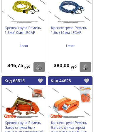
избранное
избранное
Крепеж груза Ремень
Крепеж груза Ремень
1.3мх10мм LECAR
1.6мх10мм LECAR
Lecar
Lecar
346,75
380,00
Купить
руб
руб
Код
66515
Код
44628
Добавить
в
в
избранное
избранное
Крепеж груза Ремень
Крепеж груза Ремень
Garde cтяжка 6м х
Garde с фиксатором
50мм 2-4т с трещеткой
2,5м х 25мм 0,5т 2шт