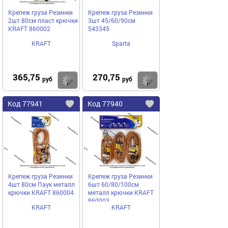
Крепеж груза Резинки
Крепеж груза Резинки
2шт 80см пласт крючки
3шт 45/60/90см
KRAFT 860002
543345
KRAFT
Sparta
365,75
270,75
Купить
руб
руб
Код
77941
Код
77940
Добавить
в
в
избранное
избранное
Крепеж груза Резинки
Крепеж груза Резинки
4шт 80см Паук металл
6шт 60/80/100см
крючки KRAFT 860004
металл крючки KRAFT
860003
KRAFT
KRAFT