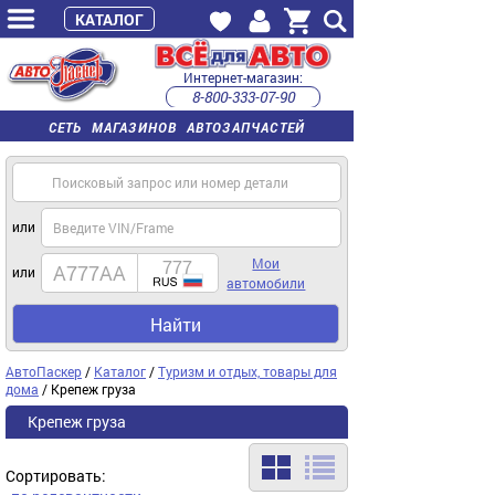
КАТАЛОГ
Интернет-магазин:
8-800-333-07-90
часы работы с 9:00 до 22:00 (пн-пт)
СЕТЬ МАГАЗИНОВ АВТОЗАПЧАСТЕЙ
или
Мои
или
автомобили
Найти
АвтоПаскер
/
Каталог
/
Туризм и отдых, товары для
дома
/ Крепеж груза
Крепеж груза
Сортировать: