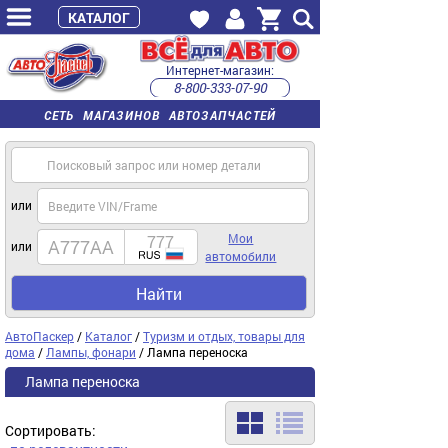
КАТАЛОГ
Интернет-магазин:
8-800-333-07-90
часы работы с 9:00 до 22:00 (пн-пт)
СЕТЬ МАГАЗИНОВ АВТОЗАПЧАСТЕЙ
или
Мои
или
автомобили
Найти
АвтоПаскер
/
Каталог
/
Туризм и отдых, товары для
дома
/
Лампы, фонари
/ Лампа переноска
Лампа переноска
Сортировать: