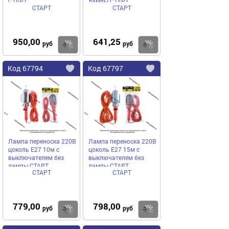
СТАРТ
лампы СТАРТ
СТАРТ
СТАРТ
950,00
641,25
Купить
руб
руб
Код
67794
Код
67797
Добавить
в
в
избранное
избранное
Лампа переноска 220В
Лампа переноска 220В
цоколь Е27 10м с
цоколь Е27 15м с
выключателем без
выключателем без
лампы СТАРТ
лампы СТАРТ
СТАРТ
СТАРТ
779,00
798,00
Купить
руб
руб