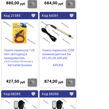
880,00
684,00
Купить
руб
руб
Код
21585
Код
64381
Добавить
в
в
избранное
избранное
Лампа переноска 12В
Лампа переноска 220В
mini светодиод в
люминесцентная 5м
прикуриватель
AFL-WL-06 AIRLINE
АВТОЭЛЕКТРОНИКА
Автоэлектроника
AIRLINE
427,50
874,00
Купить
руб
руб
Код
68285
Код
68286
Добавить
в
в
избранное
избранное