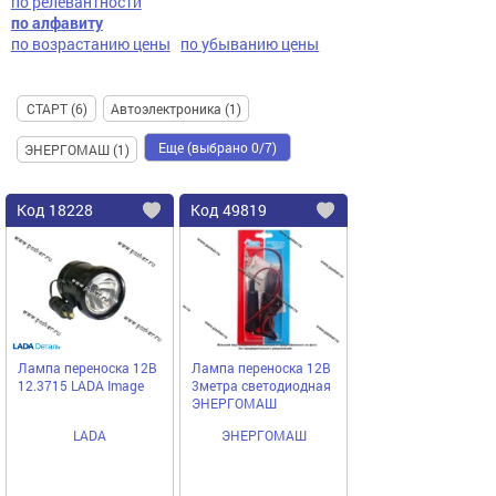
по релевантности
по алфавиту
по возрастанию цены
по убыванию цены
СТАРТ (6)
Автоэлектроника (1)
Еще (выбрано 0/7)
ЭНЕРГОМАШ (1)
Код
18228
Код
49819
Добавить
в
в
избранное
избранное
Лампа переноска 12В
Лампа переноска 12В
12.3715 LADA Image
3метра светодиодная
ЭНЕРГОМАШ
LADA
ЭНЕРГОМАШ