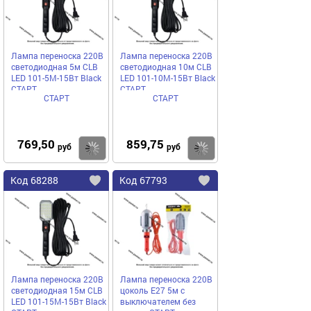
Лампа переноска 220В
Лампа переноска 220В
светодиодная 5м CLB
светодиодная 10м CLB
LED 101-5M-15Вт Black
LED 101-10M-15Вт Black
СТАРТ
СТАРТ
СТАРТ
СТАРТ
769,50
859,75
Купить
руб
руб
Код
68288
Код
67793
Добавить
в
в
избранное
избранное
Лампа переноска 220В
Лампа переноска 220В
светодиодная 15м CLB
цоколь Е27 5м с
LED 101-15M-15Вт Black
выключателем без