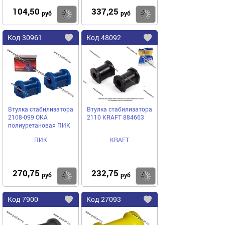
104,50
337,25
Купить
руб
руб
Код
30961
Код
48092
Добавить
в
в
избранное
избранное
Втулка стабилизатора
Втулка стабилизатора
2108-099 ОКА
2110 KRAFT 884663
полиуретановая ПИК
ПИК
KRAFT
270,75
232,75
Купить
руб
руб
Код
7900
Код
27093
Добавить
в
в