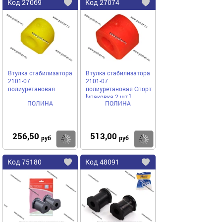
Код
27069
Код
27074
Добавить
в
в
избранное
избранное
Втулка стабилизатора
Втулка стабилизатора
2101-07
2101-07
полиуретановая
полиуретановая Спорт
[упаковка 2 шт.]
ПОЛИНА
ПОЛИНА
256,50
513,00
Купить
руб
руб
Код
75180
Код
48091
Добавить
в
в
избранное
избранное