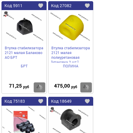
Код
5911
Код
27082
Добавить
в
в
избранное
избранное
Втулка стабилизатора
Втулка стабилизатора
2121 малая Балаково
2121 малая
АО БРТ
полиуретановая
[упаковка 2 шт.]
БРТ
ПОЛИНА
71,25
475,00
Купить
руб
руб
Код
75183
Код
18649
Добавить
в
в
избранное
избранное