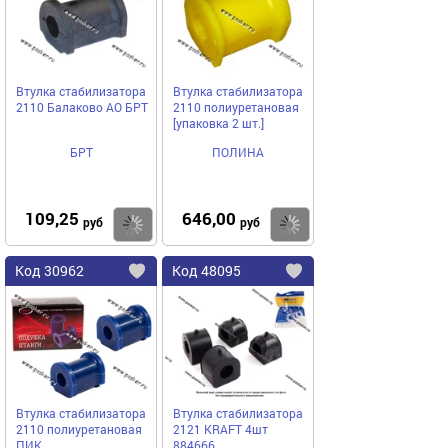
избранное
избранное
Втулка стабилизатора
Втулка стабилизатора
2110 Балаково АО БРТ
2110 полиуретановая
[упаковка 2 шт.]
БРТ
ПОЛИНА
109,25
646,00
Купить
руб
руб
Код
30962
Код
48095
Добавить
в
в
избранное
избранное
Втулка стабилизатора
Втулка стабилизатора
2110 полиуретановая
2121 KRAFT 4шт
ПИК
884666