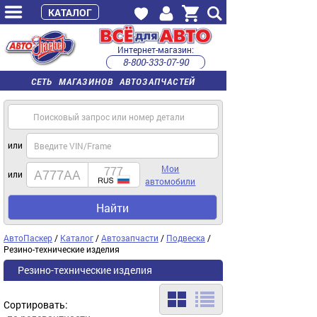
КАТАЛОГ
Интернет-магазин:
8-800-333-07-90
часы работы с 9:00 до 22:00 (пн-пт)
СЕТЬ МАГАЗИНОВ АВТОЗАПЧАСТЕЙ
или
Мои
или
автомобили
Найти
АвтоПаскер
/
Каталог
/
Автозапчасти
/
Подвеска
/
Резино-технические изделия
Резино-технические изделия
Сортировать: