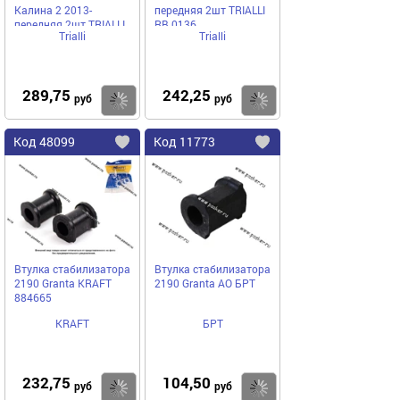
Калина 2 2013-
передняя 2шт TRIALLI
передняя 2шт TRIALLI
RB 0136
Trialli
Trialli
RB 0139
289,75
242,25
Купить
руб
руб
Код
48099
Код
11773
Добавить
в
в
избранное
избранное
Втулка стабилизатора
Втулка стабилизатора
2190 Granta KRAFT
2190 Granta АО БРТ
884665
KRAFT
БРТ
232,75
104,50
Купить
руб
руб