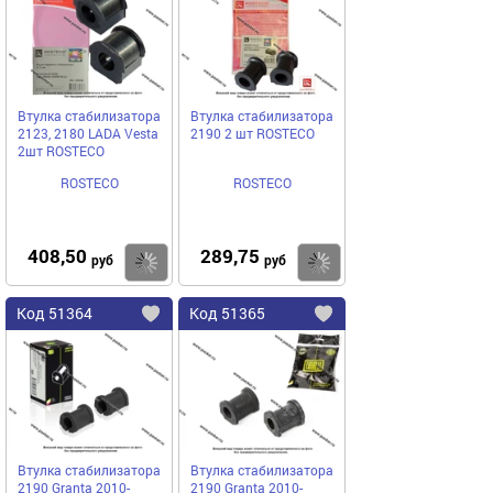
избранное
избранное
Втулка стабилизатора
Втулка стабилизатора
2123, 2180 LADA Vesta
2190 2 шт ROSTECO
2шт ROSTECO
ROSTECO
ROSTECO
408,50
289,75
Купить
руб
руб
Код
51364
Код
51365
Добавить
в
в
избранное
избранное
Втулка стабилизатора
Втулка стабилизатора
2190 Granta 2010-
2190 Granta 2010-