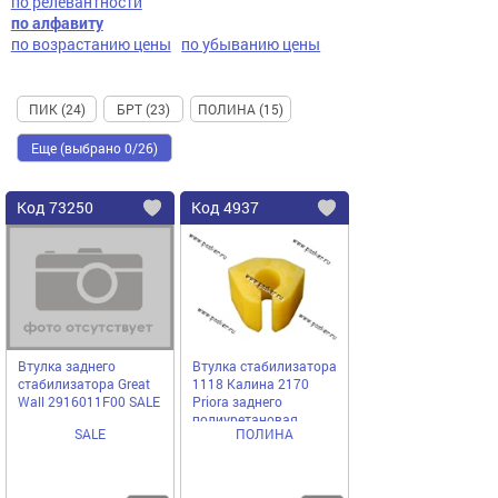
по релевантности
по алфавиту
по возрастанию цены
по убыванию цены
ПИК (24)
БРТ (23)
ПОЛИНА (15)
Еще (выбрано 0/26)
Код
73250
Код
4937
Добавить
в
в
избранное
избранное
Втулка заднего
Втулка стабилизатора
стабилизатора Great
1118 Калина 2170
Wall 2916011F00 SALE
Priora заднего
полиуретановая
SALE
ПОЛИНА
[упаковка 2 шт.]