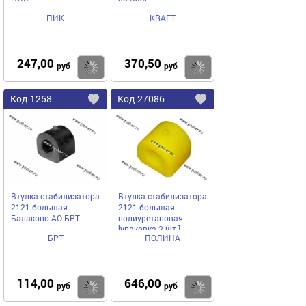
ПИК
KRAFT
247,00
370,50
Купить
руб
руб
Код
1258
Код
27086
Добавить
в
в
избранное
избранное
Втулка стабилизатора
Втулка стабилизатора
2121 большая
2121 большая
Балаково АО БРТ
полиуретановая
[упаковка 2 шт.]
БРТ
ПОЛИНА
114,00
646,00
Купить
руб
руб