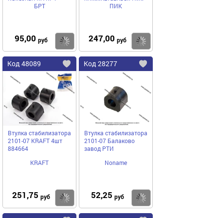
БРТ
ПИК
95,00
247,00
Купить
руб
руб
Код
48089
Код
28277
Добавить
в
в
избранное
избранное
Втулка стабилизатора
Втулка стабилизатора
2101-07 KRAFT 4шт
2101-07 Балаково
884664
завод РТИ
KRAFT
Noname
251,75
52,25
Купить
руб
руб