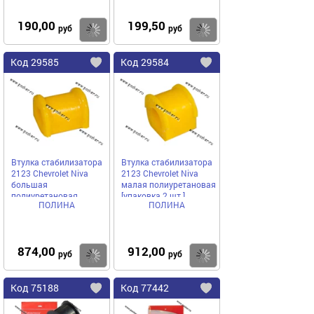
190,00
199,50
Купить
руб
руб
Код
29585
Код
29584
Добавить
в
в
избранное
избранное
Втулка стабилизатора
Втулка стабилизатора
2123 Chevrolet Niva
2123 Chevrolet Niva
большая
малая полиуретановая
полиуретановая
[упаковка 2 шт.]
ПОЛИНА
ПОЛИНА
[упаковка 2 шт.]
874,00
912,00
Купить
руб
руб
Код
75188
Код
77442
Добавить
в
в