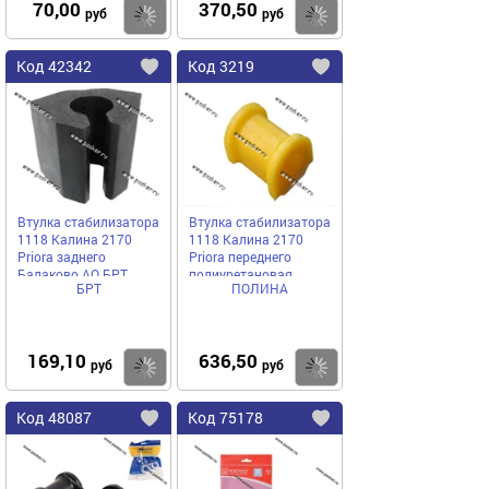
70,00
370,50
Купить
руб
руб
Код
42342
Код
3219
Добавить
в
в
избранное
избранное
Втулка стабилизатора
Втулка стабилизатора
1118 Калина 2170
1118 Калина 2170
Priora заднего
Priora переднего
Балаково АО БРТ
полиуретановая
БРТ
ПОЛИНА
[упаковка 2 шт.]
[упаковка 2 шт.]
169,10
636,50
Купить
руб
руб
Код
48087
Код
75178
Добавить
в
в
избранное
избранное