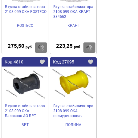
Втулка стабилизатора
Втулка стабилизатора
2108-099 ОКА ROSTECO
2108-099 ОКА KRAFT
884662
ROSTECO
KRAFT
275,50
223,25
Купить
руб
руб
Код
4810
Код
27095
Добавить
в
в
избранное
избранное
Втулка стабилизатора
Втулка стабилизатора
2108-099 ОКА
2108-099 ОКА
Балаково АО БРТ
полиуретановая
БРТ
ПОЛИНА