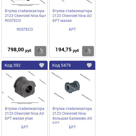
Втулка стабилизатора
Втулка стабилизатора
2123 Chevrolet Niva 6шт
2123 Chevrolet Niva АО
ROSTECO
БРТ малая
ROSTECO
БРТ
798,00
194,75
Купить
руб
руб
Код
392
Код
5479
Добавить
в
в
избранное
избранное
Втулка стабилизатора
Втулка стабилизатора
2123 Chevrolet Niva АО
2123 Chevrolet Niva
БРТ малая упак
большая Балаково АО
БРТ
БРТ
БРТ