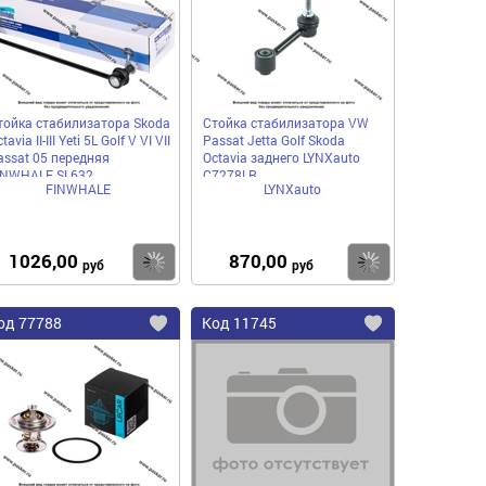
нное
избранное
избранное
тойка стабилизатора Skoda
Стойка стабилизатора VW
tavia II-III Yeti 5L Golf V VI VII
Passat Jetta Golf Skoda
assat 05 передняя
Octavia заднего LYNXauto
INWHALE SL632
C7278LR
FINWHALE
LYNXauto
1026,00
870,00
пить
Купить
Купить
руб
руб
од
77788
Код
11745
бавить
Добавить
Добавить
в
в
нное
избранное
избранное