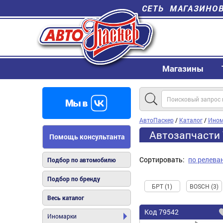
СЕТЬ МАГАЗИНО
Магазины
АвтоПаскер
/
Каталог
/
Ином
Автозапчасти 
Помощь консультанта
Сортировать:
по релева
Подбор по автомобилю
Подбор по бренду
БРТ (1)
BOSCH (3)
Весь каталог
Код
79542
Иномарки