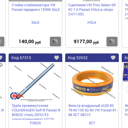
Стойка стабилизатора VW
Сцепление VW Polo Sedan 6R
Т
Passat переднего 15996 SALE
6C 1.6 Passat HOLA в сборе
T
CH11-002
(
L
SALE
HOLA
140,00
9177,00
Купить
Купить
Ку
руб
руб
Код
67315
Код
52632
К
Добавить
Добавить
До
в
в
в
избранное
избранное
избра
Труба промежуточная
Фильтр воздушный AUDI 80
Ф
III
VOLKSWAGEN Golf III Passat III
78-90 100 82-90 VW Passat 81-
9
ФОБОС сталь DX52/53
88 SCT SB210
P
алюмокремниевая AS120
FOBOS
SCT
29496