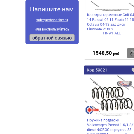
Напишите нам
Колодки тормозные Golf 04
14 Passat 05-11 Fabia 11-15
sale@avtopasker.ru
Octavia 04-13 зад диск
Finwhale V1062
или воспользуйтесь
FINWHALE
обратной связью
1548,50
руб
Код
59821
Пружина подвески
Volkswagen Passat 1.6/1.8/
diesel ФОБОС передняя 88-