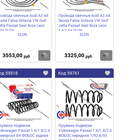
ровода свечные Audi A3 A4
Провода свечные Audi A3 A4
koda Fabia Octavia VW Golf
Skoda Fabia Octavia VW Golf
tta Passat Seat Ibiza Leon
Jetta Passat Seat Ibiza Leon
.2л SLON
1.6-2.0л SLON
SLON
SLON
3553,00
3325,00
пить
Купить
Купить
руб
руб
од
59518
Код
59761
бавить
Добавить
Добавить
в
в
нное
избранное
избранное
ружина подвески
Пружина подвески
olkswagen Passat 1.6/1.8/2.0
Volkswagen Passat 1.6/1.8/2.0
ниверсал B4 ФОБОС задняя
ФОБОС передняя 7/92-8/93