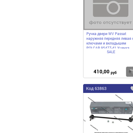
Ручка двери WV Passat
наружняя передняя левая 
ключами и вкладышем
POLCAR 9547Z-41 Уценка
SALE
410,00
руб
Код
63863