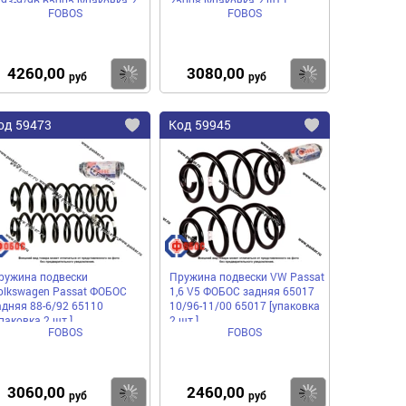
/93-9/96 65005 [упаковка 2
25008 [упаковка 2 шт.]
FOBOS
FOBOS
.]
4260,00
3080,00
пить
Купить
Купить
руб
руб
од
59473
Код
59945
бавить
Добавить
Добавить
в
в
нное
избранное
избранное
ружина подвески
Пружина подвески VW Passat
olkswagen Passat ФОБОС
1,6 V5 ФОБОС задняя 65017
адняя 88-6/92 65110
10/96-11/00 65017 [упаковка
паковка 2 шт.]
2 шт.]
FOBOS
FOBOS
3060,00
2460,00
пить
Купить
Купить
руб
руб