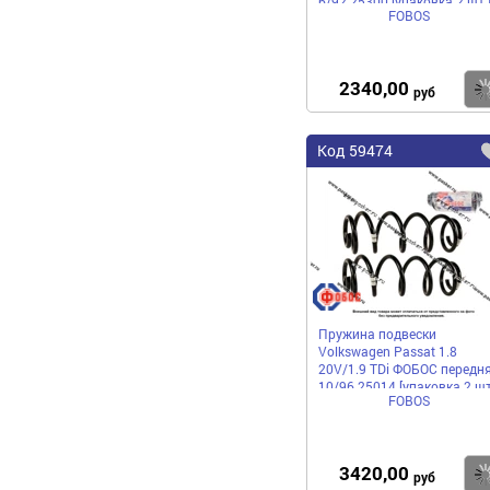
6/92 25300 [упаковка 2 шт.
FOBOS
2340,00
руб
Код
59474
Пружина подвески
Volkswagen Passat 1.8
20V/1.9 TDi ФОБОС передн
10/96 25014 [упаковка 2 шт
FOBOS
3420,00
руб