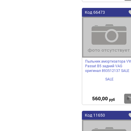
Код
66473
Пыльник амортизатора V
Passat B5 задний VAG
оригинал 893512137 SALE
SALE
560,00
руб
Код
11650