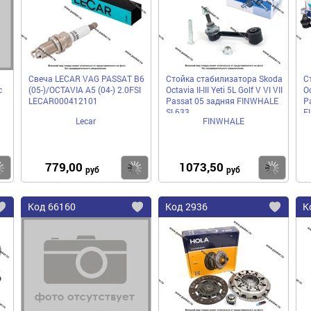
избранное
избранное
избра
Свеча LECAR VAG PASSAT B6
Стойка стабилизатора Skoda
С
с
(05-)/OCTAVIA A5 (04-) 2.0FSI
Octavia II-III Yeti 5L Golf V VI VII
Oc
LECAR000412101
Passat 05 задняя FINWHALE
P
SL633
F
Lecar
FINWHALE
779,00
1073,50
Купить
Купить
Ку
руб
руб
Код
66160
Код
2936
К
Добавить
Добавить
До
в
в
в
избранное
избранное
избра