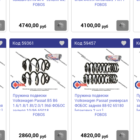
]
универсал ФОБОС задняя 88-
9/96 65004 [упаковка 2 шт.]
9
FOBOS
FOBOS
6/92 65200 [упаковка 2 шт.]
шт
4740,00
4100,00
Купить
Купить
Ку
руб
руб
Код
59361
Код
59457
К
Добавить
Добавить
До
в
в
в
избранное
избранное
избра
Пружина подвески
Пружина подвески
П
Volkswagen Passat B5 В6
Volkswagen Passat универсал
V
яя
1.6/1.8/1.8t/2.0/1.9tdi ФОБОС
ФОБОС задняя 88-92 65180
з
.]
задняя 10/96 65018
[упаковка 2 шт.]
[у
FOBOS
FOBOS
[упаковка 2 шт.]
2860,00
4820,00
Купить
Купить
Ку
руб
руб