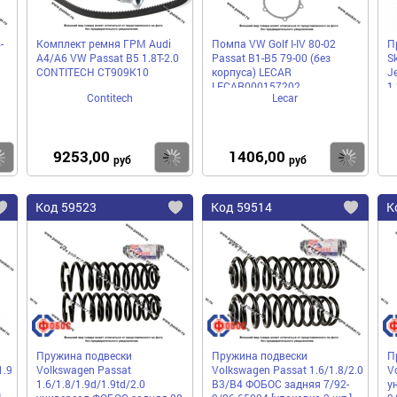
-
Комплект ремня ГРМ Audi
Помпа VW Golf I-IV 80-02
П
A4/A6 VW Passat B5 1.8T-2.0
Passat B1-B5 79-00 (без
S
CONTITECH CT909K10
корпуса) LECAR
Je
LECAR000157202
1
Contitech
Lecar
9253,00
1406,00
Купить
Купить
Ку
руб
руб
Код
59523
Код
59514
К
Добавить
Добавить
До
в
в
в
избранное
избранное
избра
Пружина подвески
Пружина подвески
П
1.9
Volkswagen Passat
Volkswagen Passat 1.6/1.8/2.0
V
1.6/1.8/1.9d/1.9td/2.0
B3/B4 ФОБОС задняя 7/92-
у