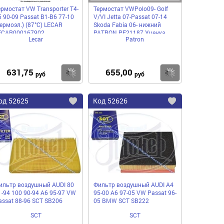
ермостат VW Transporter T4-
Термостат VWPolo09- Golf
5 90-09 Passat B1-B6 77-10
V/VI Jetta 07-Passat 07-14
термоэл.) (87°С) LECAR
Skoda Fabia 06- нижний
ECAR000167902
PATRON PE21187 Уценка
Lecar
Patron
631,75
655,00
пить
Купить
Купить
руб
руб
од
52625
Код
52626
бавить
Добавить
Добавить
в
в
нное
избранное
избранное
ильтр воздушный AUDI 80
Фильтр воздушный AUDI A4
1-94 100 90-94 A6 95-97 VW
95-00 A6 97-05 VW Passat 96-
assat 88-96 SCT SB206
05 BMW SCT SB222
SCT
SCT