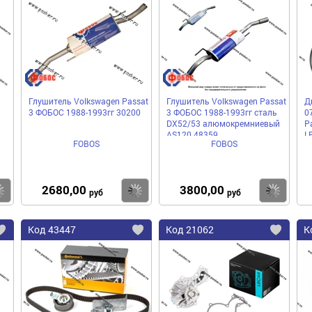
в
в
в
избранное
избранное
избра
Глушитель Volkswagen Passat
Глушитель Volkswagen Passat
Д
3 ФОБОС 1988-1993гг 30200
3 ФОБОС 1988-1993гг сталь
07
DX52/53 алюмокремниевый
P
AS120 48359
L
FOBOS
FOBOS
шт
2680,00
3800,00
Купить
Купить
Ку
руб
руб
Код
43447
Код
21062
К
Добавить
Добавить
До
в
в
в
избранное
избранное
избра