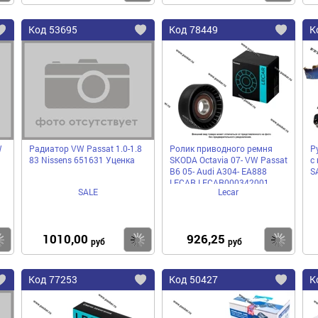
Код
53695
Код
78449
К
Добавить
Добавить
До
в
в
в
избранное
избранное
избра
W
Радиатор VW Passat 1.0-1.8
Ролик приводного ремня
Р
83 Nissens 651631 Уценка
SKODA Octavia 07- VW Passat
с
B6 05- Audi A304- EA888
S
LECAR LECAR000342001
SALE
Lecar
1010,00
926,25
Купить
Купить
Ку
руб
руб
Код
77253
Код
50427
К
Добавить
Добавить
До
в
в
в