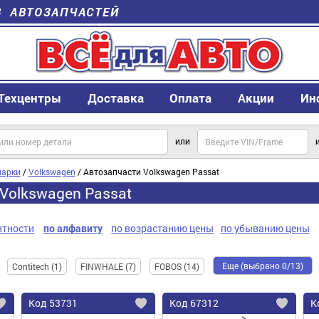
В АВТОЗАПЧАСТЕЙ
Техцентры
Доставка
Оплата
Акции
Ин
или
арки
/
Volkswagen
/ Автозапчасти Volkswagen Passat
Volkswagen Passat
нтности
по алфавиту
по возрастанию цены
по убыванию цены
Еще (выбрано 0/13)
Contitech (1)
FINWHALE (7)
FOBOS (14)
Код
53731
Код
67312
К
Добавить
Добавить
До