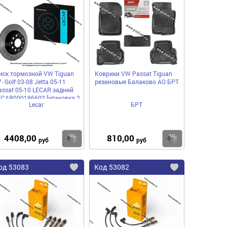
в
в
нное
избранное
избранное
иск тормозной VW Tiguan
Коврики VW Passat Tiguan
- Golf 03-08 Jetta 05-11
резиновые Балаково АО БРТ
assat 05-10 LECAR задний
ECAR000196602 [упаковка 2
Lecar
БРТ
.]
4408,00
810,00
пить
Купить
Купить
руб
руб
од
53083
Код
53082
бавить
Добавить
Добавить
в
в
нное
избранное
избранное