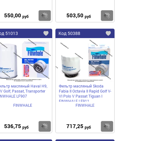
550,00
503,50
пить
Купить
Купить
руб
руб
од
51013
Код
50388
бавить
Добавить
Добавить
в
в
нное
избранное
избранное
ильтр масляный Haval H9,
Фильтр масляный Skoda
 Golf, Passat, Transporter
Fabia II Octavia II Rapid Golf V-
INWHALE LF907
VI Polo V Passat Tiguan I
FINWHALE LF911
FINWHALE
FINWHALE
536,75
717,25
пить
Купить
Купить
руб
руб