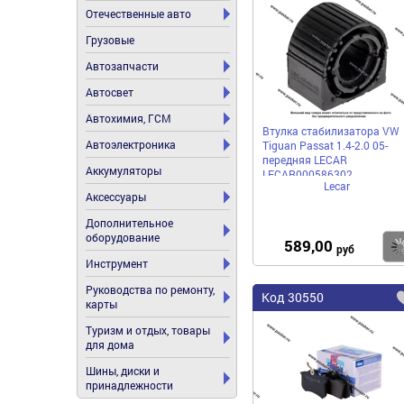
Отечественные авто
Грузовые
Автозапчасти
Автосвет
Автохимия, ГСМ
Втулка стабилизатора VW
Автоэлектроника
Tiguan Passat 1.4-2.0 05-
передняя LECAR
Аккумуляторы
LECAR000586302
Lecar
Аксессуары
Дополнительное
оборудование
589,00
руб
Инструмент
Руководства по ремонту,
Код
30550
карты
Туризм и отдых, товары
для дома
Шины, диски и
принадлежности