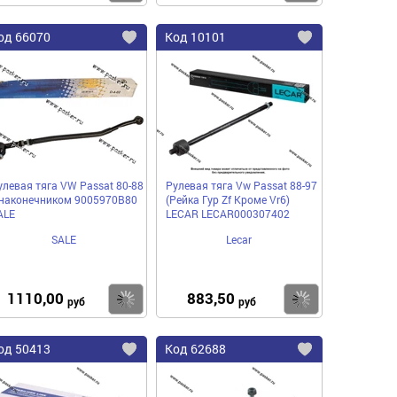
од
66070
Код
10101
бавить
Добавить
Добавить
в
в
нное
избранное
избранное
улевая тяга VW Passat 80-88
Рулевая тяга Vw Passat 88-97
 наконечником 9005970B80
(Рейка Гур Zf Кроме Vr6)
ALE
LECAR LECAR000307402
SALE
Lecar
1110,00
883,50
пить
Купить
Купить
руб
руб
од
50413
Код
62688
бавить
Добавить
Добавить
в
в