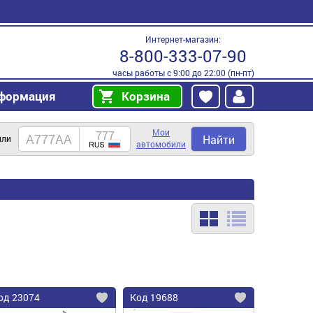
Интернет-магазин:
8-800-333-07-90
часы работы с 9:00 до 22:00 (пн-пт)
формация
Корзина
Мои
Найти
или
автомобили
од
23074
Код
19688
бавить
Добавить
Добавить