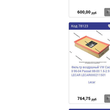
600,00
руб
Код
78123
Фильтр воздушный VW Ca
II 96-04 Passat 88-00 1.6-2.9
LECAR LECAR000211501
Lecar
764,75
руб