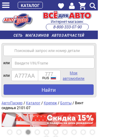
КАТАЛОГ
Интернет-магазин:
8-800-333-07-90
часы работы с 9:00 до 22:00 (пн-пт)
СЕТЬ МАГАЗИНОВ АВТОЗАПЧАСТЕЙ
или
Мои
или
автомобили
Найти
АвтоПаскер
/
Каталог
/
Крепеж
/
Болты
/ Винт
сиденья 2101-07