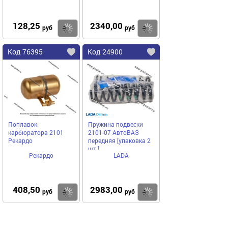
128,25
2340,00
Купить
Купить
руб
руб
Код 76395
Код 24900
Поплавок
Пружина подвески
карбюратора 2101
2101-07 АвтоВАЗ
Рекардо
передняя [упаковка 2
шт.]
Рекардо
LADA
408,50
2983,00
Купить
Купить
руб
руб