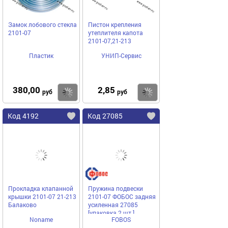
Замок лобового стекла
Пистон крепления
2101-07
утеплителя капота
2101-07,21-213
Пластик
УНИП-Сервис
380,00
2,85
Купить
Купить
руб
руб
Код 4192
Код 27085
Прокладка клапанной
Пружина подвески
крышки 2101-07 21-213
2101-07 ФОБОС задняя
Балаково
усиленная 27085
[упаковка 2 шт.]
Noname
FOBOS