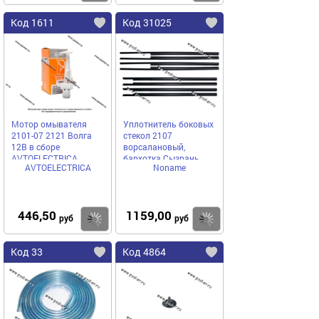
Код 1611
Код 31025
Мотор омывателя
Уплотнитель боковых
2101-07 2121 Волга
стекол 2107
12В в сборе
ворсалановый,
AVTOELECTRICA
бархотка Сызрань
AVTOELECTRICA
Noname
446,50
1159,00
Купить
Купить
руб
руб
Код 33
Код 4864