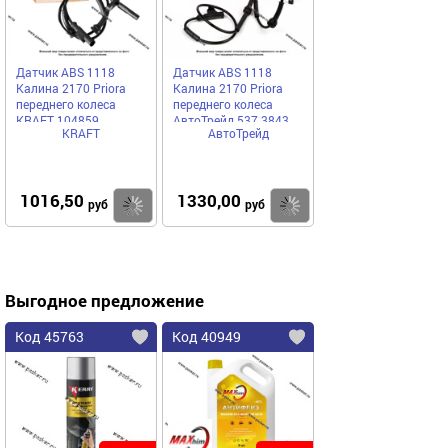
Датчик ABS 1118
Датчик ABS 1118
Калина 2170 Priora
Калина 2170 Priora
переднего колеса
переднего колеса
KRAFT 104859
АвтоТрейд 537.3843
KRAFT
АвтоТрейд
1016,50
1330,00
Купить
Купить
руб
руб
Выгодное предложение
Код 45763
Код 40949