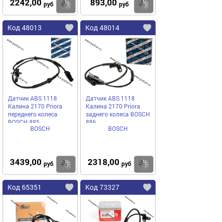
2242,00
893,00
Купить
Купить
руб
руб
Код 48013
Код 48014
Датчик ABS 1118
Датчик ABS 1118
Калина 2170 Priora
Калина 2170 Priora
переднего колеса
заднего колеса BOSCH
BOSCH 885
886
BOSCH
BOSCH
3439,00
2318,00
Купить
Купить
руб
руб
Код 65351
Код 73327