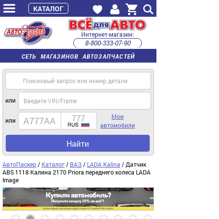
КАТАЛОГ
Интернет-магазин:
8-800-333-07-90
часы работы с 9:00 до 22:00 (пн-пт)
СЕТЬ МАГАЗИНОВ АВТОЗАПЧАСТЕЙ
или
Мои
или
автомобили
Найти
АвтоПаскер
/
Каталог
/
ВАЗ
/
LADA Kalina
/ Датчик
ABS 1118 Калина 2170 Priora переднего колеса LADA
Image