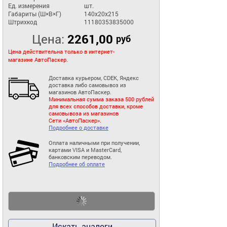
Ед. измерения
шт.
Габариты (Ш×В×Г)
140x20x215
Штрихкод
11180353835000
Цена:
2261,00
руб
Цена действительна только в интернет-
магазине АвтоПаскер.
Доставка курьером, CDEK, Яндекс
доставка либо самовывоз из
магазинов АвтоПаскер.
Минимальная сумма заказа 500 рублей
для всех способов доставки, кроме
самовывоза из магазинов
Сети «АвтоПаскер».
Подробнее о доставке
Оплата наличными при получении,
картами VISA и MasterCard,
банковским переводом.
Подробнее об оплате
Искать аналоги