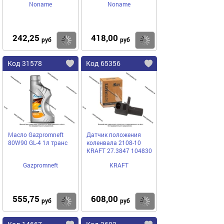
Noname
Noname
242,25
418,00
Купить
Купить
руб
руб
Код 31578
Код 65356
Масло Gazpromneft
Датчик положения
80W90 GL-4 1л транс
коленвала 2108-10
KRAFT 27.3847 104830
Gazpromneft
KRAFT
555,75
608,00
Купить
Купить
руб
руб