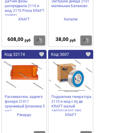
Датчик фазы
Заглушка днища 2101
распредвала 2110 и
маленькая Балаково
мод, 2170 Priora KRAFT
104841
KRAFT
Noname
608,00
38,00
Купить
Купить
руб
руб
Код 32174
Код 3607
Рассеиватель заднего
Подшипник генератора
фонаря 21011
2110 и мод с Inj дв
оранжевый [упаковка 5
KRAFT малый
шт.]
180202/6202 2RS
Рекардо
KRAFT
100528