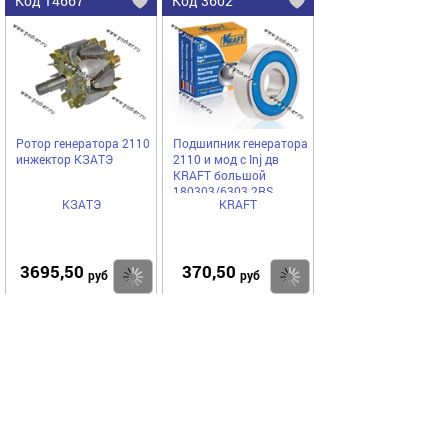
Код 14667
Код 3602
Ротор генератора 2110
Подшипник генератора
инжектор КЗАТЭ
2110 и мод с Inj дв
KRAFT большой
180303/6303 2RS
КЗАТЭ
KRAFT
100525
3695,50
370,50
Купить
Купить
руб
руб
Выгодное предложение
Код 9710
Код 75508