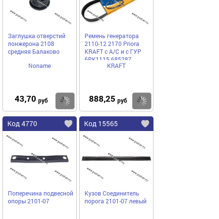
Заглушка отверстий
Ремень генератора
лонжерона 2108
2110-12 2170 Priora
средняя Балаково
KRAFT с А/С и с ГУР
6PK1115 685287
Noname
KRAFT
43,70
888,25
Купить
Купить
руб
руб
Код 4770
Код 15565
Поперечина подвесной
Кузов Соединитель
опоры 2101-07
порога 2101-07 левый