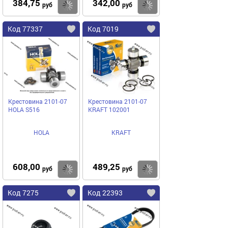
384,75
342,00
Купить
Купить
руб
руб
Код 77337
Код 7019
Крестовина 2101-07
Крестовина 2101-07
HOLA S516
KRAFT 102001
HOLA
KRAFT
608,00
489,25
Купить
Купить
руб
руб
Код 7275
Код 22393