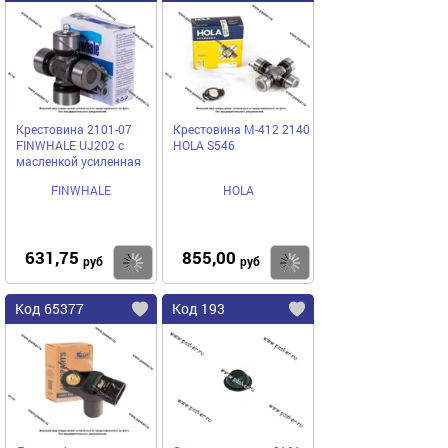
Крестовина 2101-07
Крестовина М-412 2140
FINWHALE UJ202 с
HOLA S546
масленкой усиленная
FINWHALE
HOLA
631,75
855,00
Купить
Купить
руб
руб
Код 65377
Код 193