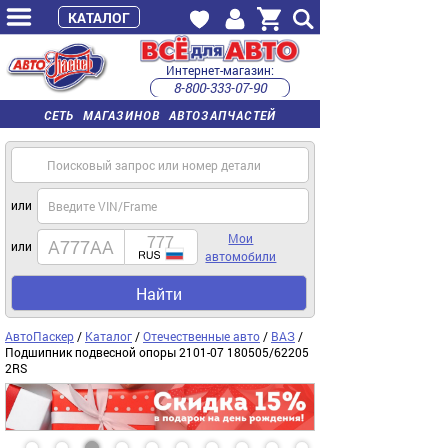
КАТАЛОГ
Интернет-магазин:
8-800-333-07-90
часы работы с 9:00 до 22:00 (пн-пт)
СЕТЬ МАГАЗИНОВ АВТОЗАПЧАСТЕЙ
или
Мои
или
автомобили
Найти
АвтоПаскер
/
Каталог
/
Отечественные авто
/
ВАЗ
/
Подшипник подвесной опоры 2101-07 180505/62205
2RS