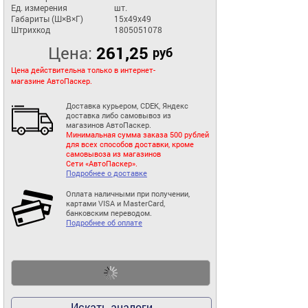
Ед. измерения
шт.
Габариты (Ш×В×Г)
15x49x49
Штрихкод
1805051078
Цена:
261,25
руб
Цена действительна только в интернет-
магазине АвтоПаскер.
Доставка курьером, CDEK, Яндекс
доставка либо самовывоз из
магазинов АвтоПаскер.
Минимальная сумма заказа 500 рублей
для всех способов доставки, кроме
самовывоза из магазинов
Сети «АвтоПаскер».
Подробнее о доставке
Оплата наличными при получении,
картами VISA и MasterCard,
банковским переводом.
Подробнее об оплате
Искать аналоги