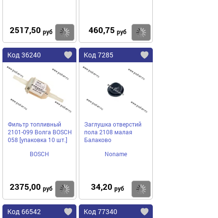
2517,50
460,75
Купить
Купить
руб
руб
Код 36240
Код 7285
Фильтр топливный
Заглушка отверстий
2101-099 Волга BOSCH
пола 2108 малая
058 [упаковка 10 шт.]
Балаково
BOSCH
Noname
2375,00
34,20
Купить
Купить
руб
руб
Код 66542
Код 77340