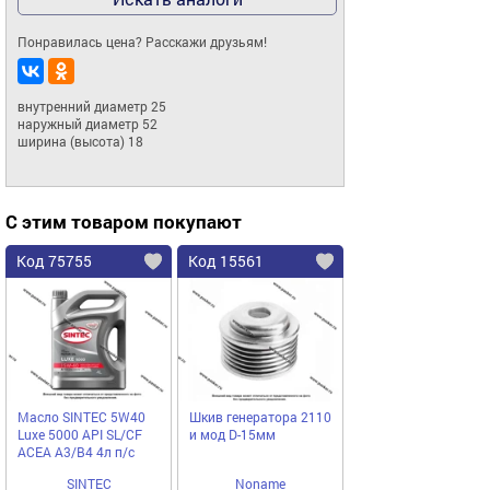
Понравилась цена? Расскажи друзьям!
внутренний диаметр 25

наружный диаметр 52

ширина (высота) 18
С этим товаром покупают
Код 75755
Код 15561
Масло SINTEC 5W40
Шкив генератора 2110
Luxe 5000 API SL/CF
и мод D-15мм
ACEA A3/B4 4л п/с
SINTEC
Noname