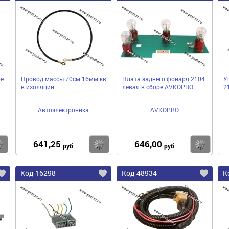
ое
Провод массы 70cм 16мм кв
Плата заднего фонаря 2104
У
в изоляции
левая в сборе AVKOPRO
2
Автоэлектроника
AVKOPRO
641,25
646,00
Купить
Купить
Ку
руб
руб
Код 16298
Код 48934
К