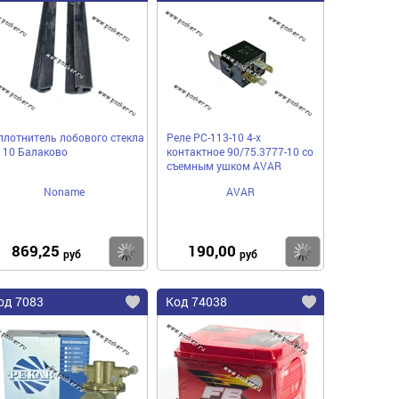
плотнитель лобового стекла
Реле РС-113-10 4-х
110 Балаково
контактное 90/75.3777-10 со
съемным ушком AVAR
Noname
AVAR
869,25
190,00
пить
Купить
Купить
руб
руб
од 7083
Код 74038