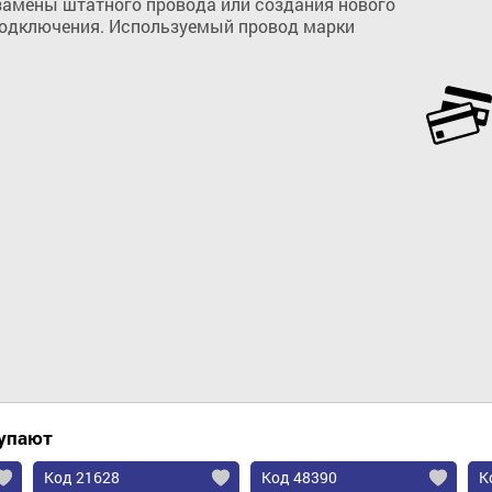
замены штатного провода или создания нового 
одключения. Используемый провод марки 
Добавить в корзину
купают
Код 21628
Код 48390
К