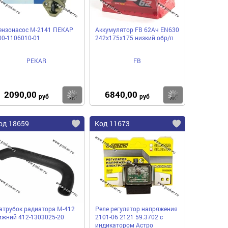
ензонасос М-2141 ПЕКАР
Аккумулятор FB 62Ач EN630
00-1106010-01
242х175х175 низкий обр/п
PEKAR
FB
2090,00
6840,00
пить
Купить
Купить
руб
руб
од 18659
Код 11673
атрубок радиатора М-412
Реле регулятор напряжения
ижний 412-1303025-20
2101-06 2121 59.3702 с
индикатором Астро