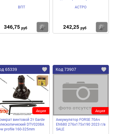
ВПТ
АСТРО
346,75
242,25
пить
Купить
Купить
руб
руб
од 65339
Код 73907
Акция
Акция
омкрат винтовой 2т Garde
Аккумулятор FORSE 70Ач
елескопический DTV0208A
EN680 276х175х190 2023 г/в
ow profile 160-325mm
SALE