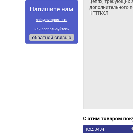
цепях, требующих 
дополнительного п
Напишите нам
КГТП-ХЛ
sale@avtopasker.ru
или воспользуйтесь
обратной связью
С этим товаром по
Код 3434