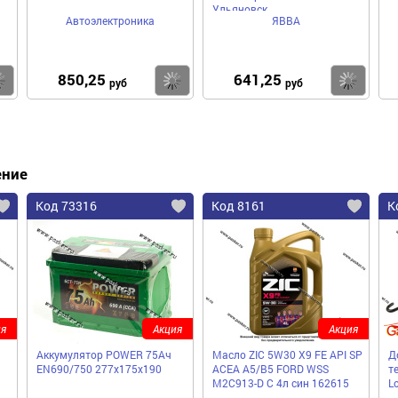
Ульяновск
Автоэлектроника
ЯВВА
850,25
641,25
Купить
Купить
Ку
руб
руб
ение
Код 73316
Код 8161
К
я
Акция
Акция
Аккумулятор POWER 75Ач
Масло ZIC 5W30 X9 FE API SP
Д
EN690/750 277х175х190
ACEA A5/B5 FORD WSS
т
M2C913-D C 4л син 162615
L