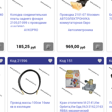
40
Колодка соединительная
Проводка 2101-07 Москвич
Б
платы заднего фонаря
АВТОЭЛЕКТРОНИКА
7
2105,07-099 с проводами
коммутаторная Евро
AVKOPRO
AVKOPRO
Автоэлектроника
185,25
969,00
Купить
Купить
Ку
руб
руб
Код 21596
Код 151
К
Провод массы 100cм 16мм
Кран отопителя М-2141,Иж-
П
кв в изоляции
Орбита,Иж-Ода,УАЗ-3162,3163
н
ЯВВА керамический