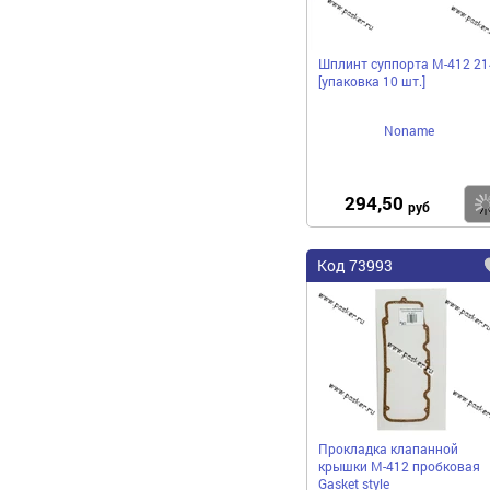
Шплинт суппорта М-412 21
[упаковка 10 шт.]
Noname
294,50
руб
Код 73993
Прокладка клапанной
крышки М-412 пробковая
Gasket style