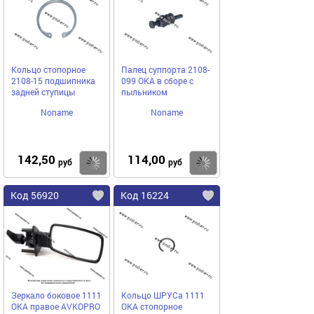
Кольцо стопорное
Палец суппорта 2108-
2108-15 подшипника
099 ОКА в сборе с
задней ступицы
пыльником
Noname
Noname
142,50
114,00
Купить
Купить
руб
руб
Код 56920
Код 16224
Зеркало боковое 1111
Кольцо ШРУСа 1111
ОКА правое AVKOPRO
ОКА стопорное