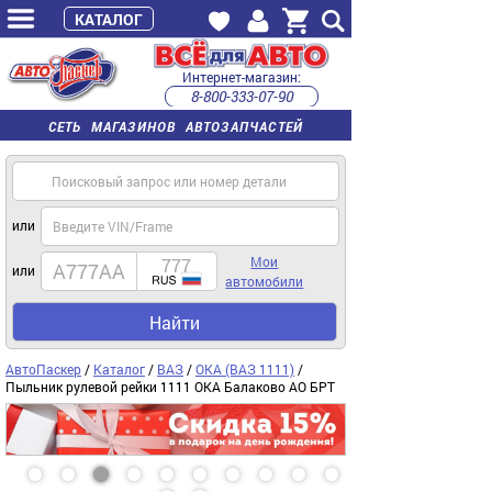
КАТАЛОГ
Интернет-магазин:
8-800-333-07-90
часы работы с 9:00 до 22:00 (пн-пт)
СЕТЬ МАГАЗИНОВ АВТОЗАПЧАСТЕЙ
или
Мои
или
автомобили
Найти
АвтоПаскер
/
Каталог
/
ВАЗ
/
ОКА (ВАЗ 1111)
/
Пыльник рулевой рейки 1111 ОКА Балаково АО БРТ