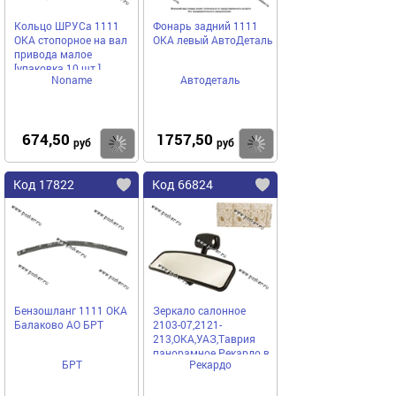
Кольцо ШРУСа 1111
Фонарь задний 1111
ОКА стопорное на вал
ОКА левый АвтоДеталь
привода малое
[упаковка 10 шт.]
Noname
Автодеталь
674,50
1757,50
Купить
Купить
руб
руб
Код 17822
Код 66824
Бензошланг 1111 ОКА
Зеркало салонное
Балаково АО БРТ
2103-07,2121-
213,ОКА,УАЗ,Таврия
панорамное Рекардо в
БРТ
Рекардо
коробке