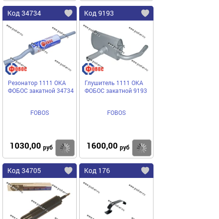
Код 34734
Код 9193
Резонатор 1111 ОКА
Глушитель 1111 ОКА
ФОБОС закатной 34734
ФОБОС закатной 9193
FOBOS
FOBOS
1030,00
1600,00
Купить
Купить
руб
руб
Код 34705
Код 176