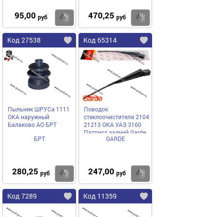
95,00
470,25
Купить
Купить
руб
руб
Код 27538
Код 65314
Пыльник ШРУСа 1111
Поводок
ОКА наружный
стеклоочистителя 2104
Балаково АО БРТ
21213 ОКА УАЗ 3160
Патриот задний Garde
БРТ
GARDE
W2104
280,25
247,00
Купить
Купить
руб
руб
Код 7289
Код 11359