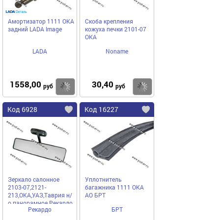
Амортизатор 1111 ОКА
Скоба крепления
задний LADA Image
кожуха печки 2101-07
ОКА
LADA
Noname
1558,00
30,40
Купить
Купить
руб
руб
Код 6928
Код 16227
Зеркало салонное
Уплотнитель
2103-07,2121-
багажника 1111 ОКА
213,ОКА,УАЗ,Таврия н/
АО БРТ
о панорамное Рекардо
Рекардо
БРТ