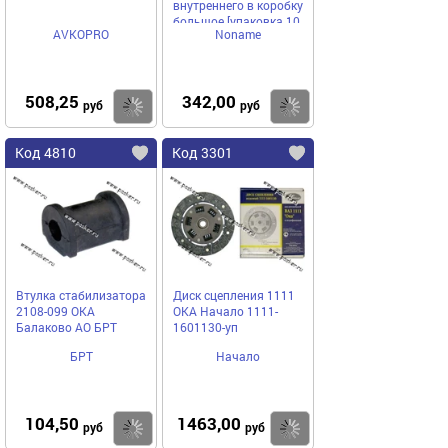
внутреннего в коробку
большое [упаковка 10
AVKOPRO
Noname
шт.]
508,25
342,00
Купить
Купить
руб
руб
Код 4810
Код 3301
Втулка стабилизатора
Диск сцепления 1111
2108-099 ОКА
ОКА Начало 1111-
Балаково АО БРТ
1601130-уп
БРТ
Начало
104,50
1463,00
Купить
Купить
руб
руб