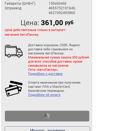
Габариты (Ш×В×Г)
150x60x60
Штрихкод
4655752101640,
4627092493860
Цена:
361,00
руб
Цена действительна только в интернет-
магазине АвтоПаскер.
Доставка курьером, CDEK, Яндекс
доставка либо самовывоз из
магазинов АвтоПаскер.
Минимальная сумма заказа 500 рублей
для всех способов доставки, кроме
самовывоза из магазинов
Сети «АвтоПаскер».
Подробнее о доставке
Оплата наличными при получении,
картами VISA и MasterCard,
банковским переводом.
Подробнее об оплате
Искать аналоги