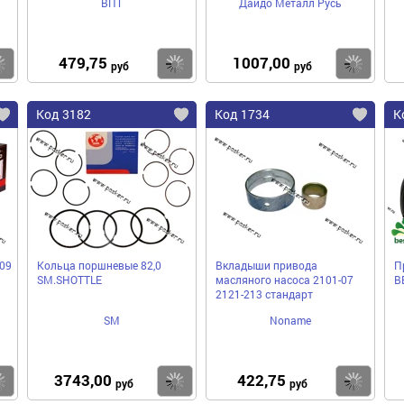
ВПТ
Дайдо Металл Русь
479,75
1007,00
Купить
Купить
Ку
руб
руб
Код 3182
Код 1734
К
09
Кольца поршневые 82,0
Вкладыши привода
П
SM.SHOTTLE
масляного насоса 2101-07
B
2121-213 стандарт
SM
Noname
3743,00
422,75
Купить
Купить
Ку
руб
руб