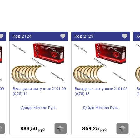
Код 2124
Код 2125
К
09
Вкладыши шатунные 2101-09
Вкладыши шатунные 2101-09
В
(0,25)-11
(0,75)-13
(1
Дайдо Металл Русь
Дайдо Металл Русь
883,50
869,25
Купить
Купить
Ку
руб
руб