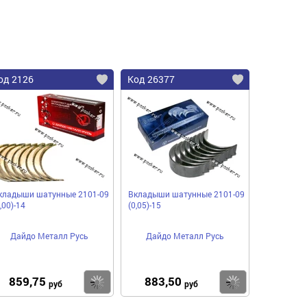
од 2126
Код 26377
кладыши шатунные 2101-09
Вкладыши шатунные 2101-09
,00)-14
(0,05)-15
Дайдо Металл Русь
Дайдо Металл Русь
859,75
883,50
пить
Купить
Купить
руб
руб