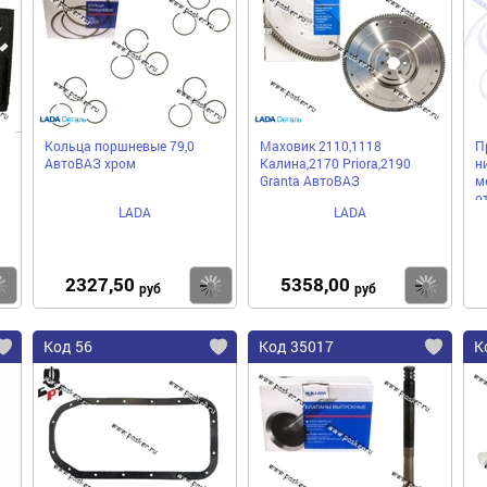
Кольца поршневые 79,0
Маховик 2110,1118
П
АвтоВАЗ хром
Калина,2170 Priora,2190
н
Granta АвтоВАЗ
м
о
LADA
LADA
2327,50
5358,00
Купить
Купить
Ку
руб
руб
Код 56
Код 35017
К