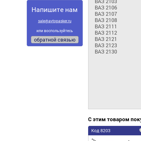
ВАЗ 2103

ВАЗ 2106

Напишите нам
ВАЗ 2107

ВАЗ 2108

sale@avtopasker.ru
ВАЗ 2111

или воспользуйтесь
ВАЗ 2112

ВАЗ 2121

обратной связью
ВАЗ 2123

ВАЗ 2130
С этим товаром по
Код 8203