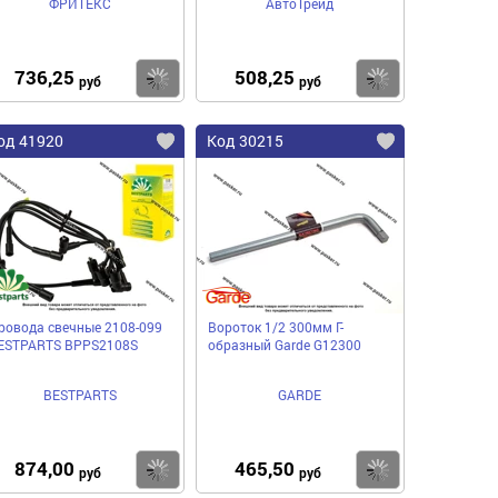
ФРИТЕКС
АвтоТрейд
736,25
508,25
пить
Купить
Купить
руб
руб
од 41920
Код 30215
ровода свечные 2108-099
Вороток 1/2 300мм Г-
ESTPARTS BPPS2108S
образный Garde G12300
BESTPARTS
GARDE
874,00
465,50
пить
Купить
Купить
руб
руб