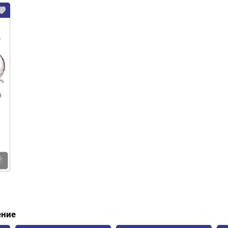
9
Купить
ение