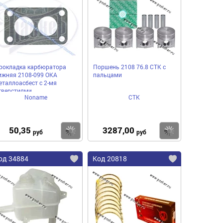
рокладка карбюратора
Поршень 2108 76.8 СТК с
ижняя 2108-099 ОКА
пальцами
еталлоасбест с 2-мя
тверстиями
Noname
СТК
50,35
3287,00
пить
Купить
Купить
руб
руб
од 34884
Код 20818