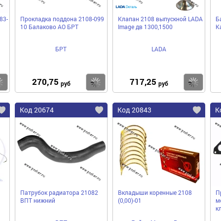
83-
Прокладка поддона 2108-099
Клапан 2108 выпускной LADA
Б
10 Балаково АО БРТ
Image дв 1300,1500
К
БРТ
LADA
270,75
717,25
Купить
Купить
Ку
руб
руб
Код 20674
Код 20843
К
Патрубок радиатора 21082
Вкладыши коренные 2108
П
ВПТ нижний
(0,00)-01
м
к