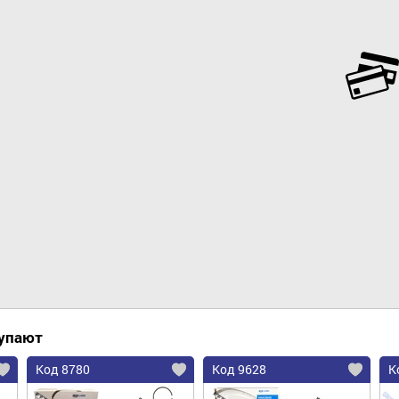
Добавить в корзину
купают
Код 8780
Код 9628
К