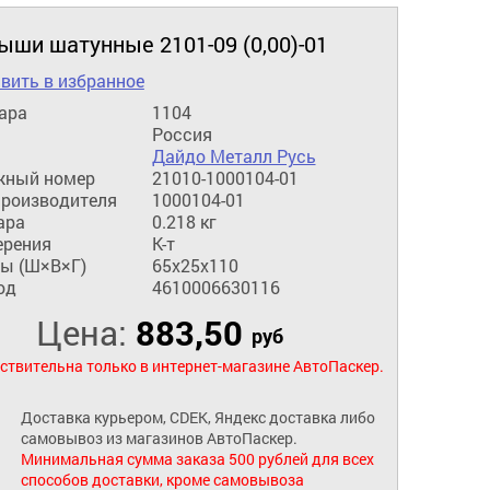
ыши шатунные 2101-09 (0,00)-01
вить в избранное
ара
1104
Россия
Дайдо Металл Русь
жный номер
21010-1000104-01
производителя
1000104-01
ара
0.218 кг
ерения
К-т
ы (Ш×В×Г)
65x25x110
од
4610006630116
Цена:
883,50
руб
ствительна только в интернет-магазине АвтоПаскер.
Доставка курьером, CDEK, Яндекс доставка либо
самовывоз из магазинов АвтоПаскер.
Минимальная сумма заказа 500 рублей для всех
способов доставки, кроме самовывоза