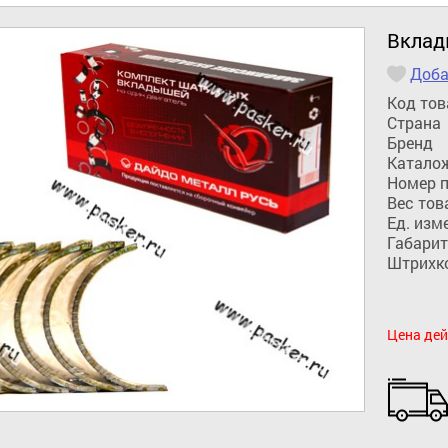
Вклад
Доба
Код тов
Страна
Бренд
Катало
Номер 
Вес тов
Ед. изм
Габарит
Штрихк
Цена дей