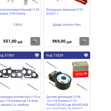
ачок расширительный 1118
Вкладыши коренные 2101
алина 2190 Granta
(0,25)-11
СЭМЗ
Дайдо Металл Русь
551,00
969,00
пить
Купить
Купить
руб
руб
од 31563
Код 73329
рокладка коллектора 2110 и
Датчик детонации 2108-
од,1118 Калина дв 1,6 8-ми
10,1118 Калина 2170
л металл 2-х слойная
Priora,ГАЗ,УАЗ дв 406,405,409
н/о АвтоТрейд 18.3855АТ