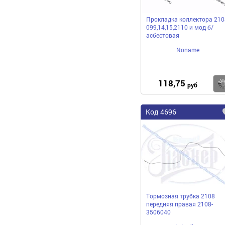
Прокладка коллектора 210
099,14,15,2110 и мод б/
асбестовая
Noname
118,75
руб
Код 4696
Тормозная трубка 2108
передняя правая 2108-
3506040