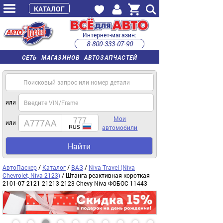
КАТАЛОГ
Интернет-магазин:
8-800-333-07-90
часы работы с 9:00 до 22:00 (пн-пт)
СЕТЬ МАГАЗИНОВ АВТОЗАПЧАСТЕЙ
или
Мои
или
автомобили
Найти
АвтоПаскер
/
Каталог
/
ВАЗ
/
Niva Travel (Niva
Chevrolet, Niva 2123)
/ Штанга реактивная короткая
2101-07 2121 21213 2123 Chevy Niva ФОБОС 11443