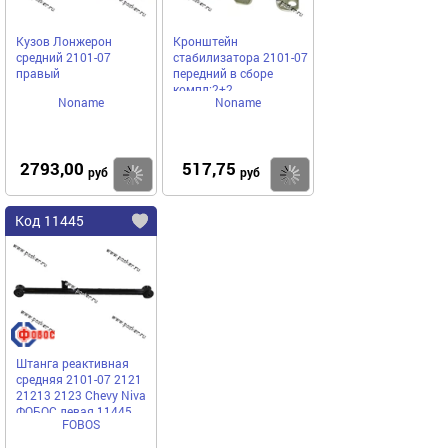
Кузов Лонжерон
Кронштейн
средний 2101-07
стабилизатора 2101-07
правый
передний в сборе
компл:2+2
Noname
Noname
2793,00
517,75
Купить
Купить
руб
руб
Код 11445
Штанга реактивная
средняя 2101-07 2121
21213 2123 Chevy Niva
ФОБОС левая 11445
FOBOS