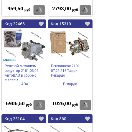
959,50
2793,00
Купить
Купить
руб
руб
Код 22466
Код 15310
Рулевой механизм
Бензонасос 2101-
редуктор 2101,03,06
07,21,213,Таврия
АвтоВАЗ в сборе с
Рекардо
маслом
LADA
Рекардо
6906,50
1026,00
Купить
Купить
руб
руб
Код 25104
Код 860