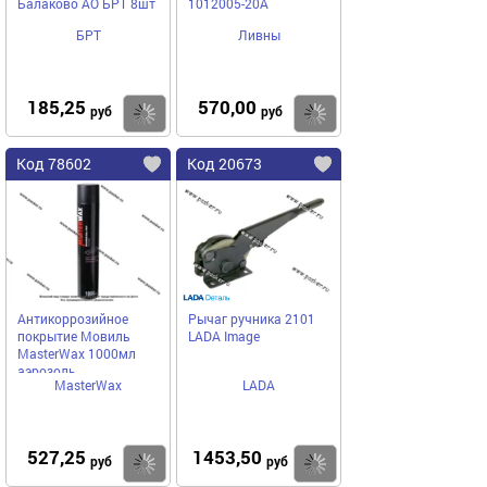
Балаково АО БРТ 8шт
1012005-20А
БРТ
Ливны
185,25
570,00
Купить
Купить
руб
руб
Код 78602
Код 20673
Антикоррозийное
Рычаг ручника 2101
покрытие Мовиль
LADA Image
MasterWax 1000мл
аэрозоль
MasterWax
LADA
527,25
1453,50
Купить
Купить
руб
руб