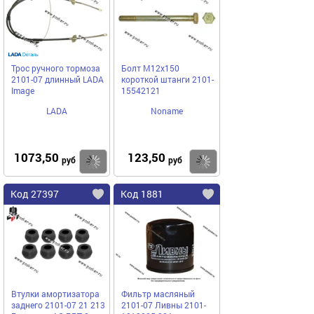
Трос ручного тормоза
Болт М12х150
2101-07 длинный LADA
короткой штанги 2101-
Image
15542121
LADA
Noname
1073,50
123,50
Купить
Купить
руб
руб
Код 27397
Код 1881
Втулки амортизатора
Фильтр масляный
заднего 2101-07 21 213
2101-07 Ливны 2101-