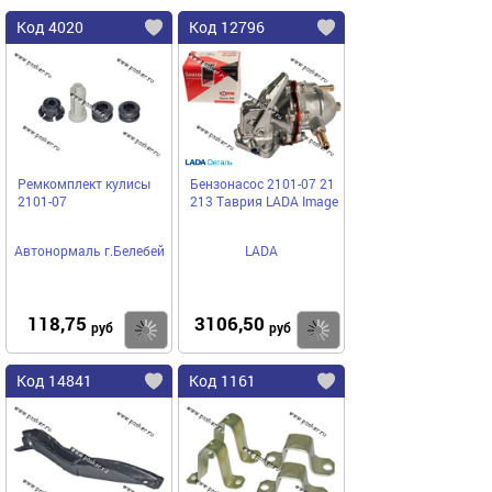
Код 4020
Код 12796
Ремкомплект кулисы
Бензонасос 2101-07 21
2101-07
213 Таврия LADA Image
Автонормаль г.Белебей
LADA
118,75
3106,50
Купить
Купить
руб
руб
Код 14841
Код 1161