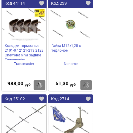
Код 44114
Код 239
Колодки тормозные
Гайка М12х1,25 с
2101-07 2121-213 2123
тефлоном
Chevrolet Niva задние
Transmaster
Transmaster
Noname
988,00
51,30
Купить
Купить
руб
руб
Код 25102
Код 2714