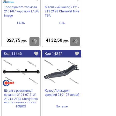
Трос ручного тормоза
Масляный насос 2121-
2101-07 короткий LADA
213 2123 Chevrolet Niva
Image
ТЗА
LADA
ТЗА
327,75
4132,50
Купить
Купить
руб
руб
Код 11446
Код 14842
Штанга реактивная
Кузов Лонжерон
средняя 2101-07 2121
средний 2101-07 левый
21213 2123 Chevy Niva
ФОБОС правая 11446
FOBOS
Noname