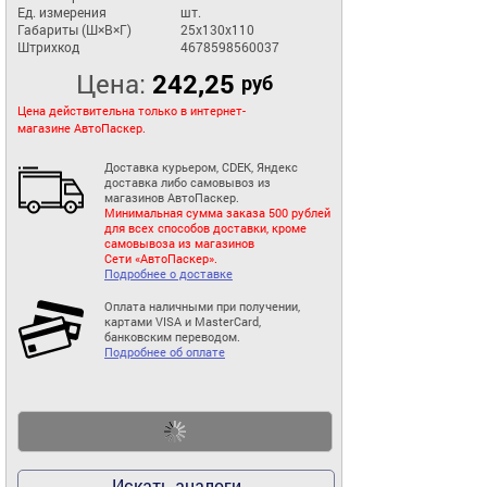
Ед. измерения
шт.
Габариты (Ш×В×Г)
25x130x110
Штрихкод
4678598560037
Цена:
242,25
руб
Цена действительна только в интернет-
магазине АвтоПаскер.
Доставка курьером, CDEK, Яндекс
доставка либо самовывоз из
магазинов АвтоПаскер.
Минимальная сумма заказа 500 рублей
для всех способов доставки, кроме
самовывоза из магазинов
Сети «АвтоПаскер».
Подробнее о доставке
Оплата наличными при получении,
картами VISA и MasterCard,
банковским переводом.
Подробнее об оплате
Искать аналоги