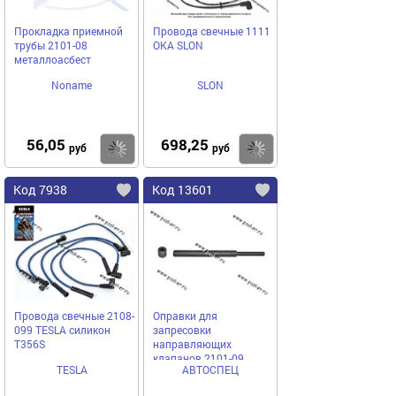
Прокладка приемной
Провода свечные 1111
трубы 2101-08
ОКА SLON
металлоасбест
Noname
SLON
56,05
698,25
Купить
Купить
руб
руб
Код 7938
Код 13601
Провода свечные 2108-
Оправки для
099 TESLA силикон
запресовки
T356S
направляющих
клапанов 2101-09
TESLA
АВТОСПЕЦ
АВТОСПЕЦ