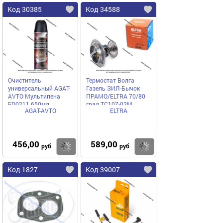
Код 30385
Код 34588
Очиститель
Термостат Волга
универсальный AGAT-
Газель ЗИЛ-Бычок
AVTO Мультипена
ПРАМО/ELTRA 70/80
FD0211 650мл
град ТС107-02М
AGAT-AVTO
ELTRA
аэрозоль
456,00
589,00
Купить
Купить
руб
руб
Код 1827
Код 39007