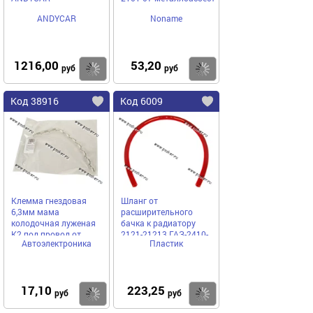
ANDYCAR
Noname
1216,00
53,20
Купить
Купить
руб
руб
Код 38916
Код 6009
Клемма гнездовая
Шланг от
6,3мм мама
расширительного
колодочная луженая
бачка к радиатору
К2 под провод от
2121-21213 ГАЗ-2410-
Автоэлектроника
Пластик
1,50мм до 2,50мм
3110 Газель
17,10
223,25
Купить
Купить
руб
руб