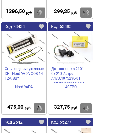
1396,50
299,25
Купить
Купить
руб
руб
Код 73434
Код 63485
Огни ходовые дневные
Датчик холла 2101-
DRL Nord YADA COB-14
07,213 Астро
12V/8Вт
А473.4075290-01
Калуга с разъемом
Nord YADA
АСТРО
475,00
327,75
Купить
Купить
руб
руб
Код 2642
Код 55277