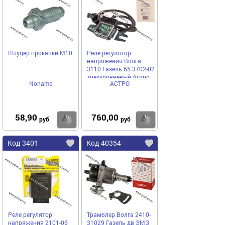
Штуцер прокачки М10
Реле регулятор
напряжения Волга
3110 Газель 65.3702-02
трехуровневый Астро
Noname
АСТРО
58,90
760,00
Купить
Купить
руб
руб
Код 3401
Код 40354
Реле регулятор
Трамблер Волга 2410-
напряжения 2101-06
31029 Газель дв ЗМЗ