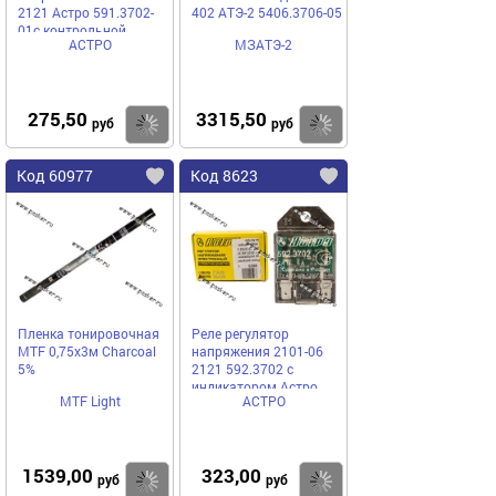
2121 Астро 591.3702-
402 АТЭ-2 5406.3706-05
01с контрольной
АСТРО
МЗАТЭ-2
лампой пластмасса
275,50
3315,50
Купить
Купить
руб
руб
Код 60977
Код 8623
Пленка тонировочная
Реле регулятор
MTF 0,75x3м Charcoal
напряжения 2101-06
5%
2121 592.3702 с
индикатором Астро
MTF Light
АСТРО
1539,00
323,00
Купить
Купить
руб
руб