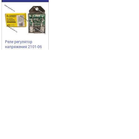
Реле регулятор
напряжения 2101-06
2121 592.3702 с
индикатором Астро
АСТРО
323,00
Купить
руб
Выгодное предложение
Код 37350
Код 24234