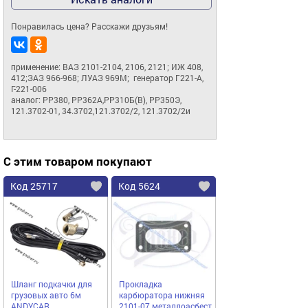
Понравилась цена? Расскажи друзьям!
применение: ВАЗ 2101-2104, 2106, 2121; ИЖ 408, 
412;ЗАЗ 966-968; ЛУАЗ 969М;  генератор Г221-А, 
Г-221-006

аналог: РР380, РР362А,РР310Б(В), РР350Э, 
121.3702-01, 34.3702,121.3702/2, 121.3702/2и
С этим товаром покупают
Код 25717
Код 5624
Шланг подкачки для
Прокладка
грузовых авто 6м
карбюратора нижняя
ANDYCAR
2101-07 металлоасбест