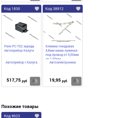
Код 1830
Код 38912
Реле РС-702 заряда
Клемма гнездовая
Автоприбор Калуга
4,8мм мама луженая
под провод от 0,50мм
до 1,00мм
Автоприбор г.Калуга
Автоэлектроника
517,75
19,95
Купить
Купить
руб
руб
Похожие товары
Код 8623