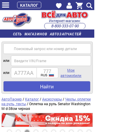
КАТАЛОГ
Интернет-магазин:
8-800-333-07-90
часы работы с 9:00 до 22:00 (пн-пт)
СЕТЬ МАГАЗИНОВ АВТОЗАПЧАСТЕЙ
или
Мои
или
автомобили
Найти
АвтоПаскер
/
Каталог
/
Аксессуары
/
Чехлы, оплетки
на руль, тенты
/ Оплетка на руль Senator Washington
M d-38см черная