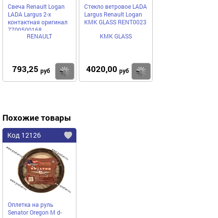
Свеча Renault Logan
Стекло ветровое LADA
LADA Largus 2-х
Largus Renault Logan
контактная оригинал
КМК GLASS RENT0023
7700500168
RENAULT
КМК GLASS
793,25
4020,00
Купить
Купить
руб
руб
Похожие товары
Код 12126
Оплетка на руль
Senator Oregon M d-