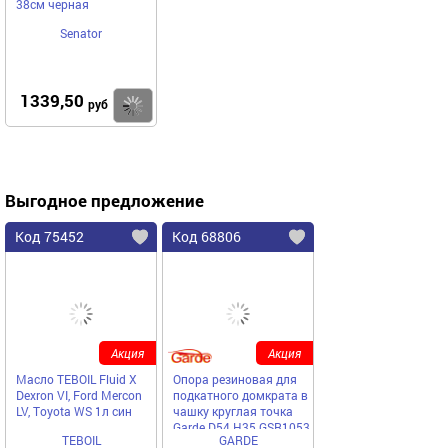
38см черная
Senator
1339,50
Купить
руб
Выгодное предложение
Код 75452
Код 68806
Акция
Акция
Масло TEBOIL Fluid X
Опора резиновая для
Dexron VI, Ford Mercon
подкатного домкрата в
LV, Toyota WS 1л син
чашку круглая точка
Garde D54 H35 GSR1053
TEBOIL
GARDE