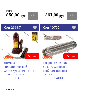
1030 ₽
850,00
361,00
Купить
Купить
руб
руб
Код 23387
Код 19709
Акция
Акция
Домкрат
Гофра глушителя
гидравлический 2т
50x320 Garde 3х
Garde бутылочный 180-
слойная Interloсk
345мм DGB020
G50320
GARDE
GARDE
1420 ₽
1100,00
997,50
Купить
Купить
руб
руб
Код 58778