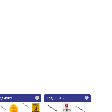
од 4983
Код 53616