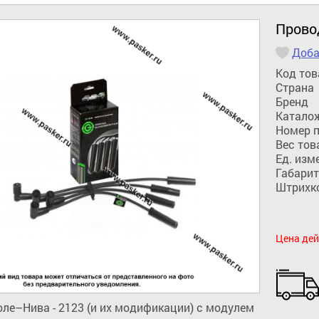
Провод
Доба
Код тов
Страна
Бренд
Катало
Номер 
Вес тов
Ед. изм
Габарит
Штрихк
Цена дей
ле–Нива - 2123 (и их модификации) с модулем 