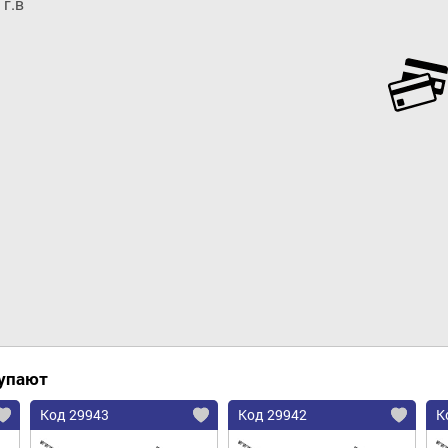
 г.в
Добавить в корзину
купают
Код 29943
Код 29942
К