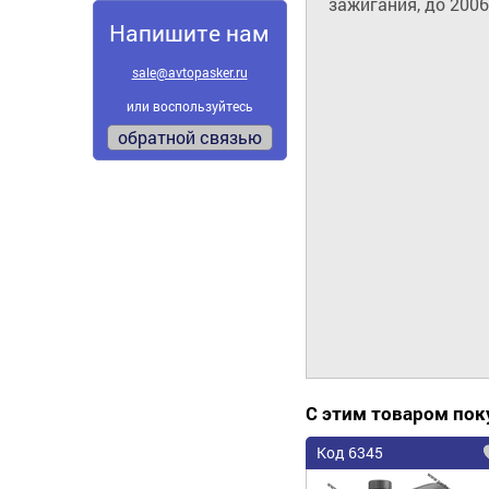
зажигания, до 2006
Напишите нам
sale@avtopasker.ru
или воспользуйтесь
обратной связью
С этим товаром по
Код 6345