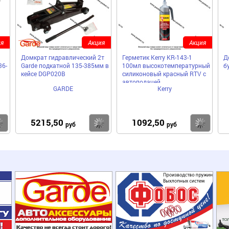
я
Акция
Акция
Домкрат гидравлический 2т
Герметик Kerry KR-143-1
Д
36-
Garde подкатной 135-385мм в
100мл высокотемпературный
б
кейсе DGP020B
силиконовый красный RTV с
автоподачей
GARDE
Kerry
5215,50
1092,50
Купить
Купить
Ку
руб
руб