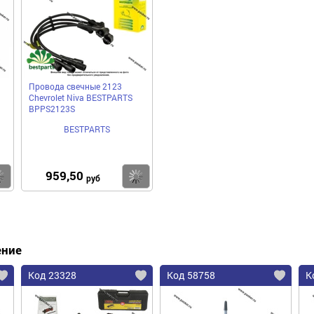
Провода свечные 2123
Chevrolet Niva BESTPARTS
BPPS2123S
BESTPARTS
959,50
Купить
Купить
руб
ение
Код 23328
Код 58758
К