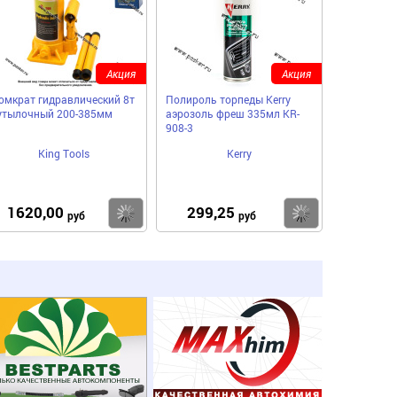
Акция
Акция
омкрат гидравлический 8т
Полироль торпеды Kerry
утылочный 200-385мм
аэрозоль фреш 335мл KR-
908-3
King Tools
Kerry
1620,00
299,25
пить
Купить
Купить
руб
руб