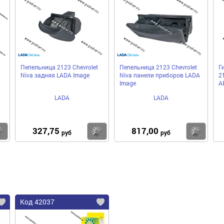
Пепельница 2123 Chevrolet
Пепельница 2123 Chevrolet
Г
Niva задняя LADA Image
Niva панели приборов LADA
2
Image
А
LADA
LADA
327,75
817,00
Купить
Купить
Ку
руб
руб
Код 42037