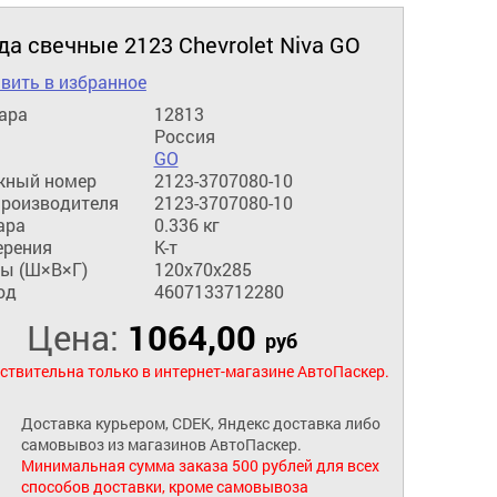
а свечные 2123 Chevrolet Niva GO
вить в избранное
ара
12813
Россия
GO
жный номер
2123-3707080-10
производителя
2123-3707080-10
ара
0.336 кг
ерения
К-т
ы (Ш×В×Г)
120x70x285
од
4607133712280
Цена:
1064,00
руб
ствительна только в интернет-магазине АвтоПаскер.
Доставка курьером, CDEK, Яндекс доставка либо
самовывоз из магазинов АвтоПаскер.
Минимальная сумма заказа 500 рублей для всех
способов доставки, кроме самовывоза