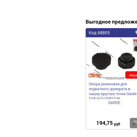
Выгодное предлож
Код 68805
Акци
Опора резиновая для
подкатного домкрата в
чашку круглая точка Garde
D38 H33 GSR1049
GARDE
194,75
руб