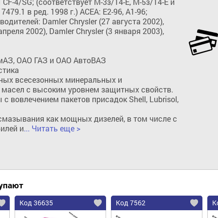
CF-4/SG; (соответствует М-3з/14-Е, М-5з/14-Е и 
479.1 в ред. 1998 г.) ACEA: E2-96, A1-96; 

дителей: Damler Chrysler (27 августа 2002), 
апреля 2002), Damler Chrysler (3 января 2003), 
АЗ, ОАО ГАЗ и ОАО АвтоВАЗ

тика 

ных всесезонных минеральных и 
 масел с высоким уровнем защитных свойств. 
Добавить в корзину
с вовлечением пакетов присадок Shell, Lubrisol, 
мазывания как мощных дизелей, в том числе с 
илей и
... Читать еще >
купают
Код 36635
Код 7562
К