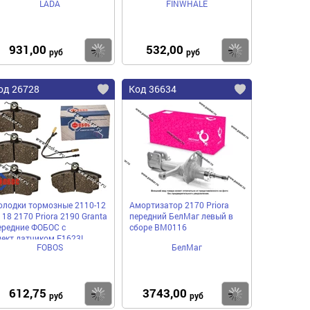
LADA
FINWHALE
931,00
532,00
пить
Купить
Купить
руб
руб
од 26728
Код 36634
олодки тормозные 2110-12
Амортизатор 2170 Priora
118 2170 Priora 2190 Granta
передний БелМаг левый в
ередние ФОБОС с
сборе BM0116
лект.датчиком F1623L
FOBOS
БелМаг
612,75
3743,00
пить
Купить
Купить
руб
руб