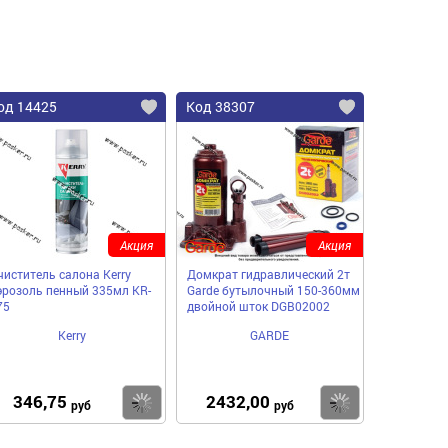
од 14425
Код 38307
Акция
Акция
чиститель салона Kerry
Домкрат гидравлический 2т
эрозоль пенный 335мл KR-
Garde бутылочный 150-360мм
75
двойной шток DGB02002
Kerry
GARDE
346,75
2432,00
пить
Купить
Купить
руб
руб