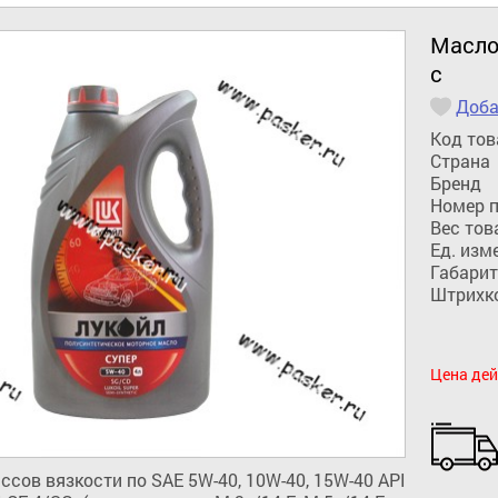
Масло
с
Доба
Код тов
Страна
Бренд
Номер 
Вес тов
Ед. изм
Габарит
Штрихк
Цена дей
ов вязкости по SAE 5W-40, 10W-40, 15W-40 API 