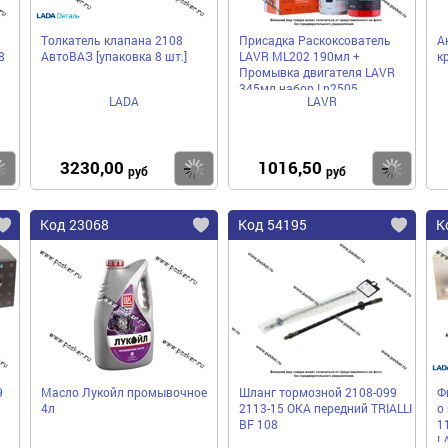
Толкатель клапана 2108
Присадка Раскоксователь
А
8
АвтоВАЗ [упаковка 8 шт.]
LAVR ML202 190мл +
к
Промывка двигателя LAVR
345мл набор Ln2505
LADA
LAVR
3230,00
1016,50
Купить
Купить
Ку
руб
руб
Код 23068
Код 54195
К
9
Масло Лукойл промывочное
Шланг тормозной 2108-099
Ф
4л
2113-15 ОКА передний TRIALLI
о
BF 108
1
L