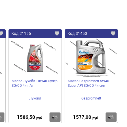
Код 21156
Код 31450
Масло Лукойл 10W40 Супер
Масло Gazpromneft 5W40
SG/CD 4л п/с
Super API SG/CD 4л син
Лукойл
Gazpromneft
1586,50
1577,00
Купить
Купить
Ку
руб
руб