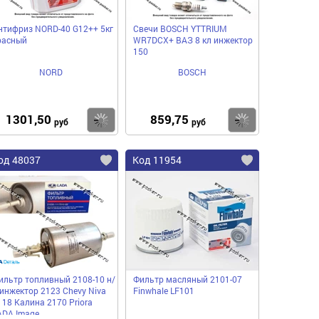
нтифриз NORD-40 G12++ 5кг
Свечи BOSCH YTTRIUM
расный
WR7DCX+ ВАЗ 8 кл инжектор
150
NORD
BOSCH
1301,50
859,75
пить
Купить
Купить
руб
руб
од 48037
Код 11954
ильтр топливный 2108-10 н/
Фильтр масляный 2101-07
 инжектор 2123 Chevy Niva
Finwhale LF101
118 Калина 2170 Priora
ADA Image