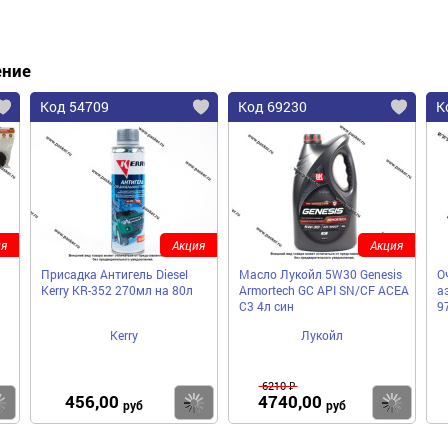
ение
Код 54709
Код 69230
К
я
Акция
Акция
Присадка Антигель Diesel
Масло Лукойл 5W30 Genesis
О
Kerry KR-352 270мл на 80л
Armortech GC API SN/CF ACEA
а
C3 4л син
9
Kerry
Лукойл
6210 ₽
456,00
4740,00
Купить
Купить
Ку
руб
руб