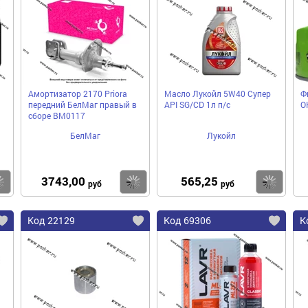
Амортизатор 2170 Priora
Масло Лукойл 5W40 Супер
Ф
передний БелМаг правый в
API SG/CD 1л п/с
О
сборе BM0117
БелМаг
Лукойл
3743,00
565,25
Купить
Купить
Ку
руб
руб
Код 22129
Код 69306
К