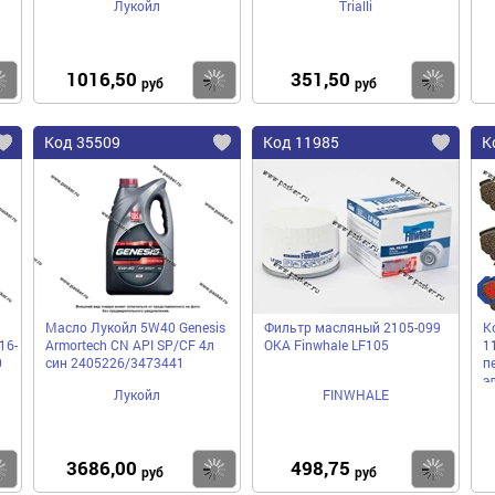
Лукойл
Trialli
1016,50
351,50
Купить
Купить
Ку
руб
руб
Код 35509
Код 11985
К
Масло Лукойл 5W40 Genesis
Фильтр масляный 2105-099
К
16-
Armortech CN API SP/CF 4л
ОКА Finwhale LF105
1
0
син 2405226/3473441
п
э
Лукойл
FINWHALE
3686,00
498,75
Купить
Купить
Ку
руб
руб