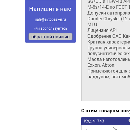
SG/CD и 15W-40 API 
М-6з/14-Е по ГОСТ 17
Напишите нам
Допуски автопроизво
Damler Chrysler (12 
sale@avtopasker.ru
MTU .

или воспользуйтесь
Лицензия API 

Одобрение ОАО Кам
обратной связью
Краткая характерис
Группа универсаль
полусинтетических
Масла изготовлены 
Exxon, Abton.

Применяются для с
наддувом, автомоб
С этим товаром по
Код 41743