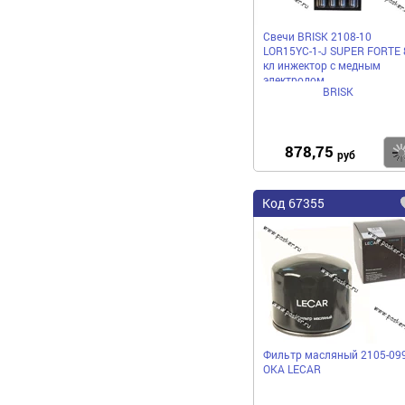
Свечи BRISK 2108-10
LOR15YC-1-J SUPER FORTE 
кл инжектор с медным
электродом
BRISK
878,75
руб
Код 67355
Фильтр масляный 2105-09
ОКА LECAR