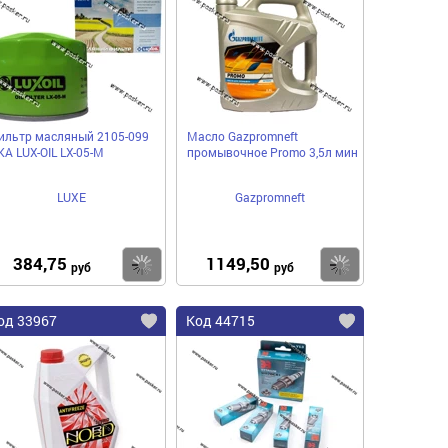
ильтр масляный 2105-099
Масло Gazpromneft
КА LUX-OIL LX-05-M
промывочное Promo 3,5л мин
LUXE
Gazpromneft
384,75
1149,50
пить
Купить
Купить
руб
руб
од 33967
Код 44715