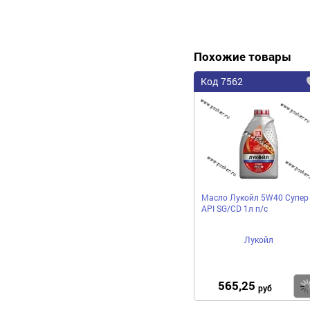
Похожие товары
Код 7562
Масло Лукойл 5W40 Супер
API SG/CD 1л п/с
Лукойл
565,25
руб