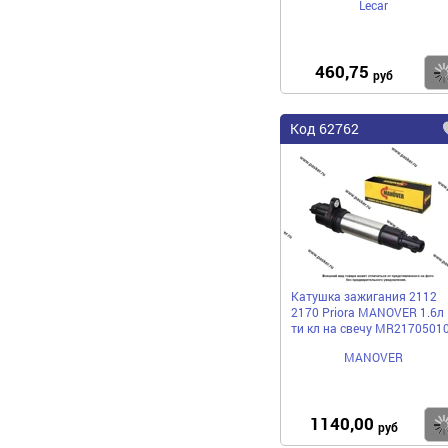
Lecar
460,75
руб
Код 62762
Катушка зажигания 2112
2170 Priora MANOVER 1.6л 
ти кл на свечу MR2170501
MANOVER
1140,00
руб