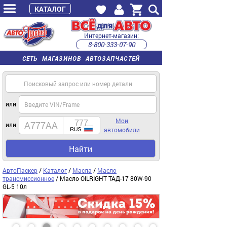
КАТАЛОГ
Интернет-магазин:
8-800-333-07-90
часы работы с 9:00 до 22:00 (пн-пт)
СЕТЬ МАГАЗИНОВ АВТОЗАПЧАСТЕЙ
или
Мои
или
автомобили
Найти
АвтоПаскер
/
Каталог
/
Масла
/
Масло
трансмиссионное
/ Масло OILRIGHT ТАД-17 80W-90
GL-5 10л