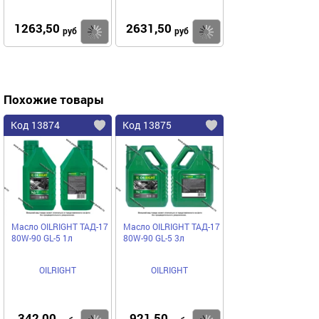
1263,50
2631,50
Купить
Купить
руб
руб
Похожие товары
Код 13874
Код 13875
Масло OILRIGHT ТАД-17
Масло OILRIGHT ТАД-17
80W-90 GL-5 1л
80W-90 GL-5 3л
OILRIGHT
OILRIGHT
342,00
921,50