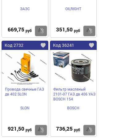
ЗАЗС
OILRIGHT
669,75
351,50
Купить
Купить
руб
руб
Код 2732
Код 36241
Провода свечные ГАЗ
Фильтр масляный
дв 402 SLON
2101-07 ГАЗ дв 406 УАЗ
BOSCH 154
SLON
BOSCH
921,50
736,25
Купить
Купить
руб
руб