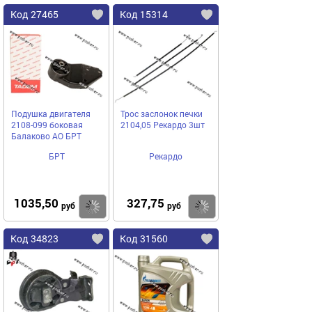
Код 27465
Код 15314
Подушка двигателя
Трос заслонок печки
2108-099 боковая
2104,05 Рекардо 3шт
Балаково АО БРТ
БРТ
Рекардо
1035,50
327,75
Купить
Купить
руб
руб
Код 34823
Код 31560