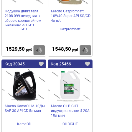
Подушка двигателя
Масло Gazpromneft
2108-099 передняя в
10W40 Super API SG/CD
сборе с кронштейном
4л п/с
Балаково АО БРТ
БРТ
Gazpromneft
1529,50
1548,50
Купить
Купить
руб
руб
Код 30045
Код 25466
Масло KamaOil М-10Дм
Масло OILRIGHT
SAE 30 API CD 5л мин
индустриальное И-20А
10л мин
KamaOil
OILRIGHT