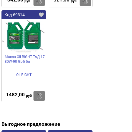
Купить
Купить
руб
руб
Код 69314
Масло OILRIGHT ТАД-17
80W-90 GL-5 5л
OILRIGHT
1482,00
Купить
руб
Выгодное предложение