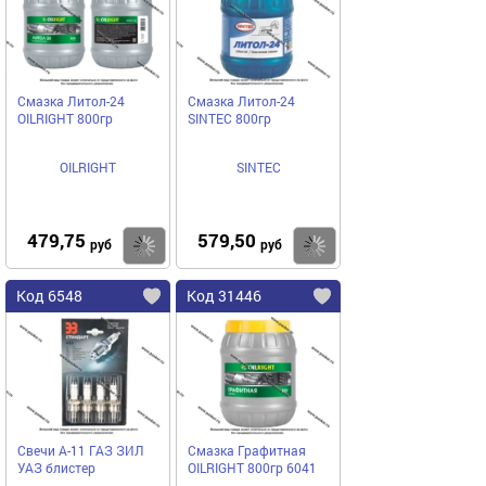
Смазка Литол-24
Смазка Литол-24
ОILRIGHT 800гр
SINTEC 800гр
OILRIGHT
SINTEC
479,75
579,50
Купить
Купить
руб
руб
Код 6548
Код 31446
Свечи А-11 ГАЗ ЗИЛ
Смазка Графитная
УАЗ блистер
ОILRIGHT 800гр 6041