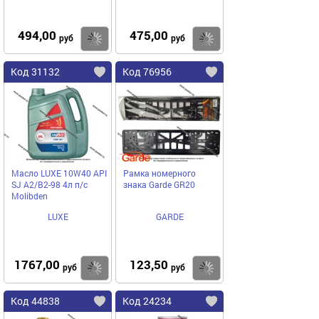
494,00
475,00
Купить
Купить
руб
руб
Код 31132
Код 76956
Масло LUXE 10W40 API
Рамка номерного
SJ A2/B2-98 4л п/с
знака Garde GR20
Molibden
LUXE
GARDE
1767,00
123,50
Купить
Купить
руб
руб
Код 44838
Код 24234