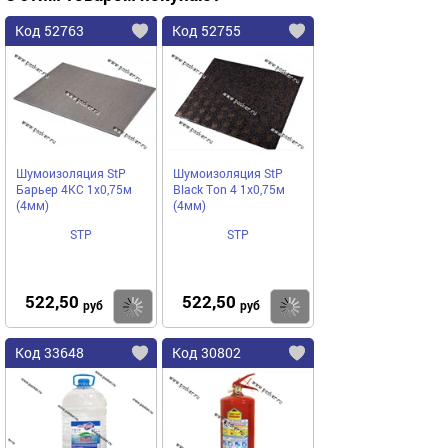
Код 52763
Код 52755
Шумоизоляция StP
Шумоизоляция StP
Барьер 4КС 1х0,75м
Black Ton 4 1х0,75м
(4мм)
(4мм)
STP
STP
522,50
522,50
Купить
Купить
руб
руб
Код 33648
Код 30802