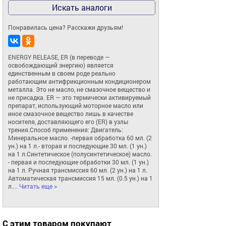
Искать аналоги
Понравилась цена? Расскажи друзьям!
ENERGY RELEASE, ER (в переводе — 
освобождающий энергию) является 
единственным в своем роде реально 
работающим антифрикционным кондиционером 
металла. Это не масло, не смазочное вещество и 
не присадка. ER — это термически активируемый 
препарат, использующий моторное масло или 
иное смазочное вещество лишь в качестве 
носителя, доставляющего его (ER) в узлы 
трения.Способ применения: Двигатель: 
Минеральное масло. -первая обработка 60 мл. (2 
ун.) на 1 л.- вторая и последующие 30 мл. (1 ун.) 
на 1 л.Синтетическое (полусинтетическое) масло. 
- первая и последующие обработки 30 мл. (1 ун.) 
на 1 л. Ручная трансмиссия 60 мл. (2 ун.) на 1 л. 
Автоматическая трансмиссия 15 мл. (0.5 ун.) на 1 
л.
... Читать еще >
С этим товаром покупают