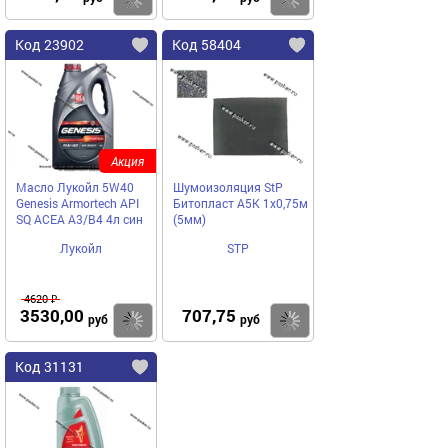
Код 23902
Код 58404
Акция
Масло Лукойл 5W40
Шумоизоляция StP
Genesis Armortech API
Битопласт А5K 1х0,75м
SQ ACEA A3/B4 4л син
(5мм)
Лукойл
STP
4620 ₽
3530,00
707,75
Купить
Купить
руб
руб
Код 31131