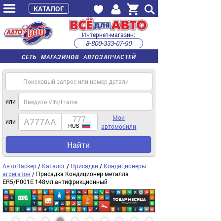
КАТАЛОГ
Интернет-магазин:
8-800-333-07-90
часы работы с 9:00 до 22:00 (пн-пт)
СЕТЬ МАГАЗИНОВ АВТОЗАПЧАСТЕЙ
или
Мои
или
автомобили
Найти
АвтоПаскер
/
Каталог
/
Присадки
/
Кондиционеры
агрегатов
/ Присадка Кондиционер металла
ER5/P001E 148мл антифрикционный