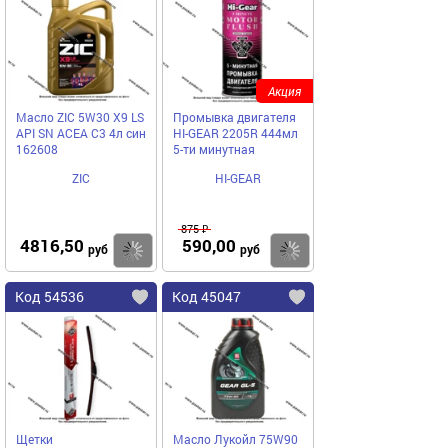
Акция
Масло ZIC 5W30 X9 LS
Промывка двигателя
API SN ACEA C3 4л син
HI-GEAR 2205R 444мл
162608
5-ти минутная
ZIC
HI-GEAR
875 ₽
4816,50
590,00
Купить
Купить
руб
руб
Код 54536
Код 45047
Щетки
Масло Лукойл 75W90