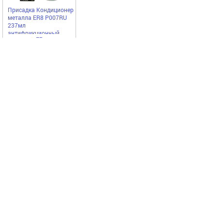
Присадка Кондиционер
металла ER8 P007RU
237мл
антифрикционный
ER
2774,00
Купить
руб
Выгодное предложение
Код 38309
Код 19718
Акция
Акция
Домкрат
Гофра глушителя
гидравлический 2т
76x320 Garde 3х