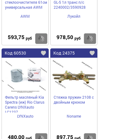
стеклоочистителя 61см
GL-5 1л транс п/с
универсальная AWM
2240002/3590928
AWM
Лукойл
593,75
978,50
Купить
Купить
руб
руб
Код 60530
Код 24375
Фильтр масляный Kia
Стяжка пружин 2108 с
Spectra (иж) Rio Clarus
двойным крюком
Carens LYNXauto
LC1237
LYNXauto
Noname
480,00
897,75
Купить
Купить
руб
руб