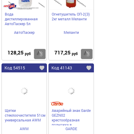
Вода
Огнетушитель ОП-2(З)
дистиллированная
2кг металл Меланти
АвтоПаскер 5л
АвтоПаскер
Меланти
128,25
717,25
Купить
Купить
руб
руб
Код 54515
Код 41143
Щетки
Аварийный знак Garde
стеклоочистителя 51см
GEZN02
универсальная AWM
крестообразная
подножка в
AWM
GARDE
пластиковом пенале