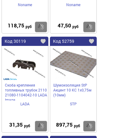
Noname
Noname
118,75
47,50
Купить
Купить
руб
руб
Код 30119
Код 52759
Скоба крепления
Шумоизоляция StP
топливных трубок 2110
Акцент 10 КС 1х0,75м
21080-1104042-10 LADA
(10мм)
Image
LADA
STP
31,35
897,75
Купить
Купить
руб
руб