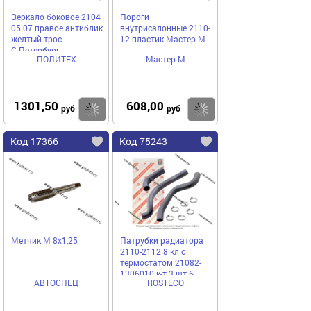
Зеркало боковое 2104
Пороги
05 07 правое антиблик
внутрисалонные 2110-
желтый трос
12 пластик Мастер-М
С.Петербург
ПОЛИТЕХ
Мастер-М
1301,50
608,00
Купить
Купить
руб
руб
Код 17366
Код 75243
Метчик М 8х1,25
Патрубки радиатора
2110-2112 8 кл с
термостатом 21082-
1306010 к-т 3 шт 6
АВТОСПЕЦ
ROSTECO
хомутов ROSTECO