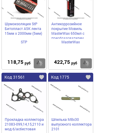
Шумоизоляция StP
Антикоррозийное
Битопласт А5К лента
покрытие Мовиль
15мм х 2000мм (5мм)
MasterWax 650мл с
преобразователем
STP
MasterWax
ржавчины аэрозоль
118,75
422,75
Купить
Купить
руб
руб
Код 31561
Код 1775
Прокладка коллектора
Шпилька М8х30
21083-099,14,15,2110 и
выпускного коллектора
мод б/асбестовая
2101