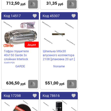
712,50
31,35
Купить
Купить
руб
руб
Код 14517
Код 45307
Акция
Гофра глушителя
Шпилька М6х30
40x150 Garde 3х
впускного коллектора
слойная Interloсk
2108 [упаковка 20 шт.]
G40150
GARDE
Noname
636,50
551,00
Купить
Купить
руб
руб
Код 17298
Код 78616