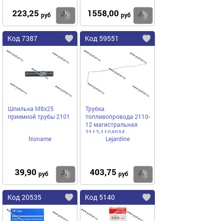
223,25
1558,00
Купить
Купить
руб
руб
Код 7387
Код 59551
Шпилька М8х25
Трубка
приемной трубы 2101
топливопровода 2110-
12 магистральная
2112-1104034
Noname
Lejardine
39,90
403,75
Купить
Купить
руб
руб
Код 20535
Код 5140