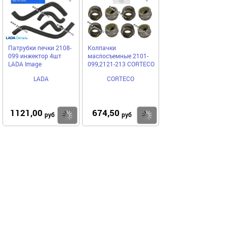
Патрубки печки 2108-
Колпачки
099 инжектор 4шт
маслосъемные 2101-
LADA Image
099,2121-213 CORTECO
LADA
CORTECO
1121,00
674,50
Купить
Купить
руб
руб
Выгодное предложение
Код 6372
Код 53612