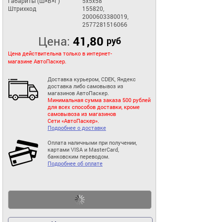
Габариты (Ш×В×Г)
5x5x58
Штрихкод
155820,
2000603380019,
2577281516066
Цена:
41,80
руб
Цена действительна только в интернет-
магазине АвтоПаскер.
Доставка курьером, CDEK, Яндекс
доставка либо самовывоз из
магазинов АвтоПаскер.
Минимальная сумма заказа 500 рублей
для всех способов доставки, кроме
самовывоза из магазинов
Сети «АвтоПаскер».
Подробнее о доставке
Оплата наличными при получении,
картами VISA и MasterCard,
банковским переводом.
Подробнее об оплате