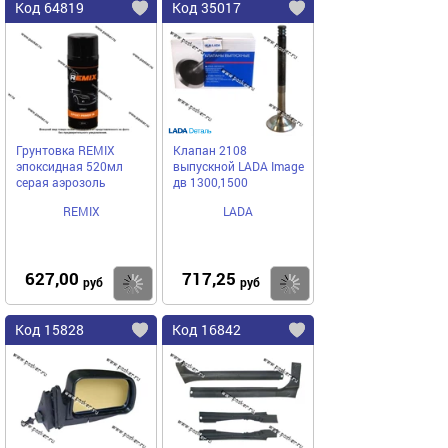
Код 64819
Код 35017
Грунтовка REMIX
Клапан 2108
эпоксидная 520мл
выпускной LADA Image
серая аэрозоль
дв 1300,1500
REMIX
LADA
627,00
717,25
Купить
Купить
руб
руб
Код 15828
Код 16842