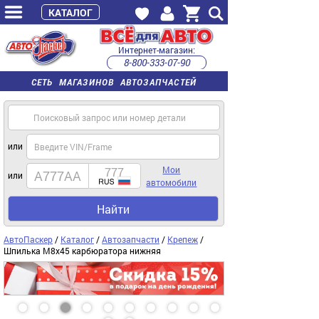
КАТАЛОГ
Интернет-магазин:
8-800-333-07-90
часы работы с 9:00 до 22:00 (пн-пт)
СЕТЬ МАГАЗИНОВ АВТОЗАПЧАСТЕЙ
или
Мои
или
автомобили
Найти
АвтоПаскер
/
Каталог
/
Автозапчасти
/
Крепеж
/
Шпилька М8х45 карбюратора нижняя