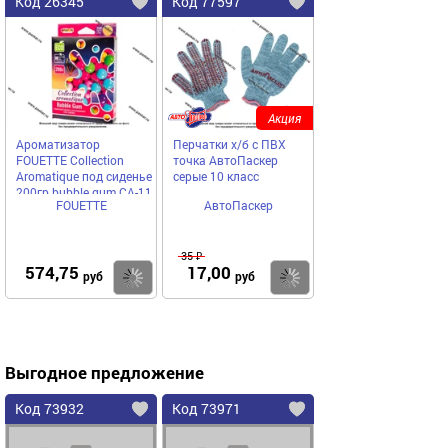
Код 26345
Код 77597
Акция
Ароматизатор
Перчатки х/б с ПВХ
FOUETTE Collection
точка АвтоПаскер
Aromatique под сиденье
серые 10 класс
200гр bubble gum CA-11
FOUETTE
АвтоПаскер
35 ₽
574,75
17,00
Купить
Купить
руб
руб
Выгодное предложение
Код 73932
Код 73971