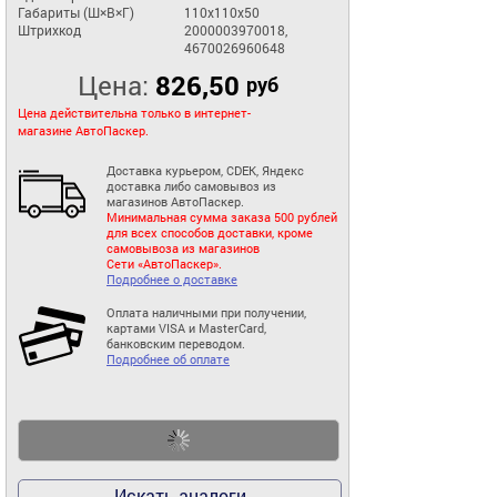
Габариты (Ш×В×Г)
110x110x50
Штрихкод
2000003970018,
4670026960648
Цена:
826,50
руб
Цена действительна только в интернет-
магазине АвтоПаскер.
Доставка курьером, CDEK, Яндекс
доставка либо самовывоз из
магазинов АвтоПаскер.
Минимальная сумма заказа 500 рублей
для всех способов доставки, кроме
самовывоза из магазинов
Сети «АвтоПаскер».
Подробнее о доставке
Оплата наличными при получении,
картами VISA и MasterCard,
банковским переводом.
Подробнее об оплате
Искать аналоги