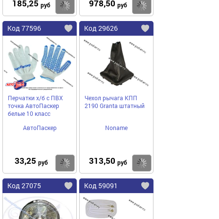
185,25
978,50
Купить
Купить
руб
руб
Код 77596
Код 29626
Перчатки х/б с ПВХ
Чехол рычага КПП
точка АвтоПаскер
2190 Granta штатный
белые 10 класс
АвтоПаскер
Noname
33,25
313,50
Купить
Купить
руб
руб
Код 27075
Код 59091