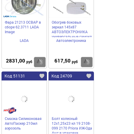
Фара 21213 ОСВАР в
Обогрев боковых
сборе 62.3711 LADA
зеркал 145х87
Image
АВТОЭЛЕКТРОНИКА
универсальные самокл
LADA
Автоэлектроника
к-т 2шт
2831,00
617,50
Купить
Купить
руб
руб
Код 51131
Код 24709
Смазка Силиконовая
Болт колесный
АвтоПаскер 210мл
12х1,25х23 кл 19 2108-
аэрозоль
099 2170 Priora ИЖ-Ода
4шт в упаковке