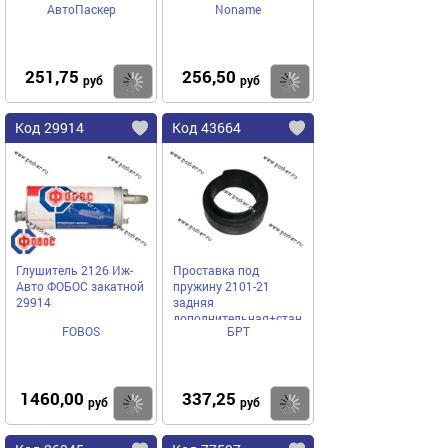
АвтоПаскер
Noname
251,75
256,50
Купить
Купить
руб
руб
Код 29914
Код 43664
Глушитель 2126 Иж-
Проставка под
Авто ФОБОС закатной
пружину 2101-21
29914
задняя
дополнительная+стандартная
FOBOS
БРТ
монолит Балаково АО
БРТ
1460,00
337,25
Купить
Купить
руб
руб