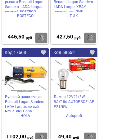
рычага Renault Logan
Renault Logan Sandero
Sandero, LADA Largus
LADA Largus XRAY
нижний ROSTECO
полиуретан ПИК
ROSTECO
ПИК
446,50
427,50
Купить
Купить
руб
руб
Код 17668
Код 58652
Рулевой наконечник
Лампа 12V21/5W
Renault Logan Sandero
BAY15d AUTOPROFI AP-
LADA Largus левый
P21/5W
HOLA RE11-005
HOLA
Autoprofi
1102,00
49,40
Купить
Купить
руб
руб