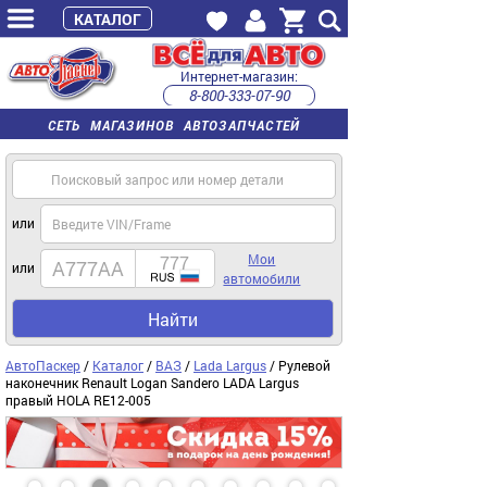
КАТАЛОГ
Интернет-магазин:
8-800-333-07-90
часы работы с 9:00 до 22:00 (пн-пт)
СЕТЬ МАГАЗИНОВ АВТОЗАПЧАСТЕЙ
или
Мои
или
автомобили
Найти
АвтоПаскер
/
Каталог
/
ВАЗ
/
Lada Largus
/ Рулевой
наконечник Renault Logan Sandero LADA Largus
правый HOLA RE12-005