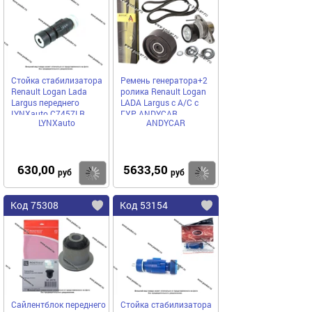
Стойка стабилизатора
Ремень генератора+2
Renault Logan Lada
ролика Renault Logan
Largus переднего
LADA Largus с А/С с
LYNXauto C7457LR
ГУР ANDYCAR
LYNXauto
ANDYCAR
ANKD1822.02
630,00
5633,50
Купить
Купить
руб
руб
Код 75308
Код 53154
Сайлентблок переднего
Стойка стабилизатора