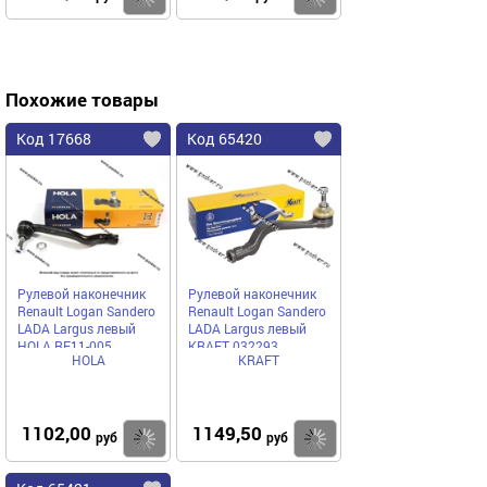
Похожие товары
Код 17668
Код 65420
Рулевой наконечник
Рулевой наконечник
Renault Logan Sandero
Renault Logan Sandero
LADA Largus левый
LADA Largus левый
HOLA RE11-005
KRAFT 032293
HOLA
KRAFT
1102,00
1149,50
Купить
Купить
руб
руб