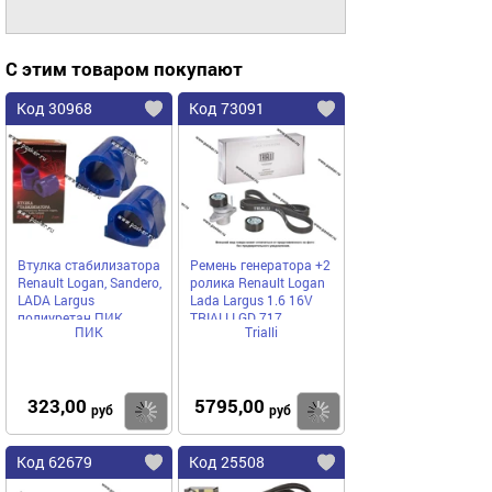
С этим товаром покупают
Код 30968
Код 73091
Втулка стабилизатора
Ремень генератора +2
Renault Logan, Sandero,
ролика Renault Logan
LADA Largus
Lada Largus 1.6 16V
полиуретан ПИК
TRIALLI GD 717
ПИК
Trialli
323,00
5795,00
Купить
Купить
руб
руб
Код 62679
Код 25508