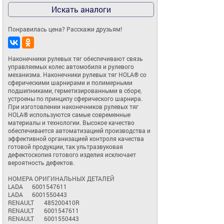
Искать аналоги
Понравилась цена? Расскажи друзьям!
Наконечники рулевых тяг обеспечивают связь 
управляемых колес автомобиля и рулевого 
механизма. Наконечники рулевых тяг HOLA® со 
сферическими шарнирами и полимерными 
подшипниками, герметизированными в сборе, 
устроены по принципу сферического шарнира. 
При изготовлении наконечников рулевых тяг 
HOLA® используются самые современные 
материалы и технологии. Высокое качество 
обеспечивается автоматизацией производства и 
эффективной организацией контроля качества 
готовой продукции, так ультразвуковая 
дефектоскопия готового изделия исключает 
вероятность дефектов.

НОМЕРА ОРИГИНАЛЬНЫХ ДЕТАЛЕЙ

LADA	6001547611

LADA	6001550443

RENAULT	485200410R

RENAULT	6001547611

RENAULT	6001550443