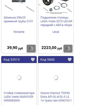
Шпилька М8х25
Подшипник ступицы
приемной трубы 2101
LADA Vesta 2015 LECAR
передней с ABS в сборе
Noname
Lecar
39,90
2223,00
Купить
Купить
руб
руб
Код 53515
Код 5840
Стойка стабилизатора
Масло Mannol 75W90
LADA Vesta MANOVER
Extra API GL-4/GL-5 LS
MR9084004
1л транс син MN8103-1