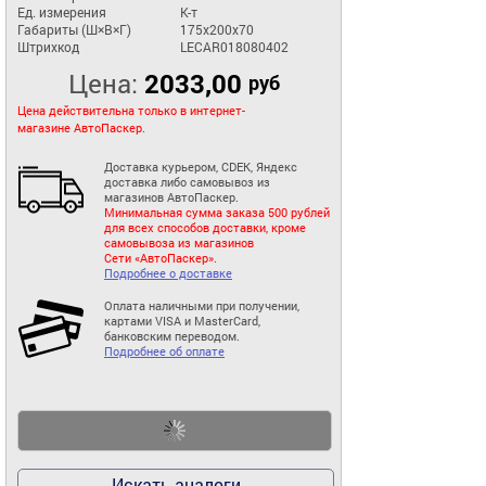
Ед. измерения
К-т
Габариты (Ш×В×Г)
175x200x70
Штрихкод
LECAR018080402
Цена:
2033,00
руб
Цена действительна только в интернет-
магазине АвтоПаскер.
Доставка курьером, CDEK, Яндекс
доставка либо самовывоз из
магазинов АвтоПаскер.
Минимальная сумма заказа 500 рублей
для всех способов доставки, кроме
самовывоза из магазинов
Сети «АвтоПаскер».
Подробнее о доставке
Оплата наличными при получении,
картами VISA и MasterCard,
банковским переводом.
Подробнее об оплате
Искать аналоги