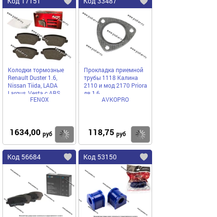
Код 17151
Код 33487
Колодки тормозные
Прокладка приемной
Renault Duster 1.6,
трубы 1118 Калина
Nissan Tiida, LADA
2110 и мод 2170 Priora
Largus, Vesta с ABS
дв 1,6
FENOX
AVKOPRO
передние FENOX
BP43018
1634,00
118,75
Купить
Купить
руб
руб
Код 56684
Код 53150