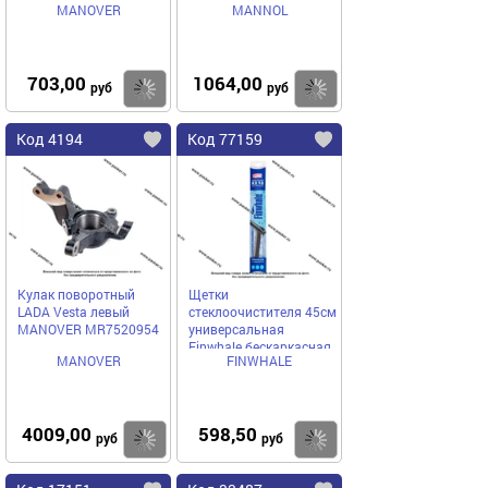
MANOVER
MANNOL
703,00
1064,00
Купить
Купить
руб
руб
Код 4194
Код 77159
Кулак поворотный
Щетки
LADA Vesta левый
стеклоочистителя 45см
MANOVER MR7520954
универсальная
Finwhale бескаркасная
MANOVER
FINWHALE
RX18
4009,00
598,50
Купить
Купить
руб
руб