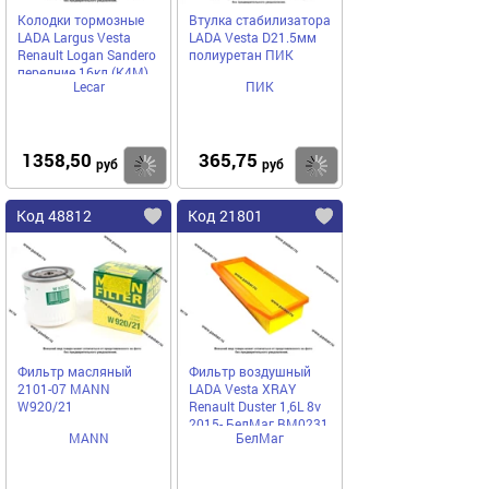
Колодки тормозные
Втулка стабилизатора
LADA Largus Vesta
LADA Vesta D21.5мм
Renault Logan Sandero
полиуретан ПИК
передние 16кл (K4M)
Lecar
ПИК
LECAR
1358,50
365,75
Купить
Купить
руб
руб
Код 48812
Код 21801
Фильтр масляный
Фильтр воздушный
2101-07 MANN
LADA Vesta XRAY
W920/21
Renault Duster 1,6L 8v
2015- БелМаг BM0231
MANN
БелМаг