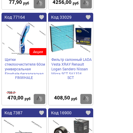
77,90
4256,00
Купить
Купить
руб
руб
Код 77164
Код 33029
Акция
Щетки
Фильтр салонный LADA
стеклоочистителя 60см
Vesta XRAY Renault
универсальная
Logan Sandero Nissan
Finwhale бескаркасная
Micra SCT SA1324
FINWHALE
SCT
RX24
705 ₽
470,00
408,50
Купить
Купить
руб
руб
Код 7387
Код 16900