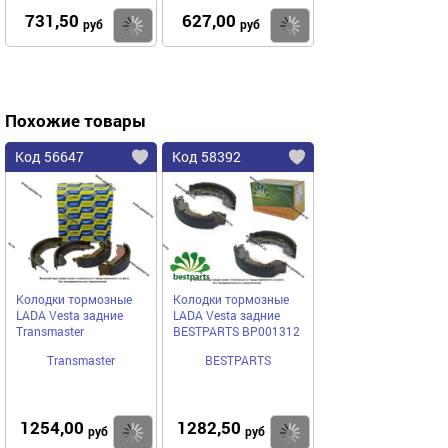
731,50
627,00
Купить
Купить
руб
руб
Похожие товары
Код 56647
Код 58392
Колодки тормозные
Колодки тормозные
LADA Vesta задние
LADA Vesta задние
Transmaster
BESTPARTS BP001312
Transmaster
BESTPARTS
1254,00
1282,50
Купить
Купить
руб
руб