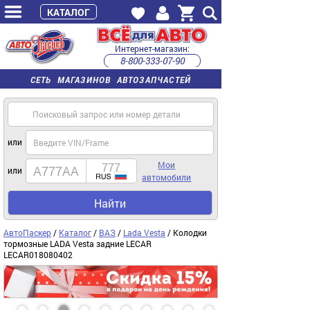
КАТАЛОГ
Интернет-магазин:
8-800-333-07-90
часы работы с 9:00 до 22:00 (пн-пт)
СЕТЬ МАГАЗИНОВ АВТОЗАПЧАСТЕЙ
или
Мои
или
автомобили
Найти
АвтоПаскер
/
Каталог
/
ВАЗ
/
Lada Vesta
/ Колодки
тормозные LADA Vesta задние LECAR
LECAR018080402