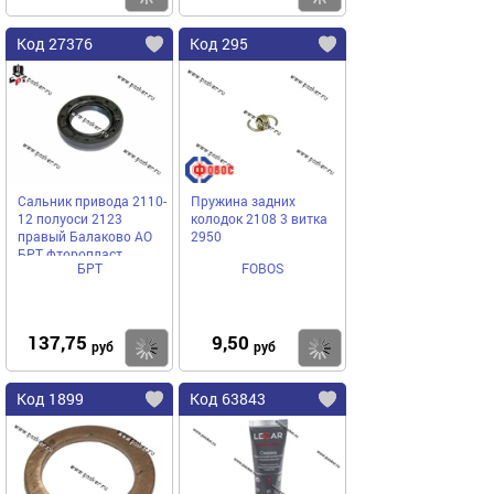
Код 27376
Код 295
Сальник привода 2110-
Пружина задних
12 полуоси 2123
колодок 2108 3 витка
правый Балаково АО
2950
БРТ фторопласт
БРТ
FOBOS
137,75
9,50
Купить
Купить
руб
руб
Код 1899
Код 63843