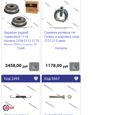
Барабан задний
Съемник рулевых тяг
тормозной 1118
Газель и шаровых опор
Калина 2108-2112 2170
2121,213 цинк
Priora TRIALLI чугун TF
Trialli
Noname
059 [упаковка 2 шт.]
3458,00
1178,00
Купить
Купить
руб
руб
Код 2495
Код 5667