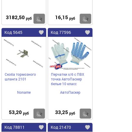
3182,50
16,15
Купить
Купить
руб
руб
Код 5645
Код 77596
Скоба тормозного
Перчатки х/б с ПВХ
шланга 2101
точка АвтоПаскер
белые 10 класс
Noname
АвтоПаскер
53,20
33,25
Купить
Купить
руб
руб
Код 78811
Код 21470