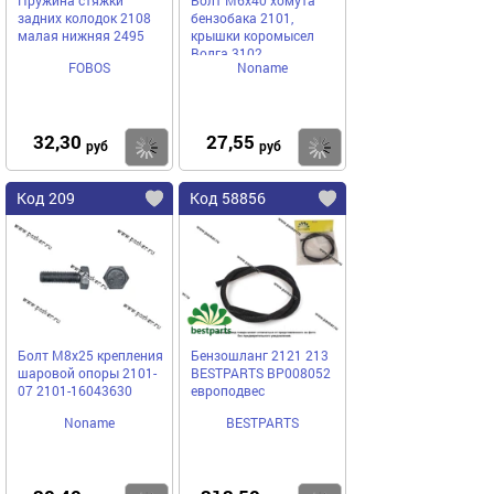
Пружина стяжки
Болт М6х40 хомута
задних колодок 2108
бензобака 2101,
малая нижняя 2495
крышки коромысел
Волга 3102
FOBOS
Noname
32,30
27,55
Купить
Купить
руб
руб
Код 209
Код 58856
Болт М8х25 крепления
Бензошланг 2121 213
шаровой опоры 2101-
BESTPARTS BP008052
07 2101-16043630
европодвес
Noname
BESTPARTS