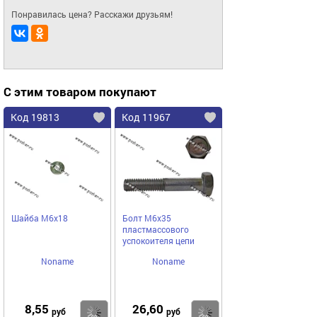
Понравилась цена? Расскажи друзьям!
С этим товаром покупают
Код 19813
Код 11967
Шайба М6х18
Болт М6х35
пластмассового
успокоителя цепи
Noname
Noname
8,55
26,60
Купить
Купить
руб
руб