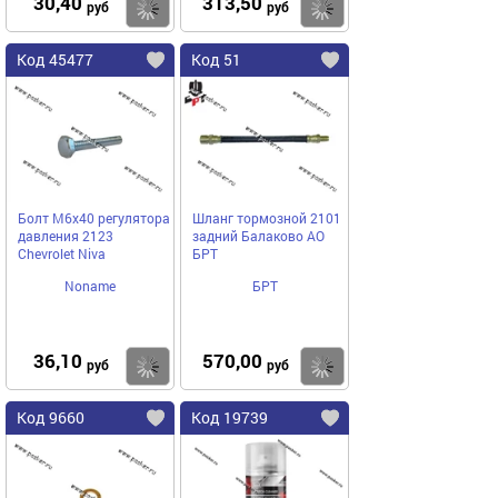
30,40
313,50
Купить
Купить
руб
руб
Код 45477
Код 51
Болт М6х40 регулятора
Шланг тормозной 2101
давления 2123
задний Балаково АО
Chevrolet Niva
БРТ
Noname
БРТ
36,10
570,00
Купить
Купить
руб
руб
Код 9660
Код 19739