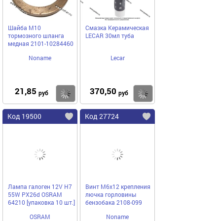
Шайба М10
Смазка Керамическая
тормозного шланга
LECAR 30мл туба
медная 2101-10284460
Noname
Lecar
21,85
370,50
Купить
Купить
руб
руб
Код 19500
Код 27724
Лампа галоген 12V H7
Винт М6х12 крепления
55W PX26d OSRAM
лючка горловины
64210 [упаковка 10 шт.]
бензобака 2108-099
OSRAM
Noname