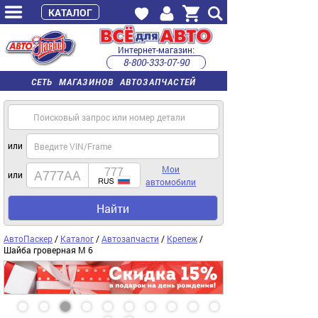
КАТАЛОГ
Интернет-магазин:
8-800-333-07-90
часы работы с 9:00 до 22:00 (пн-пт)
СЕТЬ МАГАЗИНОВ АВТОЗАПЧАСТЕЙ
или
Мои
или
автомобили
Найти
АвтоПаскер
/
Каталог
/
Автозапчасти
/
Крепеж
/
Шайба гроверная М 6