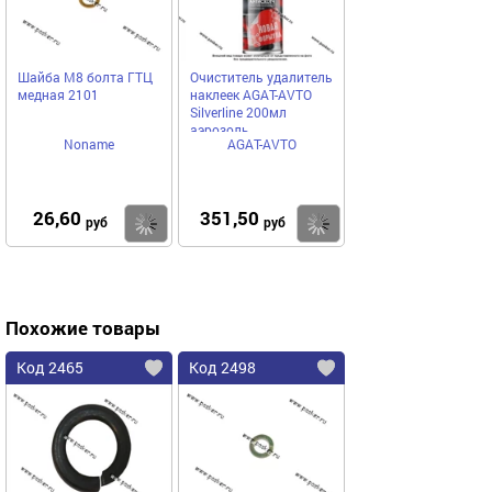
Шайба М8 болта ГТЦ
Очиститель удалитель
медная 2101
наклеек AGAT-AVTO
Silverline 200мл
аэрозоль
Noname
AGAT-AVTO
26,60
351,50
Купить
Купить
руб
руб
Похожие товары
Код 2465
Код 2498