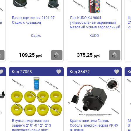
Бачок сцепления 2101-07
Лак KUDO KU-9004
Ц
ой
Садко с крышкой
универсальный акриловый
2
матовый 520мл аэрозольный
2
Садко
KUDO
109,25
375,25
Купить
Купить
Ку
руб
руб
Код 27053
Код 33472
К
Втулки амортизатора
Кран отопителя Газель
М
заднего 2101-07 21 213
Соболь электрический РКНУ
S
полиуретановые 8шт
8109030
A