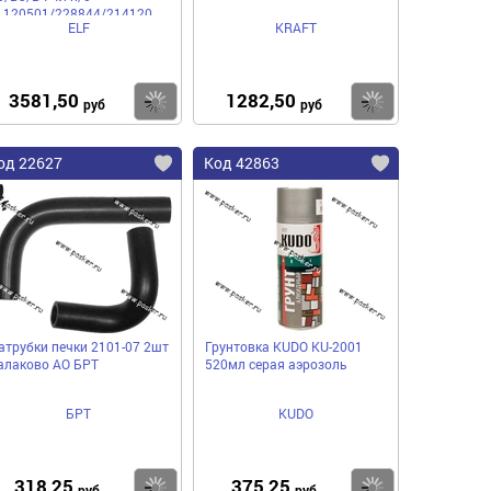
1120501/228844/214120
ELF
KRAFT
3581,50
1282,50
пить
Купить
Купить
руб
руб
од 22627
Код 42863
атрубки печки 2101-07 2шт
Грунтовка KUDO KU-2001
алаково АО БРТ
520мл серая аэрозоль
БРТ
KUDO
318,25
375,25
пить
Купить
Купить
руб
руб