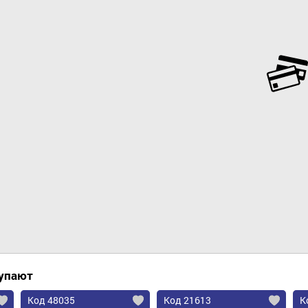
Добавить в корзину
купают
Код 48035
Код 21613
К