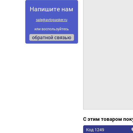
Напишите нам
sale@avtopasker.ru
или воспользуйтесь
обратной связью
С этим товаром по
Код 1249