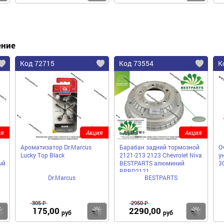
ение
Код 72715
Код 73554
К
я
Акция
Акция
Ароматизатор Dr.Marcus
Барабан задний тормозной
О
Lucky Top Black
2121-213 2123 Chevrolet Niva
у
ый
BESTPARTS алюминий
3
BPBD2121
Dr.Marcus
BESTPARTS
305 ₽
2950 ₽
175,00
2290,00
Купить
Купить
Ку
руб
руб