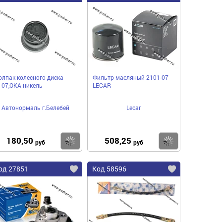
олпак колесного диска
Фильтр масляный 2101-07
107,ОКА никель
LECAR
Автонормаль г.Белебей
Lecar
180,50
508,25
пить
Купить
Купить
руб
руб
од 27851
Код 58596