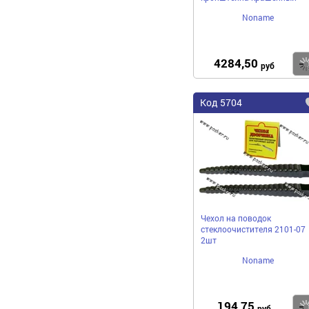
Noname
4284,50
руб
Код 5704
Чехол на поводок
стеклоочистителя 2101-07
2шт
Noname
194,75
руб