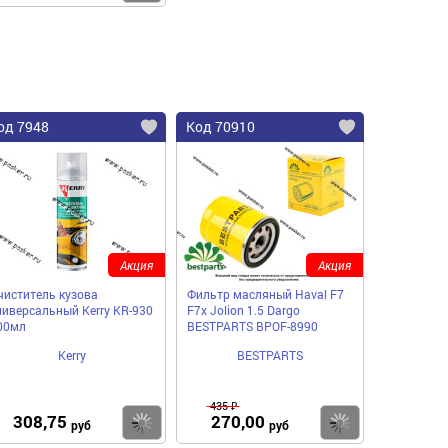
од 7948
Код 70910
Акция
Акция
чиститель кузова
Фильтр масляный Haval F7
ниверсальный Kerry KR-930
F7x Jolion 1.5 Dargo
00мл
BESTPARTS BPOF-8990
Kerry
BESTPARTS
435 ₽
308,75
270,00
пить
Купить
Купить
руб
руб