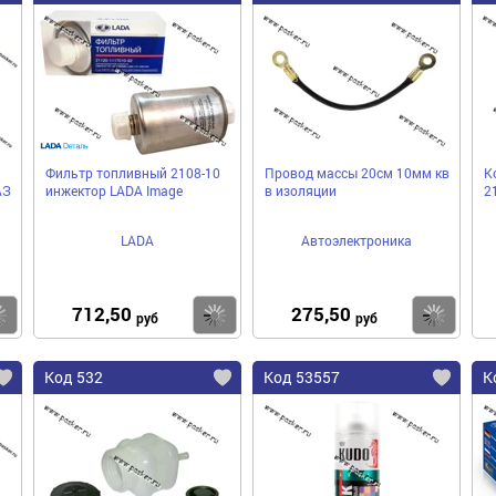
и
Фильтр топливный 2108-10
Провод массы 20cм 10мм кв
К
АЗ
инжектор LADA Image
в изоляции
2
LADA
Автоэлектроника
712,50
275,50
Купить
Купить
Ку
руб
руб
Код 532
Код 53557
К