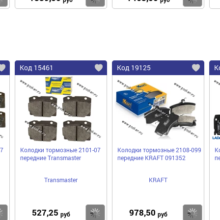
Код 15461
Код 19125
К
7
Колодки тормозные 2101-07
Колодки тормозные 2108-099
К
передние Transmaster
передние KRAFT 091352
п
Transmaster
KRAFT
527,25
978,50
Купить
Купить
Ку
руб
руб