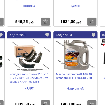
1
ПОЛИНА
Пустынь
546,25
1634,00
Купить
Купить
Ку
руб
руб
Код 27853
Код 55813
К
Колодки тормозные 2101-07
Масло Gazpromneft 10W40
П
2121-213 2123 Chevrolet Niva
Standard API SF/CC 4л мин
Б
задние KRAFT 091356
KRAFT
Gazpromneft
1339,50
1463,00
Купить
Купить
Ку
руб
руб