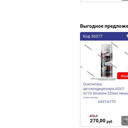
Выгодное предлож
Код 30377
Акци
Очиститель
автокондиционера AGAT-
AVTO Silverline 520мл пенн
аэрозоль
AGAT-AVTO
475 ₽
270,00
руб