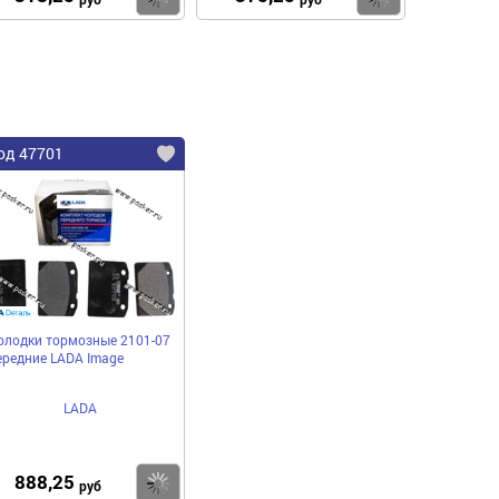
од 47701
олодки тормозные 2101-07
ередние LADA Image
LADA
888,25
пить
Купить
руб