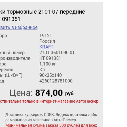
ки тормозные 2101-07 передние
 091351
вить в избранное
ара
19121
Россия
KRAFT
жный номер
2101-3501090-01
производителя
KT 091351
ара
1.100 кг
ерения
К-т
ы (Ш×В×Г)
90x35x140
од
4260128781090
Цена:
874,00
руб
ствительна только в интернет-магазине АвтоПаскер.
Доставка курьером, CDEK, Яндекс доставка либо
самовывоз из магазинов АвтоПаскер.
Минимальная сумма заказа 500 рублей для всех