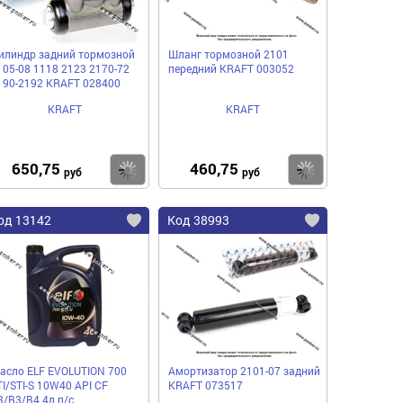
илиндр задний тормозной
Шланг тормозной 2101
105-08 1118 2123 2170-72
передний KRAFT 003052
190-2192 KRAFT 028400
KRAFT
KRAFT
650,75
460,75
пить
Купить
Купить
руб
руб
од 13142
Код 38993
асло ELF EVOLUTION 700
Амортизатор 2101-07 задний
TI/STI-S 10W40 API CF
KRAFT 073517
3/B3/B4 4л п/с