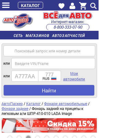
КАТАЛОГ
Интернет-магазин:
8-800-333-07-90
часы работы с 9:00 до 22:00 (пн-пт)
СЕТЬ МАГАЗИНОВ АВТОЗАПЧАСТЕЙ
или
Мои
или
автомобили
Найти
АвтоПаскер
/
Каталог
/
Фонари автомобильные
/
Фонари задние
/ Фонарь задний на прицепы к
легковым а/м ШПР-410-010 LADA Image