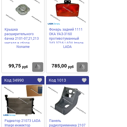
Крышка
Фонарь задний 1111
расширительного
ОКА УАЗ-3160
бачка 2101-07,21,213
противотуманный
металл в сборе
243.3716 LADA Image
Noname
LADA
99,75
785,00
Купить
Купить
руб
руб
Код 34990
Код 1013
Радиатор 21073 LADA
Панель
Image инжектор
радиоприемника 2107