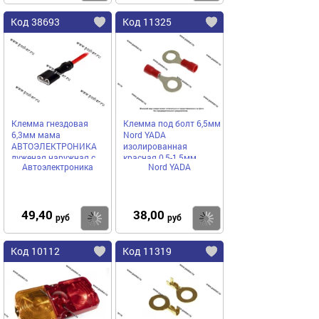
Код 38693
Код 11325
Клемма гнездовая
Клемма под болт 6,5мм
6,3мм мама
Nord YADA
АВТОЭЛЕКТРОНИКА
изолированная
луженая наружная с
красная 0,5-1,5мм
Автоэлектроника
Nord YADA
проводом 1,50 мм
8006СБИ-1,50
49,40
38,00
Купить
Купить
руб
руб
Код 10112
Код 11319