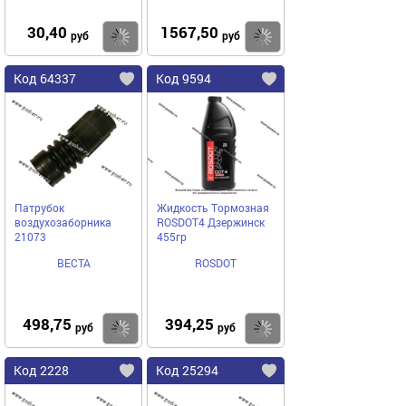
30,40
1567,50
Купить
Купить
руб
руб
Код 64337
Код 9594
Патрубок
Жидкость Тормозная
воздухозаборника
ROSDOT4 Дзержинск
21073
455гр
ВЕСТА
ROSDOT
498,75
394,25
Купить
Купить
руб
руб
Код 2228
Код 25294