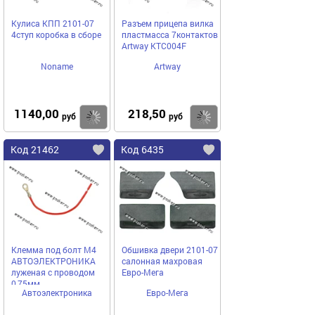
Кулиса КПП 2101-07
Разъем прицепа вилка
4ступ коробка в сборе
пластмасса 7контактов
Artway KTC004F
Noname
Artway
1140,00
218,50
Купить
Купить
руб
руб
Код 21462
Код 6435
Клемма под болт М4
Обшивка двери 2101-07
АВТОЭЛЕКТРОНИКА
салонная махровая
луженая с проводом
Евро-Мега
0,75мм
Автоэлектроника
Евро-Мега