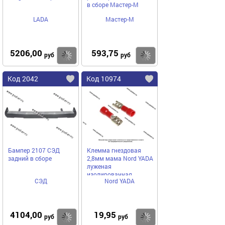
в сборе Мастер-М
LADA
Мастер-М
5206,00
593,75
Купить
Купить
руб
руб
Код 2042
Код 10974
Бампер 2107 СЭД
Клемма гнездовая
задний в сборе
2,8мм мама Nord YADA
луженая
изолированная
СЭД
Nord YADA
красная 1,5-2,8мм
4104,00
19,95
Купить
Купить
руб
руб