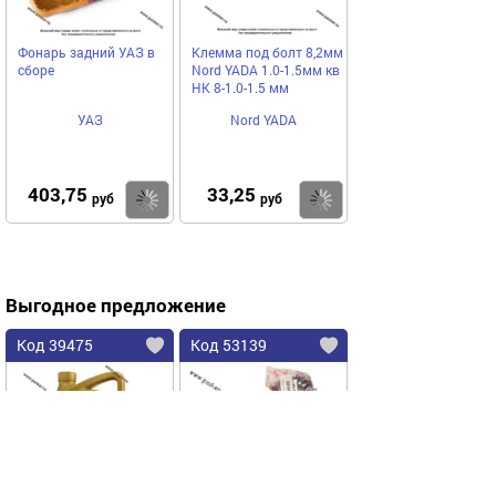
Фонарь задний УАЗ в
Клемма под болт 8,2мм
сборе
Nord YADA 1.0-1.5мм кв
НК 8-1.0-1.5 мм
УАЗ
Nord YADA
403,75
33,25
Купить
Купить
руб
руб
Выгодное предложение
Код 39475
Код 53139
Акция
Акция