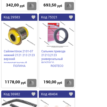
342,00
693,50
Купить
Купить
руб
руб
Код 29583
Код 75321
Сайлентблок 2101-07
Сальник привода
нижний 2121 213 2123
21213,2123
верхний
универсальный
полиуретановый
ROSTECO
ПОЛИНА
ROSTECO
[упаковка 4 шт.]
1178,00
190,00
Купить
Купить
руб
руб
Код 36982
Код 48404