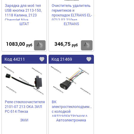
Зарядка для моб тел
Очиститель удалитель
USB кнопка 2113-150,
герметиков и
1118 Калина, 2123
прокладок ELTRANS EL-
Chevrolet Niva
0712.02 210мл
ШТАТ
ELTRANS
аэрозоль
1083,00
346,75
Купить
Купить
руб
руб
Код 44211
Код 21469
Реле стеклоочистителя
ВК
2101-07 213 ОКА ЗИЛ
электростеклоподъемников
РС-514 Пенза
с колодкой
АВТОЭЛЕКТРОНИКА
ЭМИ
Автоэлектроника
92.3709 с 7-ю
проводами