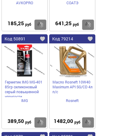
AVKOPRO
СОАТЭ
проводами AVKOPRO
185,25
641,25
Купить
Купить
руб
руб
Код 50891
Код 79214
Герметик IMG MG-401
Масло Rosneft 10W40
85гр силиконовый
Maximum API SG/CD 4л
серый повышенной
п/с
упругости
IMG
Rosneft
389,50
1482,00
Купить
Купить
руб
руб