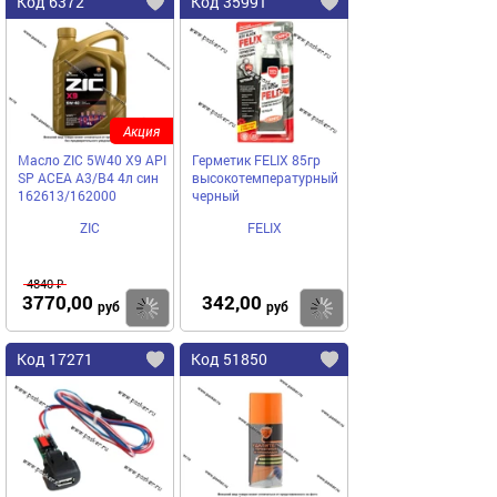
Код 6372
Код 35991
Акция
Масло ZIC 5W40 X9 API
Герметик FELIX 85гр
SP ACEA A3/B4 4л син
высокотемпературный
162613/162000
черный
ZIC
FELIX
4840 ₽
3770,00
342,00
Купить
Купить
руб
руб
Код 17271
Код 51850