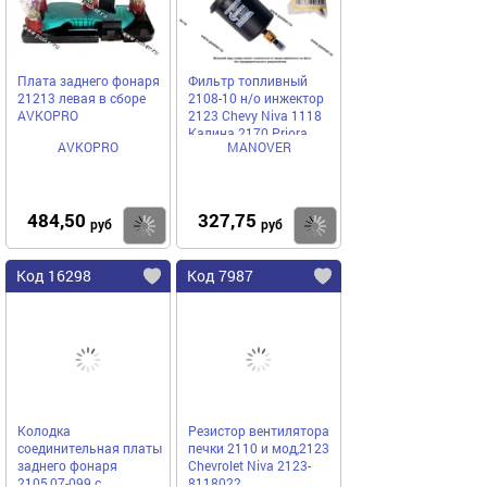
Плата заднего фонаря
Фильтр топливный
21213 левая в сборе
2108-10 н/о инжектор
AVKOPRO
2123 Chevy Niva 1118
Калина 2170 Priora
AVKOPRO
MANOVER
MANOVER MR9205342
484,50
327,75
Купить
Купить
руб
руб
Код 16298
Код 7987
Колодка
Резистор вентилятора
соединительная платы
печки 2110 и мод,2123
заднего фонаря
Chevrolet Niva 2123-
2105,07-099 с
8118022