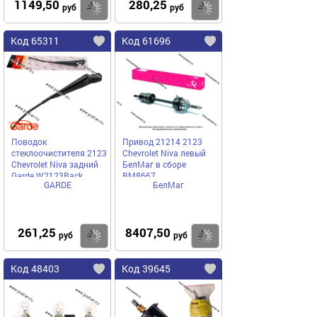
1149,50
280,25
Купить
Купить
руб
руб
Код 65311
Код 61696
Поводок
Привод 21214 2123
стеклоочистителя 2123
Chevrolet Niva левый
Chevrolet Niva задний
БелМаг в сборе
Garde W2123Back
BM8667
GARDE
БелМаг
261,25
8407,50
Купить
Купить
руб
руб
Код 48403
Код 39645