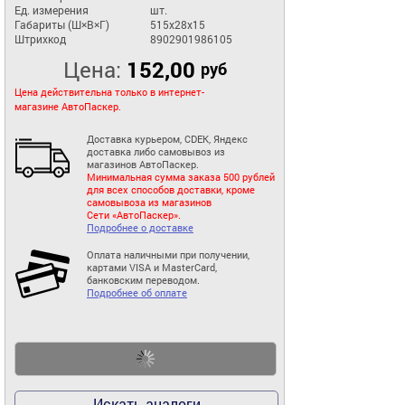
Ед. измерения
шт.
Габариты (Ш×В×Г)
515x28x15
Штрихкод
8902901986105
Цена:
152,00
руб
Цена действительна только в интернет-
магазине АвтоПаскер.
Доставка курьером, CDEK, Яндекс
доставка либо самовывоз из
магазинов АвтоПаскер.
Минимальная сумма заказа 500 рублей
для всех способов доставки, кроме
самовывоза из магазинов
Сети «АвтоПаскер».
Подробнее о доставке
Оплата наличными при получении,
картами VISA и MasterCard,
банковским переводом.
Подробнее об оплате
Искать аналоги