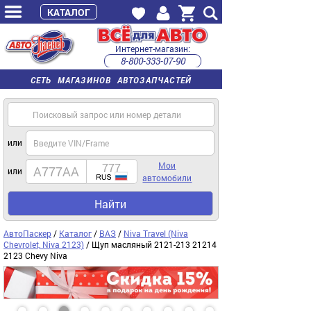
КАТАЛОГ
Интернет-магазин:
8-800-333-07-90
часы работы с 9:00 до 22:00 (пн-пт)
СЕТЬ МАГАЗИНОВ АВТОЗАПЧАСТЕЙ
или
Мои
или
автомобили
Найти
АвтоПаскер
/
Каталог
/
ВАЗ
/
Niva Travel (Niva
Chevrolet, Niva 2123)
/ Щуп масляный 2121-213 21214
2123 Chevy Niva