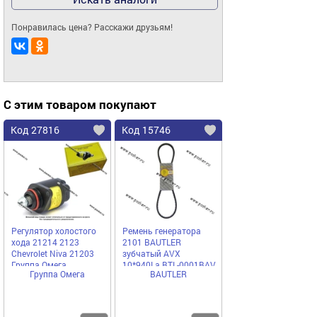
Понравилась цена? Расскажи друзьям!
С этим товаром покупают
Код 27816
Код 15746
Регулятор холостого
Ремень генератора
хода 21214 2123
2101 BAUTLER
Chevrolet Niva 21203
зубчатый AVX
Группа Омега
10*940La BTL-0001BAV
Группа Омега
BAUTLER