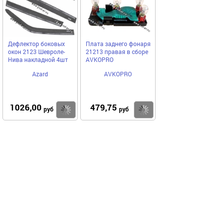
Дефлектор боковых
Плата заднего фонаря
окон 2123 Шевроле-
21213 правая в сборе
Нива накладной 4шт
AVKOPRO
Azard
AVKOPRO
1026,00
479,75
Купить
Купить
руб
руб
Выгодное предложение
Код 23403
Код 23402