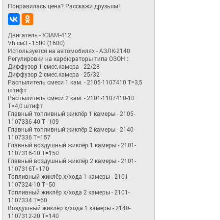
Понравилась цена? Расскажи друзьям!
Двигатель - УЗАМ-412

Vh см3 - 1500 (1600)

Используется на автомобилях - АЗЛК-2140

Регулировки на карбюраторы типа ОЗОН :

Диффузор 1 смес.камера - 22/28

Диффузор 2 смес.камера - 25/32

Распылитель смеси 1 кам. - 2105-1107410 T=3,5 
штифт

Распылитель смеси 2 кам. - 2101-1107410-10 
T=4,0 штифт

Главный топливный жиклёр 1 камеры - 2105-
1107336-40 T=109

Главный топливный жиклёр 2 камеры - 2140-
1107336 T=157

Главный воздушный жиклёр 1 камеры - 2101-
1107316-10 T=150

Главный воздушный жиклёр 2 камеры - 2101-
1107316T=170

Топливный жиклёр х/хода 1 камеры - 2101-
1107324-10 T=50

Топливный жиклёр х/хода 2 камеры - 2101-
1107334 T=60

Воздушный жиклёр х/хода 1 камеры - 2140-
1107312-20 T=140
