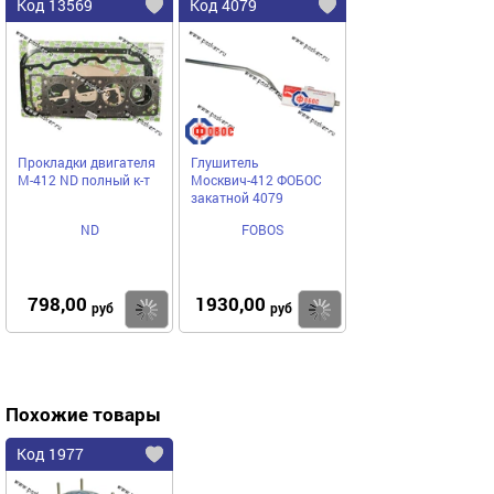
Код 13569
Код 4079
Прокладки двигателя
Глушитель
М-412 ND полный к-т
Москвич-412 ФОБОС
закатной 4079
ND
FOBOS
798,00
1930,00
Купить
Купить
руб
руб
Похожие товары
Код 1977