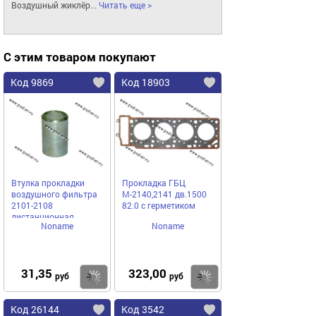
Воздушный жиклёр
... Читать еще >
С этим товаром покупают
Код 9869
Код 18903
Втулка прокладки
Прокладка ГБЦ
воздушного фильтра
М-2140,2141 дв.1500
2101-2108
82.0 с герметиком
дистанционная
Noname
Noname
31,35
323,00
Купить
Купить
руб
руб
Код 26144
Код 3542