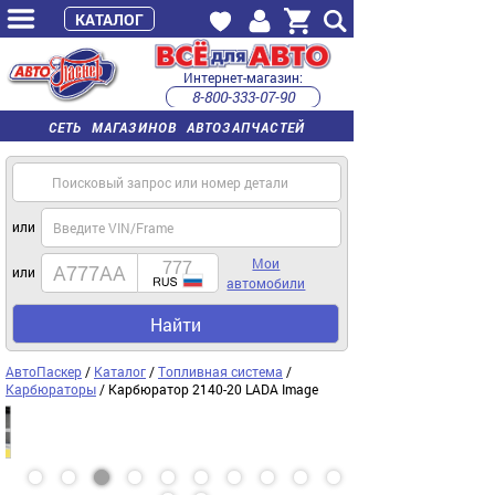
КАТАЛОГ
Интернет-магазин:
8-800-333-07-90
часы работы с 9:00 до 22:00 (пн-пт)
СЕТЬ МАГАЗИНОВ АВТОЗАПЧАСТЕЙ
или
Мои
или
автомобили
Найти
АвтоПаскер
/
Каталог
/
Топливная система
/
Карбюраторы
/ Карбюратор 2140-20 LADA Image