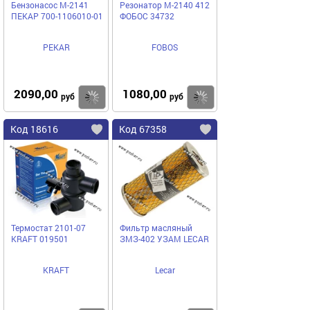
Бензонасос М-2141
Резонатор М-2140 412
ПЕКАР 700-1106010-01
ФОБОС 34732
PEKAR
FOBOS
2090,00
1080,00
Купить
Купить
руб
руб
Код 18616
Код 67358
Термостат 2101-07
Фильтр масляный
KRAFT 019501
ЗМЗ-402 УЗАМ LECAR
KRAFT
Lecar