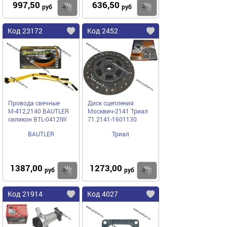
997,50
636,50
Купить
Купить
руб
руб
Код 23172
Код 2452
Провода свечные
Диск сцепления
М-412,2140 BAUTLER
Москвич-2141 Триал
силикон BTL-0412IW
71.2141-1601130
BAUTLER
Триал
1387,00
1273,00
Купить
Купить
руб
руб
Код 21914
Код 4027