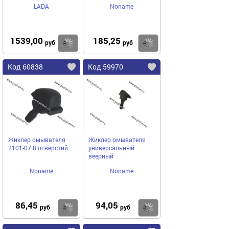
LADA
Noname
1539,00
185,25
Купить
Купить
руб
руб
Код 60838
Код 59970
Жиклер омывателя
Жиклер омывателя
2101-07 8 отверстий
универсальный
веерный
Noname
Noname
86,45
94,05
Купить
Купить
руб
руб