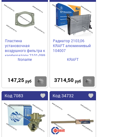
Пластина
Радиатор 2103,06
установочная
KRAFT алюминиевый
воздушного фильтра к
104007
карбюратору 2101-099
Noname
KRAFT
147,25
3714,50
Купить
Купить
руб
руб
Код 7083
Код 34732