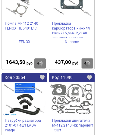
Помпа М- 412 2140
Прокладка
FENOX HB6401L1.1
карбюратора нижняя
Иж-2715,М-412,2140
для карбюратора
FENOX
Noname
ДААЗ паронит
[упаковка 10 шт.]
1643,50
437,00
Купить
Купить
руб
руб
Код 20564
Код 11999
Патрубки радиатора
Прокладки двигателя
2101-07 4шт LADA
М-412,2140,Иж паронит
Image
15шт