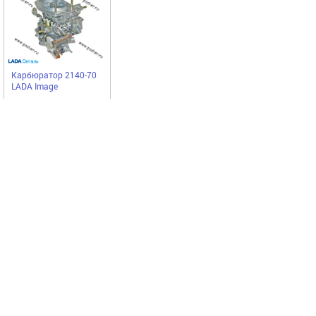
Карбюратор 2140-70
LADA Image
LADA
10687,50
Купить
руб
Выгодное предложение
Код 53144
Код 23387