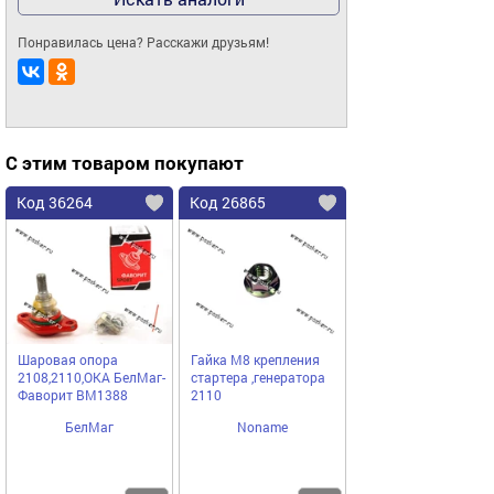
Понравилась цена? Расскажи друзьям!
С этим товаром покупают
Код 36264
Код 26865
Шаровая опора
Гайка М8 крепления
2108,2110,ОКА БелМаг-
стартера ,генератора
Фаворит BM1388
2110
БелМаг
Noname