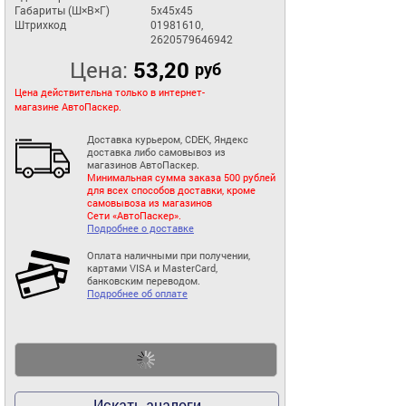
Габариты (Ш×В×Г)
5x45x45
Штрихкод
01981610,
2620579646942
Цена:
53,20
руб
Цена действительна только в интернет-
магазине АвтоПаскер.
Доставка курьером, CDEK, Яндекс
доставка либо самовывоз из
магазинов АвтоПаскер.
Минимальная сумма заказа 500 рублей
для всех способов доставки, кроме
самовывоза из магазинов
Сети «АвтоПаскер».
Подробнее о доставке
Оплата наличными при получении,
картами VISA и MasterCard,
банковским переводом.
Подробнее об оплате
Искать аналоги