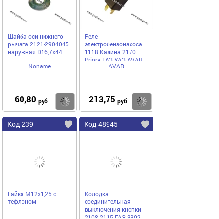
Шайба оси нижнего
Реле
рычага 2121-2904045
электробензонасоса
наружная D16,7х44
1118 Калина 2170
Priora ГАЗ УАЗ AVAR
Noname
AVAR
752.3777-10
60,80
213,75
Купить
Купить
руб
руб
Код 239
Код 48945
Гайка М12х1,25 с
Колодка
тефлоном
соединительная
выключения кнопки
2108-2115 ГАЗ 3302