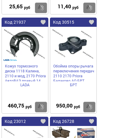
25,65
11,40
Купить
Купить
руб
руб
Код 21937
Код 30515
Кожух тормозного
Обойма опоры рычага
диска 1118 Калина,
переключения передач
2110 и мод, 2170 Priora
2110 2170 Priora
АвтоВАЗ правый 14
Балаково АО БРТ
LADA
БРТ
дюймов
460,75
950,00
Купить
Купить
руб
руб
Код 23012
Код 26728