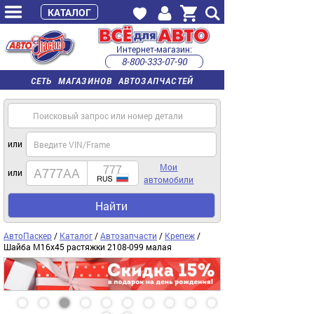
КАТАЛОГ
Интернет-магазин:
8-800-333-07-90
часы работы с 9:00 до 22:00 (пн-пт)
СЕТЬ МАГАЗИНОВ АВТОЗАПЧАСТЕЙ
или
Мои
или
автомобили
Найти
АвтоПаскер
/
Каталог
/
Автозапчасти
/
Крепеж
/
Шайба М16x45 растяжки 2108-099 малая