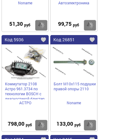
Noname
Автоэлектроника
Соболь Евро с 6-ю
проводами
АВТОЭЛЕКТРОН
51,30
99,75
Купить
Купить
руб
руб
Код 5936
Код 26851
Коммутатор 2108
Болт М10х115 подушки
Астро 961.3734 по
правой опоры 2110
технологии BOSCH с
диагностикой блистер
АСТРО
Noname
Пенза
798,00
133,00
Купить
Купить
руб
руб