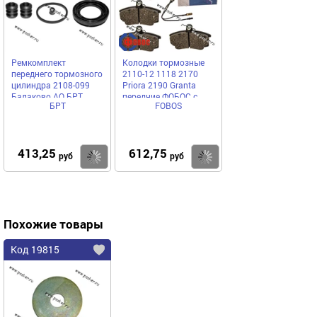
Ремкомплект
Колодки тормозные
переднего тормозного
2110-12 1118 2170
цилиндра 2108-099
Priora 2190 Granta
Балаково АО БРТ
передние ФОБОС с
БРТ
FOBOS
элект.датчиком F1623L
413,25
612,75
Купить
Купить
руб
руб
Похожие товары
Код 19815