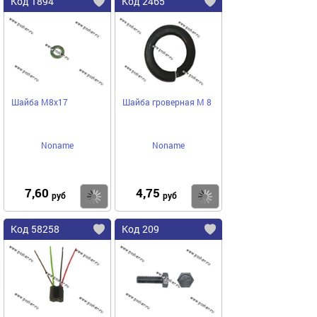
Код 1894
Код 2465
Шайба М8х17
Шайба гроверная М 8
Noname
Noname
7,60
4,75
Купить
Купить
руб
руб
Код 58258
Код 209