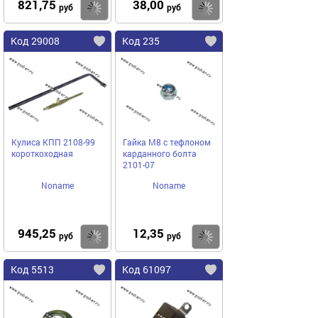
821,75
38,00
Купить
Купить
руб
руб
Код 29008
Код 235
Кулиса КПП 2108-99
Гайка М8 с тефлоном
короткоходная
карданного болта
2101-07
Noname
Noname
945,25
12,35
Купить
Купить
руб
руб
Код 5513
Код 61097