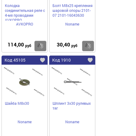
Колодка
Болт М8х25 крепления
соединительная реле с
шаровой опоры 2101-
4-мя проводами
07 2101-16043630
AVKOPRO
AVKOPRO
Noname
114,00
30,40
Купить
Купить
руб
руб
Код 45105
Код 1910
Шайба М8х30
Шплинт 3х30 рулевых
тяг
Noname
Noname