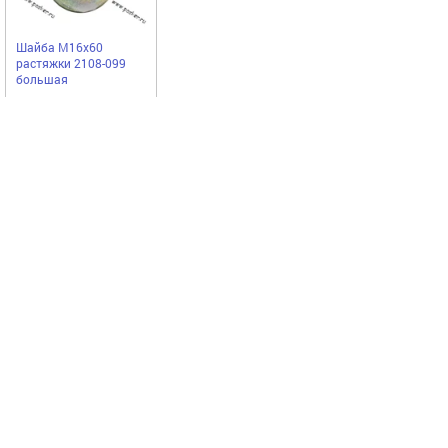
Шайба М16x60
растяжки 2108-099
большая
Noname
99,75
Купить
руб
Выгодное предложение
Код 70904
Код 75121
Акция
Акция