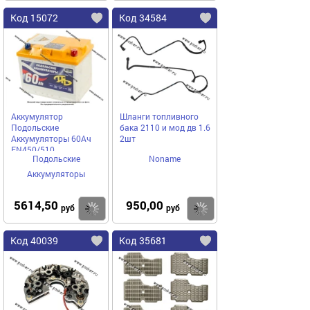
Код 15072
Код 34584
Аккумулятор
Шланги топливного
Подольские
бака 2110 и мод дв 1.6
Аккумуляторы 60Ач
2шт
EN450/510
Подольские
Noname
242х175х190 обр/п
П203845
Аккумуляторы
5614,50
950,00
Купить
Купить
руб
руб
Код 40039
Код 35681