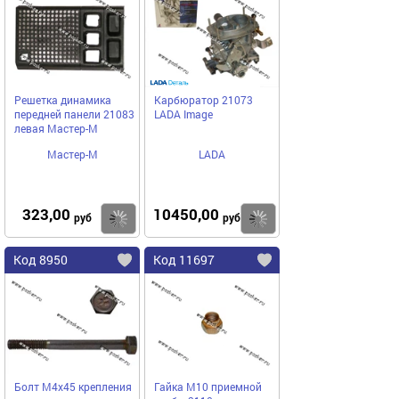
Решетка динамика
Карбюратор 21073
передней панели 21083
LADA Image
левая Мастер-М
Мастер-М
LADA
323,00
10450,00
Купить
Купить
руб
руб
Код 8950
Код 11697
Болт М4х45 крепления
Гайка М10 приемной