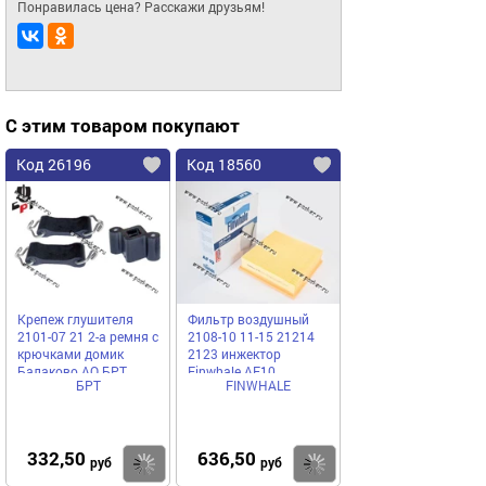
Понравилась цена? Расскажи друзьям!
С этим товаром покупают
Код 26196
Код 18560
Крепеж глушителя
Фильтр воздушный
2101-07 21 2-а ремня с
2108-10 11-15 21214
крючками домик
2123 инжектор
Балаково АО БРТ
Finwhale AF10
БРТ
FINWHALE
332,50
636,50
Купить
Купить
руб
руб