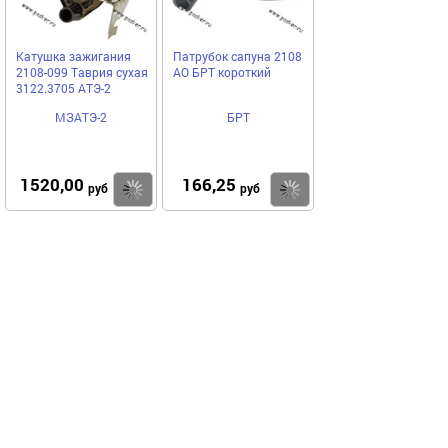
Катушка зажигания
Патрубок сапуна 2108
2108-099 Таврия сухая
АО БРТ короткий
3122.3705 АТЭ-2
МЗАТЭ-2
БРТ
1520,00
166,25
Купить
Купить
руб
руб
Выгодное предложение
Код 19709
Код 25510
Акция
Акция