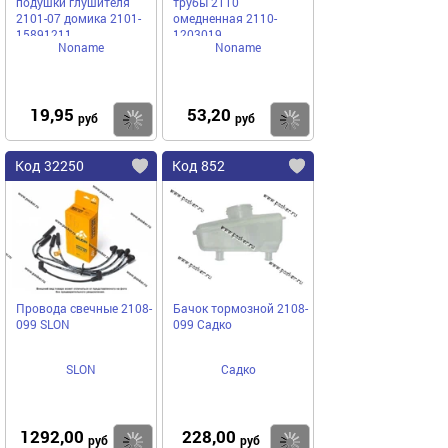
подушки глушителя
трубы 2110
2101-07 домика 2101-
омедненная 2110-
15891211
1203019
Noname
Noname
19,95
53,20
Купить
Купить
руб
руб
Код 32250
Код 852
Провода свечные 2108-
Бачок тормозной 2108-
099 SLON
099 Садко
SLON
Садко
1292,00
228,00
Купить
Купить
руб
руб