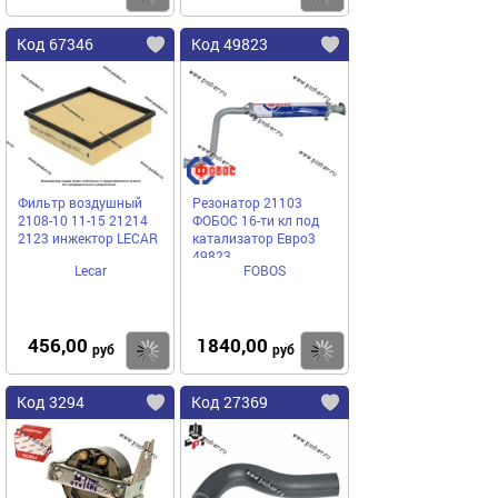
Код 67346
Код 49823
Фильтр воздушный
Резонатор 21103
2108-10 11-15 21214
ФОБОС 16-ти кл под
2123 инжектор LECAR
катализатор Евро3
49823
Lecar
FOBOS
456,00
1840,00
Купить
Купить
руб
руб
Код 3294
Код 27369