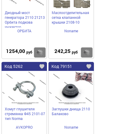
Диодный мост
Маслоотделительная
генератора 2110 21213
сетка клапанной
Орбита подкова
крышки 2108-10
инжектор
ОРБИТА
Noname
1254,00
242,25
Купить
Купить
руб
руб
Код 5262
Код 79151
Хомут глушителя
Заглушки днища 2110
стремянка Ф45 2101-07
Балаково
тип Norma
AVKOPRO
Noname