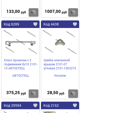
133,00
1007,00
Купить
Купить
руб
руб
Код 6289
Код 4438
Ключ прокачки с 2
Шайба клапанной
поджимами 8x10 2101-
крышки 2101-07
10 АВТОСПЕЦ
угловая 2101-1003275
АВТОСПЕЦ
Noname
375,25
28,50
Купить
Купить
руб
руб
Код 29594
Код 2162