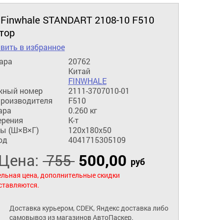
 Finwhale STANDART 2108-10 F510
тор
вить в избранное
ара
20762
Китай
FINWHALE
жный номер
2111-3707010-01
производителя
F510
ара
0.260 кг
ерения
К-т
ы (Ш×В×Г)
120x180x50
од
4041715305109
Цена:
500,00
755
руб
льная цена, дополнительные скидки
ставляются.
Доставка курьером, CDEK, Яндекс доставка либо
самовывоз из магазинов АвтоПаскер.