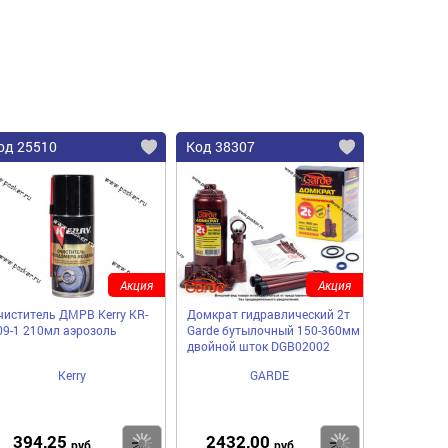
од 25510
Код 38307
Акция
Акция
чиститель ДМРВ Kerry KR-
Домкрат гидравлический 2т
09-1 210мл аэрозоль
Garde бутылочный 150-360мм
двойной шток DGB02002
Kerry
GARDE
394,25
2432,00
пить
Купить
Купить
руб
руб