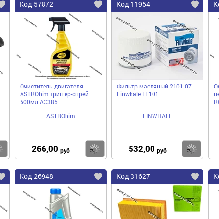
Код 57872
Код 11954
К
Очиститель двигателя
Фильтр масляный 2101-07
О
ASTROhim триггер-спрей
Finwhale LF101
п
500мл AC385
R
ASTROhim
FINWHALE
266,00
532,00
Купить
Купить
Ку
руб
руб
Код 26948
Код 31627
К