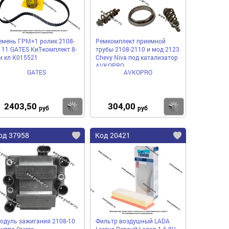
емень ГРМ+1 ролик 2108-
Ремкомплект приемной
111 GATES КиТ-комплект 8-
трубы 2108-2110 и мод 2123
и кл K015521
Chevy Niva под катализатор
AVKOPRO
GATES
AVKOPRO
2403,50
304,00
пить
Купить
Купить
руб
руб
од 37958
Код 20421
одуль зажигания 2108-10
Фильтр воздушный LADA
руппа Омега
Largus Renault Logan 1.6 8V