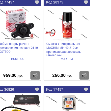
од 77457
Код 28375
бойма опоры рычага
Смазка Универсальная
ереключения передач 2110
MAXHIM MH-40 210мл
OSTECO
проникающая аэрозоль
MH080104
ROSTECO
MAXHIM
969,00
266,00
пить
Купить
Купить
руб
руб
од 36829
Код 17457