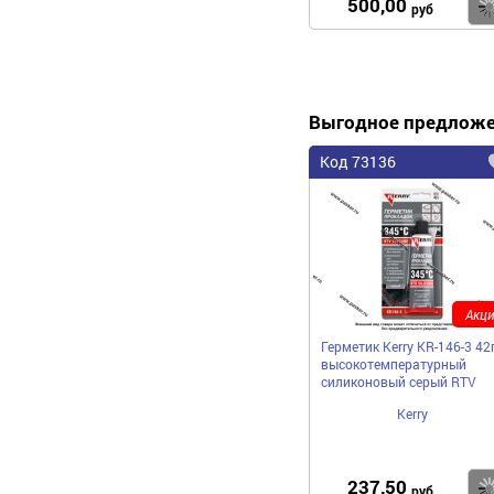
500,00
руб
Выгодное предлож
Код 73136
Акци
Герметик Kerry KR-146-3 42
высокотемпературный
силиконовый серый RTV
Kerry
237,50
руб