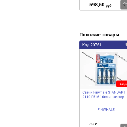
598,50
руб
Похожие товары
Код 20761
Акци
Свечи Finwhale STANDART
2110 F516 16кл инжектор
FINWHALE
755 ₽