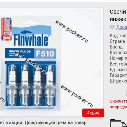
Свечи
инжек
Доба
Код тов
Страна
Бренд
Катало
Номер 
Вес тов
Ед. изм
Габарит
Штрихк
Окончате
не предо
Акция
ует в акции. Действующая цена на товар