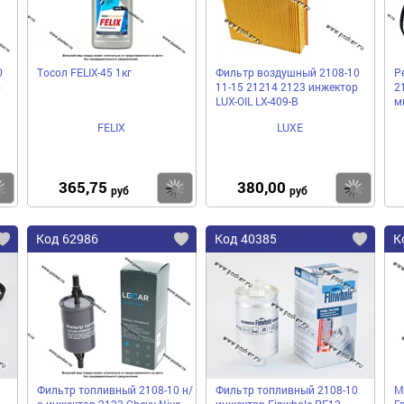
0
Тосол FELIX-45 1кг
Фильтр воздушный 2108-10
Р
р
11-15 21214 2123 инжектор
2
LUX-OIL LX-409-B
м
FELIX
LUXE
365,75
380,00
Купить
Купить
Ку
руб
руб
Код 62986
Код 40385
К
Фильтр топливный 2108-10 н/
Фильтр топливный 2108-10
М
о инжектор 2123 Chevy Niva
инжектор Finwhale PF12
Г