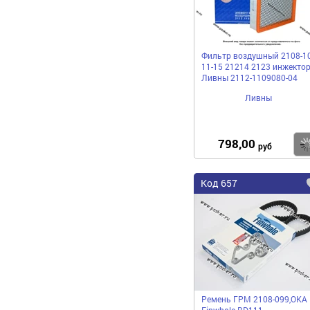
Фильтр воздушный 2108-1
11-15 21214 2123 инжекто
Ливны 2112-1109080-04
Ливны
798,00
руб
Код 657
Ремень ГРМ 2108-099,ОКА
Finwhale BD111