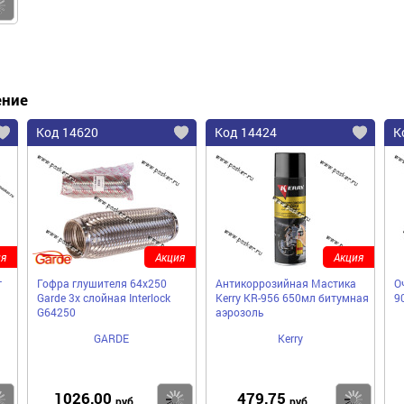
Купить
ение
Код 14620
Код 14424
К
я
Акция
Акция
г
Гофра глушителя 64x250
Антикоррозийная Мастика
О
Garde 3х слойная Interloсk
Kerry KR-956 650мл битумная
9
G64250
аэрозоль
GARDE
Kerry
1026,00
479,75
Купить
Купить
Ку
руб
руб