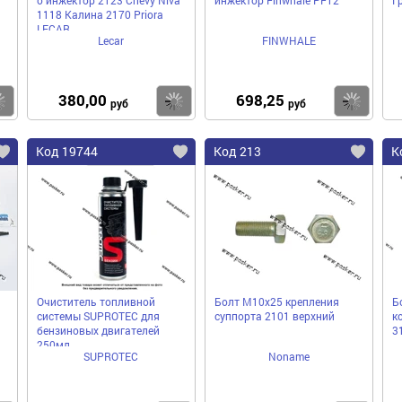
1118 Калина 2170 Priora
LECAR
Lecar
FINWHALE
380,00
698,25
Купить
Купить
Ку
руб
руб
Код 19744
Код 213
К
Очиститель топливной
Болт М10х25 крепления
Б
системы SUPROTEC для
суппорта 2101 верхний
к
бензиновых двигателей
3
250мл
SUPROTEC
Noname