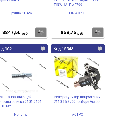
FINWHALE AF799
Группа Омега
FINWHALE
3847,50
859,75
пить
Купить
Купить
руб
руб
од 962
Код 15548
олт направляющей
Реле регулятор напряжения
олесного диска 2101 2101-
2110 55.3702 в сборе Астро
101082
Noname
АСТРО