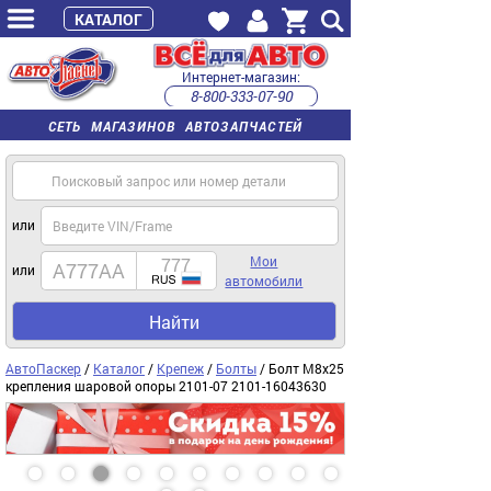
КАТАЛОГ
Интернет-магазин:
8-800-333-07-90
часы работы с 9:00 до 22:00 (пн-пт)
СЕТЬ МАГАЗИНОВ АВТОЗАПЧАСТЕЙ
или
Мои
или
автомобили
Найти
АвтоПаскер
/
Каталог
/
Крепеж
/
Болты
/ Болт М8х25
крепления шаровой опоры 2101-07 2101-16043630