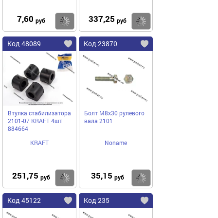
7,60
337,25
Купить
Купить
руб
руб
Код 48089
Код 23870
Втулка стабилизатора
Болт М8х30 рулевого
2101-07 KRAFT 4шт
вала 2101
884664
KRAFT
Noname
251,75
35,15
Купить
Купить
руб
руб
Код 45122
Код 235