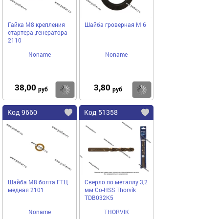
Гайка М8 крепления
Шайба гроверная М 6
стартера ,генератора
2110
Noname
Noname
38,00
3,80
Купить
Купить
руб
руб
Код 9660
Код 51358
Шайба М8 болта ГТЦ
Сверло по металлу 3,2
медная 2101
мм Co-HSS Thorvik
TDB032K5
Noname
THORVIK