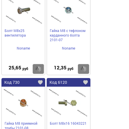
Болт М8х25
Гайка М8 с тефлоном
вентилятора
карданного болта
2101-07
Noname
Noname
25,65
12,35
Купить
Купить
руб
руб
Код 730
Код 6120
Гайка М8 приемной
Болт М8х16 16043221
трубы 2101-08