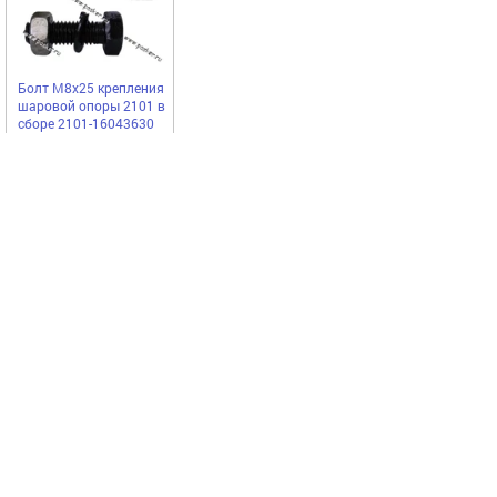
Болт М8х25 крепления
шаровой опоры 2101 в
сборе 2101-16043630
Noname
52,25
Купить
руб
Выгодное предложение
Код 58772
Код 23391