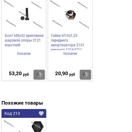
Болт М8х32 крепления
Гайка М10х1,25
шаровой опоры 2121
переднего
короткий
амортизатора 2101
верхняя 12164711
Noname
Noname
53,20
20,90
Купить
Купить
руб
руб
Похожие товары
Код 210