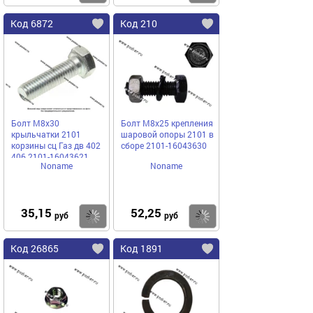
Код 6872
Код 210
Болт М8х30
Болт М8х25 крепления
крыльчатки 2101
шаровой опоры 2101 в
корзины сц Газ дв 402
сборе 2101-16043630
406 2101-16043621
Noname
Noname
35,15
52,25
Купить
Купить
руб
руб
Код 26865
Код 1891