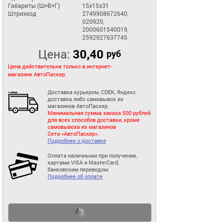
Габариты (Ш×В×Г)
15x15x31
Штрихкод
2749908672640,
020920,
2000601540019,
2592927637745
Цена:
30,40
руб
Цена действительна только в интернет-
магазине АвтоПаскер.
Доставка курьером, CDEK, Яндекс
доставка либо самовывоз из
магазинов АвтоПаскер.
Минимальная сумма заказа 500 рублей
для всех способов доставки, кроме
самовывоза из магазинов
Сети «АвтоПаскер».
Подробнее о доставке
Оплата наличными при получении,
картами VISA и MasterCard,
банковским переводом.
Подробнее об оплате