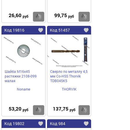
26,60
99,75
Купить
Купить
руб
руб
Код 19816
Код 51457
Шайба М16x45
Сверло по металлу 4,5
растяжки 2108-099
мм Co-HSS Thorvik
малая
TDB045K5
Noname
THORVIK
53,20
137,75
Купить
Купить
руб
руб
Код 19802
Код 984