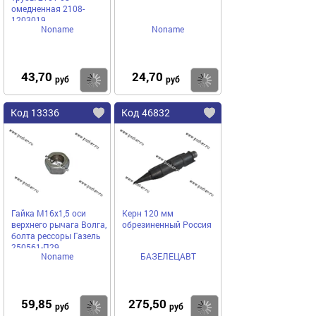
омедненная 2108-
1203019
Noname
Noname
43,70
24,70
Купить
Купить
руб
руб
Код 13336
Код 46832
Гайка М16х1,5 оси
Керн 120 мм
верхнего рычага Волга,
обрезиненный Россия
болта рессоры Газель
250561-П29
Noname
БАЗЕЛЕЦАВТ
59,85
275,50
Купить
Купить
руб
руб