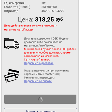
Ед. измерения
шт.
Габариты (Ш×В×Г)
35x70x260
Штрихкод
4620015804279
Цена:
318,25
руб
Цена действительна только в интернет-
магазине АвтоПаскер.
Доставка курьером, CDEK, Яндекс
доставка либо самовывоз из
магазинов АвтоПаскер.
Минимальная сумма заказа 500 рублей
для всех способов доставки, кроме
самовывоза из магазинов
Сети «АвтоПаскер».
Подробнее о доставке
Оплата наличными при получении,
картами VISA и MasterCard,
банковским переводом.
Подробнее об оплате
Искать аналоги