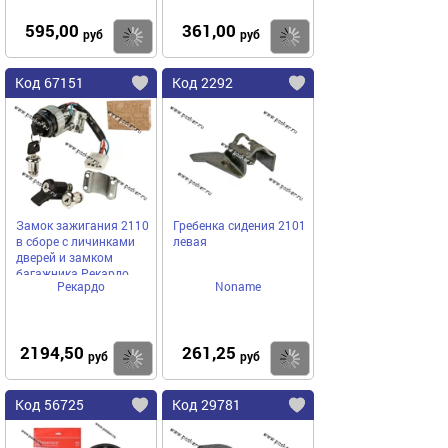
595,00
361,00
Купить
Купить
руб
руб
Код 67151
Код 2292
Замок зажигания 2110
Гребенка сидения 2101
в сборе с личинками
левая
дверей и замком
багажника Рекардо
Рекардо
Noname
2194,50
261,25
Купить
Купить
руб
руб
Код 56725
Код 29781