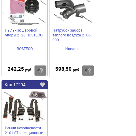
Пыльник шаровой
Патрубок забора
опоры 2123 ROSTECO
теплого воздуха 2108-
099
ROSTECO
Noname
242,25
598,50
Купить
Купить
руб
руб
Код 17294
Ремни безопасности
2101-07 инерционные