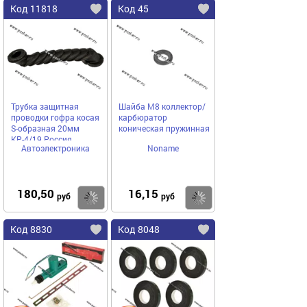
Код 11818
Код 45
Трубка защитная
Шайба М8 коллектор/
проводки гофра косая
карбюратор
S-образная 20мм
коническая пружинная
КР-4/19 Россия
Автоэлектроника
Noname
АВТОЭЛЕКТРОНИКА
180,50
16,15
Купить
Купить
руб
руб
Код 8830
Код 8048