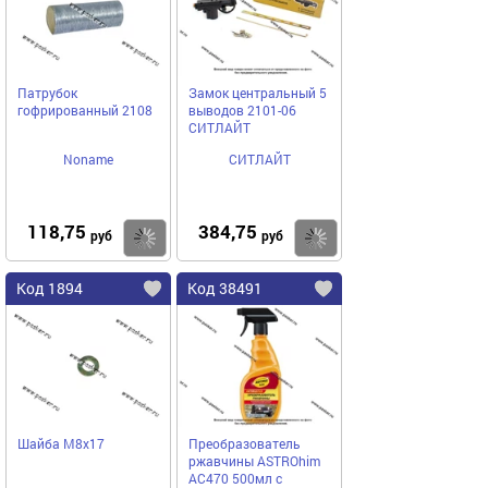
Патрубок
Замок центральный 5
гофрированный 2108
выводов 2101-06
СИТЛАЙТ
Noname
СИТЛАЙТ
118,75
384,75
Купить
Купить
руб
руб
Код 1894
Код 38491
Шайба М8х17
Преобразователь
ржавчины ASTROhim
AC470 500мл с