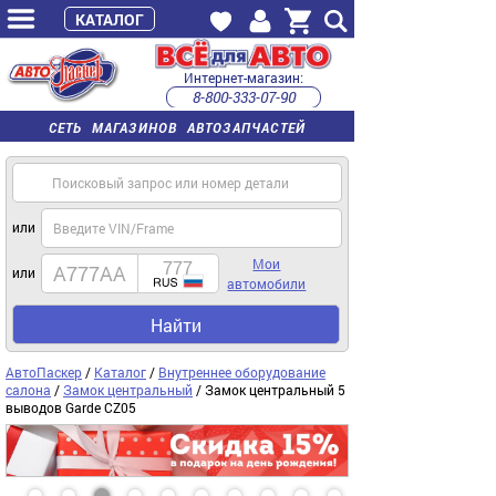
КАТАЛОГ
Интернет-магазин:
8-800-333-07-90
часы работы с 9:00 до 22:00 (пн-пт)
СЕТЬ МАГАЗИНОВ АВТОЗАПЧАСТЕЙ
или
Мои
или
автомобили
Найти
АвтоПаскер
/
Каталог
/
Внутреннее оборудование
салона
/
Замок центральный
/ Замок центральный 5
выводов Garde CZ05