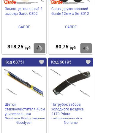
Замок центральный 2
Скотч двухсторонний
вывода Garde CZ02
Garde 12мм х 5м SD12
GARDE
GARDE
318,25
80,75
Купить
Купить
руб
руб
Код 68751
Код 60195
Щетки
Патрубок забора
стеклоочистителя 48см
холодного воздуха
универсальная
2170 Priora
Goodyear Winter зимняя
гофрированный в
Goodyear
Noname
сборе