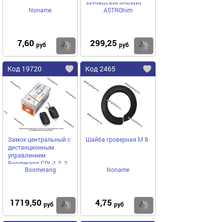
активными ионами
Noname
ASTROhim
цинка триггер
7,60
299,25
Купить
Купить
руб
руб
Код 19720
Код 2465
Замок центральный с
Шайба гроверная М 8
дистанционным
управлением
Boomerang CDL-1.2, 2
Boomerang
Noname
брелока под ключ
1719,50
4,75
Купить
Купить
руб
руб