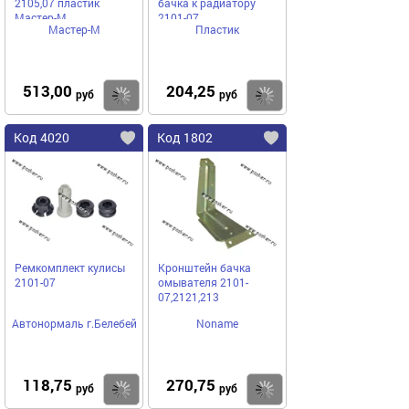
2105,07 пластик
бачка к радиатору
Мастер-М
2101-07
Мастер-М
Пластик
513,00
204,25
Купить
Купить
руб
руб
Код 4020
Код 1802
Ремкомплект кулисы
Кронштейн бачка
2101-07
омывателя 2101-
07,2121,213
Автонормаль г.Белебей
Noname
118,75
270,75
Купить
Купить
руб
руб