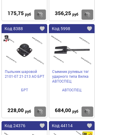
175,75
356,25
Купить
Купить
руб
руб
Код 8388
Код 5998
Пыльник шаровой
Съемник рулевых тяг
2101-07 21-213 АО БРТ
ударного типа Вилка
АВТОСПЕЦ
БРТ
АВТОСПЕЦ
228,00
684,00
Купить
Купить
руб
руб
Код 24376
Код 44114