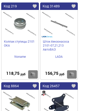
Код 219
Код 31489
Колпак ступицы 2101
Шток бензонасоса
ОКА
2101-07,21,213
АвтоВАЗ
Noname
LADA
118,75
156,75
Купить
Купить
руб
руб
Код 8864
Код 26457