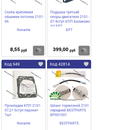
Скоба крепления
Подушка третьей
обшивки потолка 2101-
опоры двигателя 2101-
06
07 4ступ КПП Балаково
АО БРТ
Noname
БРТ
8,55
399,00
Купить
Купить
руб
руб
Код 949
Код 42814
Прокладки КПП 2101-
Шланг тормозной 2101
07,21 5ступ паронит
передний BESTPARTS
7шт
BP001001
Noname
BESTPARTS