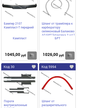
Бампер 2107
Шланг от трамблера к
Кампласт-Т передний
карбюратору
силиконовый Балаково
АО БРТ [упаковка 2 шт.]
Кампласт
БРТ
1045,00
1026,00
Купить
Купить
руб
руб
Код 30
Код 5994
Пороги
Шланг от
внутрисалонные
расширительного