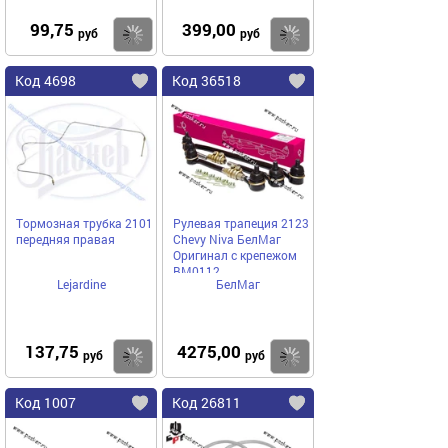
99,75
399,00
Купить
Купить
руб
руб
Код 4698
Код 36518
Тормозная трубка 2101
Рулевая трапеция 2123
передняя правая
Chevy Niva БелМаг
Оригинал с крепежом
BM0112
Lejardine
БелМаг
137,75
4275,00
Купить
Купить
руб
руб
Код 1007
Код 26811