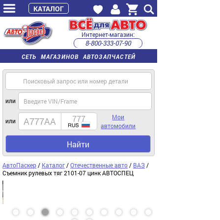
КАТАЛОГ
Интернет-магазин:
8-800-333-07-90
часы работы с 9:00 до 22:00 (пн-пт)
СЕТЬ МАГАЗИНОВ АВТОЗАПЧАСТЕЙ
или
Мои
или
автомобили
Найти
АвтоПаскер
/
Каталог
/
Отечественные авто
/
ВАЗ
/
Съемник рулевых тяг 2101-07 цинк АВТОСПЕЦ