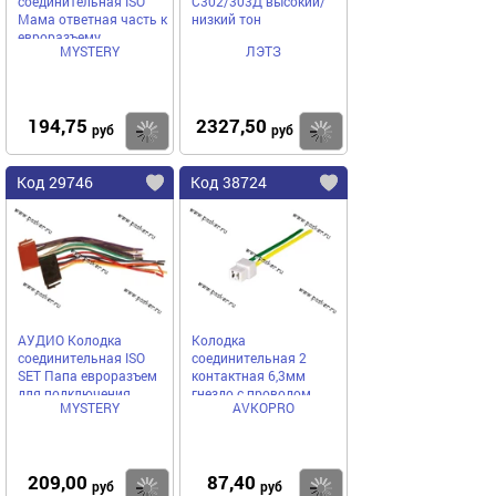
соединительная ISO
С302/303Д высокий/
Мама ответная часть к
низкий тон
евроразъему
MYSTERY
ЛЭТЗ
194,75
2327,50
Купить
Купить
руб
руб
Код 29746
Код 38724
АУДИО Колодка
Колодка
соединительная ISO
соединительная 2
SET Папа евроразъем
контактная 6,3мм
для подключения
гнездо с проводом
MYSTERY
AVKOPRO
автомагнитолы с
2,50мм AVKOPRO
проводами
209,00
87,40
Купить
Купить
руб
руб