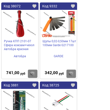
Код 38072
Код 9332
Ручка КПП 2101-07
Щупы 0,02-0,50мм 17шт
Сфера кожзам+чехол
100мм Garde G217100
АвтоБра красная
АвтоБра
GARDE
741,00
342,00
Купить
Купить
руб
руб
Код 3881
Код 38725