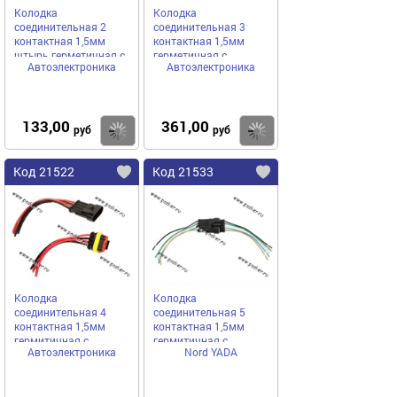
Колодка
Колодка
соединительная 2
соединительная 3
контактная 1,5мм
контактная 1,5мм
штырь герметичная с
герметичная с
Автоэлектроника
Автоэлектроника
проводом
проводом
133,00
361,00
Купить
Купить
руб
руб
Код 21522
Код 21533
Колодка
Колодка
соединительная 4
соединительная 5
контактная 1,5мм
контактная 1,5мм
гермитичная с
гермитичная с
Автоэлектроника
Nord YADA
проводом
проводом