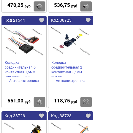
470,25
536,75
Купить
Купить
руб
руб
Код 21544
Код 38723
Колодка
Колодка
соединительная 6
соединительная 2
контактная 1,5мм
контактная 1,5мм
герметичная с
штырь
Автоэлектроника
Автоэлектроника
проводом
АВТОЭЛЕКТРОНИКА
герметичная под 0,75-
1,50мм кв
551,00
118,75
Купить
Купить
руб
руб
Код 38726
Код 38728