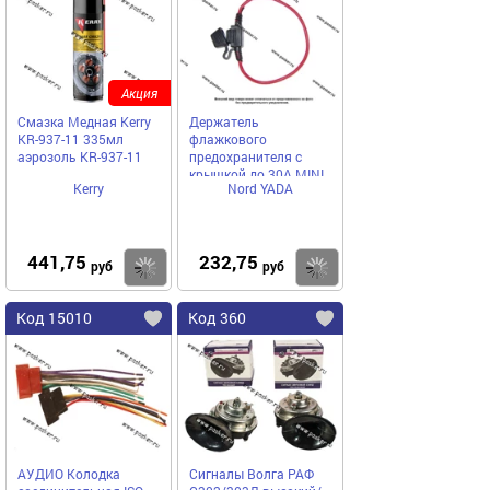
Акция
Смазка Медная Kerry
Держатель
KR-937-11 335мл
флажкового
аэрозоль KR-937-11
предохранителя с
крышкой до 30А MINI
Kerry
Nord YADA
W707 сечение провода
1,3мм Nord YADA
441,75
232,75
Купить
Купить
руб
руб
Код 15010
Код 360
АУДИО Колодка
Сигналы Волга РАФ