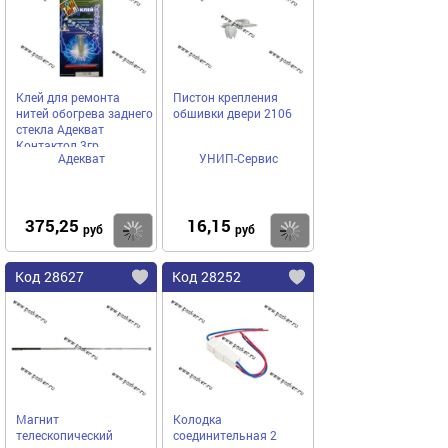
Клей для ремонта
Пистон крепления
нитей обогрева заднего
обшивки двери 2106
стекла Адекват
Контактол 3гр
Адекват
УНИП-Сервис
375,25
16,15
Купить
Купить
руб
руб
Код 28627
Код 28252
Магнит
Колодка
телескопический
соединительная 2