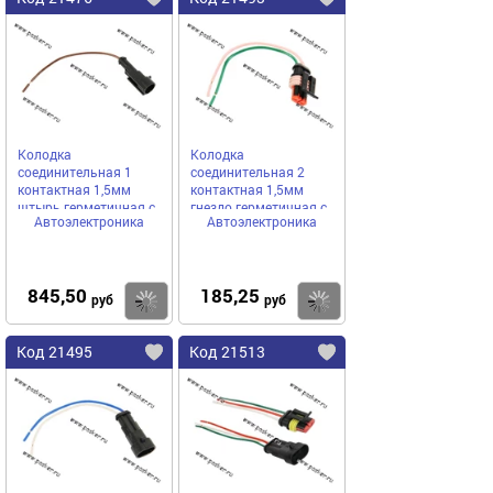
Колодка
Колодка
соединительная 1
соединительная 2
контактная 1,5мм
контактная 1,5мм
штырь герметичная с
гнездо герметичная с
Автоэлектроника
Автоэлектроника
проводом [упаковка 10
проводом
шт.]
845,50
185,25
Купить
Купить
руб
руб
Код 21495
Код 21513