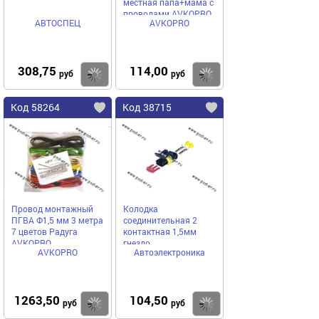
местная папа+мама с
проводами AVKOPRO
АВТОСПЕЦ
AVKOPRO
308,75
114,00
Купить
Купить
руб
руб
Код 58264
Код 38715
Провод монтажный
Колодка
ПГВА Ф1,5 мм 3 метра
соединительная 2
7 цветов Радуга
контактная 1,5мм
AVKOPRO
гнездо
AVKOPRO
Автоэлектроника
АВТОЭЛЕКТРОНИКА
герметичная
1263,50
104,50
Купить
Купить
руб
руб