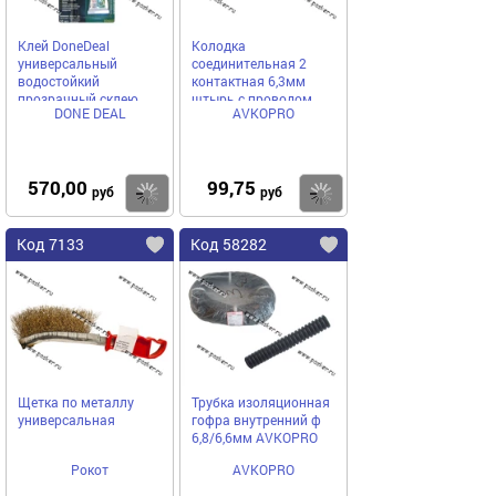
Клей DoneDeal
Колодка
универсальный
соединительная 2
водостойкий
контактная 6,3мм
прозрачный cклею
штырь с проводом
DONE DEAL
AVKOPRO
насмерть 30гр 6657
2,50мм AVKOPRO
570,00
99,75
Купить
Купить
руб
руб
Код 7133
Код 58282
Щетка по металлу
Трубка изоляционная
универсальная
гофра внутренний ф
6,8/6,6мм AVKOPRO
Рокот
AVKOPRO