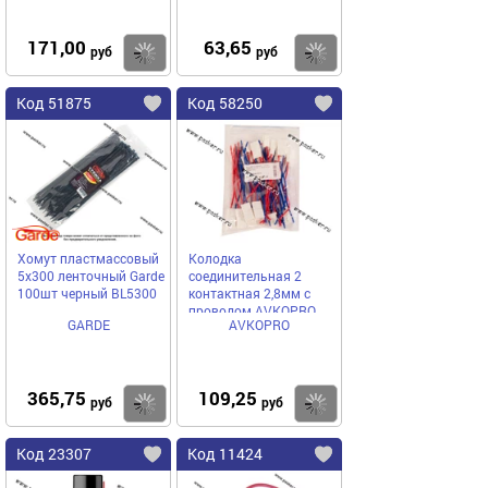
171,00
63,65
Купить
Купить
руб
руб
Код 51875
Код 58250
Хомут пластмассовый
Колодка
5х300 ленточный Garde
соединительная 2
100шт черный BL5300
контактная 2,8мм с
проводом AVKOPRO
GARDE
AVKOPRO
365,75
109,25
Купить
Купить
руб
руб
Код 23307
Код 11424