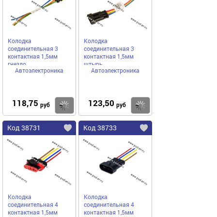
Колодка
Колодка
соединительная 3
соединительная 3
контактная 1,5мм
контактная 1,5мм
гнездо
штырь
Автоэлектроника
Автоэлектроника
АВТОЭЛЕКТРОНИКА
АВТОЭЛЕКТРОНИКА
герметичная с
герметичная с
проводом 0,50мм кв
проводом 0,50мм кв
118,75
123,50
Купить
Купить
руб
руб
Код 38731
Код 38733
Колодка
Колодка
соединительная 4
соединительная 4
контактная 1,5мм
контактная 1,5мм