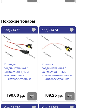
Похожие товары
Код 21472
Код 21474
Колодка
Колодка
соединительная 1
соединительная 1
контактная 1,5мм
контактная 1,5мм
герметичная с
гнездо герметичная с
Автоэлектроника
Автоэлектроника
проводом
проводом
190,00
109,25
Купить
Купить
руб
руб
Код 21476
Код 21493