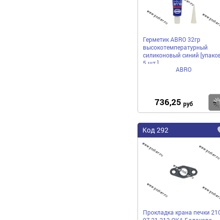
Герметик ABRO 32гр
высокотемпературный
силиконовый синий [упако
5 шт.]
ABRO
736,25
руб
Код 292
Прокладка крана печки 210
07 21 213 ОКА Балаково