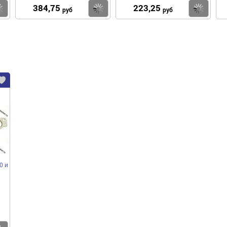
384,75
223,25
Купить
Купить
Ку
руб
руб
0 и