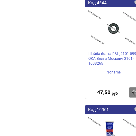
Код 4544
Шайба болта ГБЦ 2101-09
ОКА Волга Москвич 2101-
1003265
Noname
47,50
руб
Код 19961