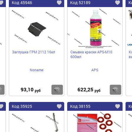
Код 45946
Код 52189
К
9
Заглушка ГРМ 2112 16кл
Смывка краски APS-M10
К
600мл
в
Noname
APS
93,10
622,25
Купить
Купить
Ку
руб
руб
Код 35925
Код 38155
К