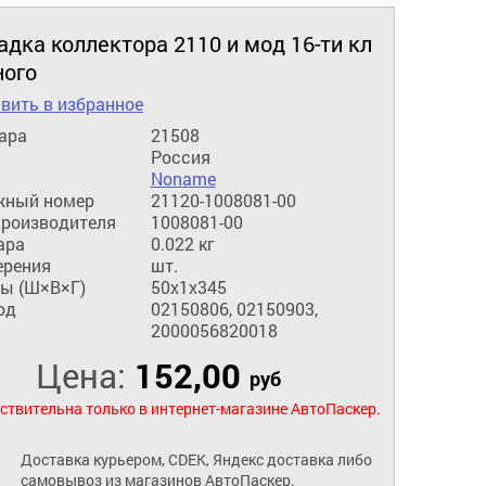
дка коллектора 2110 и мод 16-ти кл
ного
вить в избранное
ара
21508
Россия
Noname
жный номер
21120-1008081-00
производителя
1008081-00
ара
0.022 кг
ерения
шт.
ы (Ш×В×Г)
50x1x345
од
02150806, 02150903,
2000056820018
Цена:
152,00
руб
ствительна только в интернет-магазине АвтоПаскер.
Доставка курьером, CDEK, Яндекс доставка либо
самовывоз из магазинов АвтоПаскер.