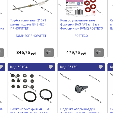
Трубка топливная 21073
Кольцо уплотнительное
О
рампы подача БИЗНЕС-
форсунки ВАЗ ГАЗ к-т 8 шт
м
вка
ПРИОРИТЕТ
Фторсиликон FVMQ ROSTECO
В
БИЗНЕСПРИОРИТЕТ
ROSTECO
346,75
479,75
Купить
Купить
Ку
руб
руб
Код 60194
Код 25179
К
1-
Ремкомплект крышки ГРМ
Подушка опоры воздуш
З
21124 21126 16-ти кл 1,6л
фильтра 2110-12 инжектор
2