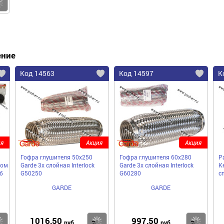
Купить
ение
Код 14563
Код 14597
К
я
Акция
Акция
Гофра глушителя 50x250
Гофра глушителя 60x280
Р
зом
Garde 3х слойная Interloсk
Garde 3х слойная Interloсk
K
б
G50250
G60280
с
GARDE
GARDE
1016,50
997,50
Купить
Купить
Ку
руб
руб