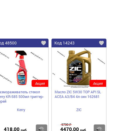
од 48500
Код 14243
Акция
Акция
азмораживатель стекол
Масло ZIC 5W30 TOP API SL
erry KR-585 500мл триггер-
ACEA A3/B4 4л син 162681
прей
Kerry
ZIC
5730 ₽
418,00
4470,00
пить
Купить
Купить
руб
руб