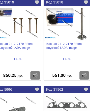
од 35019
Код 35018
лапан 2112, 2170 Priora
Клапан 2112, 2170 Priora
ыпускной LADA Image
впускной LADA Image
LADA
LADA
850,25
551,00
пить
Купить
Купить
руб
руб
од 5996
Код 31562