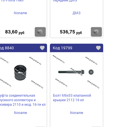
Noname
ДМЗ
83,60
536,75
пить
Купить
Купить
руб
руб
од 8840
Код 19799
уфта соеденительная
Болт М6х53 клапанной
пускного коллектора и
крышки 2112 16 кл
есивера 2110 и мод. 16-ти кл
Noname
Noname