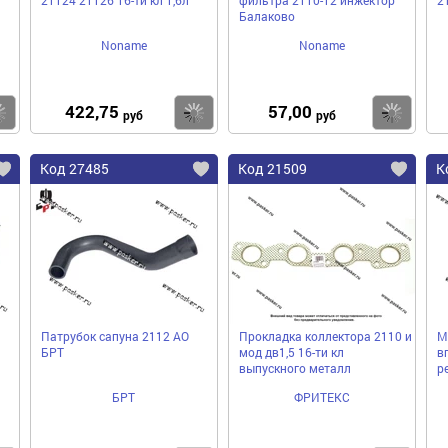
Балаково
Noname
Noname
422,75
57,00
Купить
Купить
Ку
руб
руб
Код 27485
Код 21509
К
Патрубок сапуна 2112 АО
Прокладка коллектора 2110 и
М
БРТ
мод дв1,5 16-ти кл
в
выпускного металл
р
БРТ
ФРИТЕКС