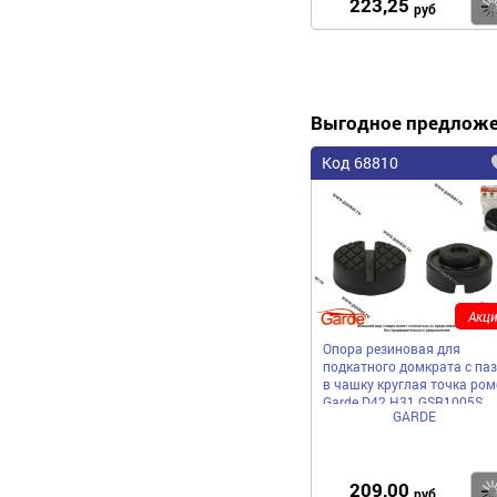
223,25
руб
Выгодное предлож
Код 68810
Акци
Опора резиновая для
подкатного домкрата с па
в чашку круглая точка ром
Garde D42 H31 GSR1005S
GARDE
209,00
руб