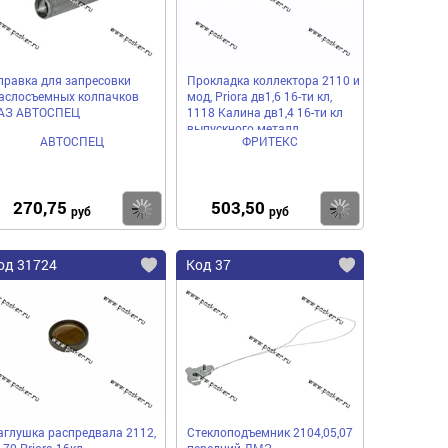
правка для запресовки
Прокладка коллектора 2110 и
аслосъемных колпачков
мод, Priora дв1,6 16-ти кл,
АЗ АВТОСПЕЦ
1118 Калина дв1,4 16-ти кл
выпускного металл
АВТОСПЕЦ
ФРИТЕКС
270,75
503,50
пить
Купить
Купить
руб
руб
од 31724
Код 37
аглушка распредвала 2112,
Стеклоподъемник 2104,05,07
170 Priora 16кл
передний ДМЗ