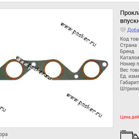
Прокла
впуск
Доба
Код тов
Страна
Бренд
Катало
Номер 
Вес тов
Ед. изм
Габарит
Штрихк
Цена дей
ора