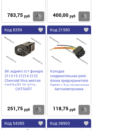
шт.]
783,75
400,00
Купить
Купить
руб
руб
Код 8359
Код 21580
ВК заднего п/т фонаря
Колодка
2113-15 21214 2123
соединительная реле
Chevrolet Niva желтая
блока предохранителя
СИТЛАЙТ 75.3710-
Delphi с 5-ю проводами
СИТЛАЙТ
Автоэлектроника
01.02
1118
АВТОЭЛЕКТРОНИКА
251,75
118,75
Купить
Купить
руб
руб
Код 54385
Код 38903