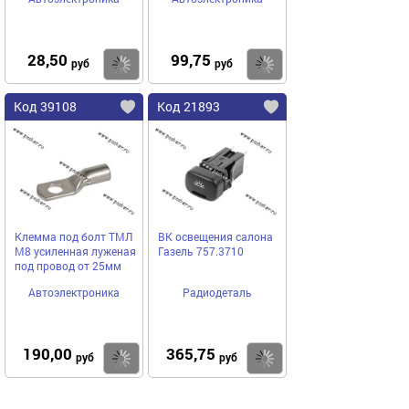
усиленная луженая под
Соболь Евро с 6-ю
провод от 0,50 до
проводами
0,75мм
АВТОЭЛЕКТРОН
28,50
99,75
Купить
Купить
руб
руб
Код 39108
Код 21893
Клемма под болт ТМЛ
ВК освещения салона
М8 усиленная луженая
Газель 757.3710
под провод от 25мм
Автоэлектроника
Радиодеталь
190,00
365,75
Купить
Купить
руб
руб