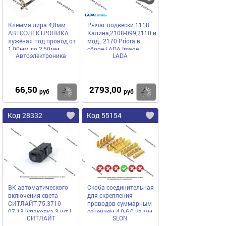
Клемма лира 4,8мм
Рычаг подвески 1118
АВТОЭЛЕКТРОНИКА
Калина,2108-099,2110 и
лужёная под провод от
мод., 2170 Priora в
1,00мм до 2,50мм
сборе LADA Image
Автоэлектроника
LADA
66,50
2793,00
Купить
Купить
руб
руб
Код 28332
Код 55154
ВК автоматического
Скоба соединительная
включения света
для скрепления
СИТЛАЙТ 75.3710-
проводов суммарным
07.13 [упаковка 3 шт.]
сечением 4,0-6,0 кв мм
СИТЛАЙТ
SLON
SLON [упаковка 100