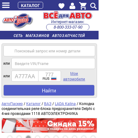
КАТАЛОГ
Интернет-магазин:
8-800-333-07-90
часы работы с 9:00 до 22:00 (пн-пт)
СЕТЬ МАГАЗИНОВ АВТОЗАПЧАСТЕЙ
или
Мои
или
автомобили
Найти
АвтоПаскер
/
Каталог
/
ВАЗ
/
LADA Kalina
/ Колодка
соединительная реле блока предохранителя Delphi с
4-мя проводами 1118 АВТОЭЛЕКТРОНИКА