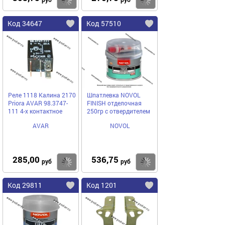
Купить
Купить
Код 34647
Код 57510
Реле 1118 Калина 2170
Шпатлевка NOVOL
Priora AVAR 98.3747-
FINISH отделочная
111 4-х контактное
250гр с отвердителем
AVAR
NOVOL
285,00
536,75
Купить
Купить
руб
руб
Код 29811
Код 1201