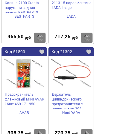
Калина 2190 Granta
2113-15 паров бензина
наружная задняя
LADA Image
правая BESTPARTS
BESTPARTS
LADA
BP012002 европодвес
465,50
717,25
Купить
Купить
руб
руб
Код 51890
Код 21302
Предохранитель
Держатель
флажковый MINI AVAR
цилиндрического
16шт 469.171.950
предохранителя с
проводом до 30А
AVAR
Nord YADA
ПР119СБ Nord YADA
308,75
270,75
руб
руб