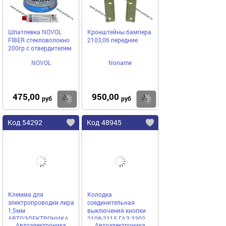
Шпатлевка NOVOL
Кронштейны бампера
FIBER стекловолокно
2103,06 передние
200гр с отвердителем
NOVOL
Noname
475,00
950,00
Купить
Купить
руб
руб
Код 54292
Код 48945
Клемма для
Колодка
электропроводки лира
соединительная
1,5мм
выключения кнопки
АВТОЭЛЕКТРОНИКА
2108-2115 ГАЗ 3302
Автоэлектроника
Автоэлектроника