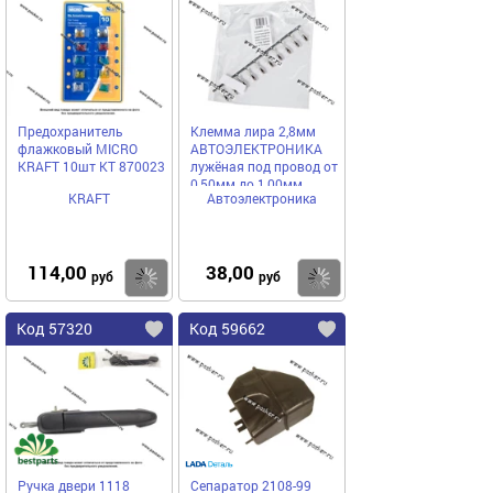
Предохранитель
Клемма лира 2,8мм
флажковый MICRO
АВТОЭЛЕКТРОНИКА
KRAFT 10шт KT 870023
лужёная под провод от
0,50мм до 1,00мм
KRAFT
Автоэлектроника
114,00
38,00
Купить
Купить
руб
руб
Код 57320
Код 59662
Ручка двери 1118
Сепаратор 2108-99